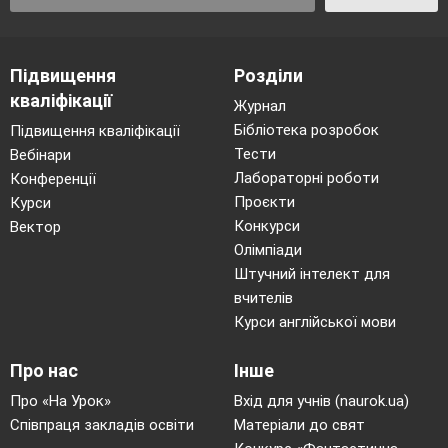
Підвищення
Розділи
кваліфікації
Журнал
Бібліотека розробок
Підвищення кваліфікації
Тести
Вебінари
Лабораторні роботи
Конференції
Проєкти
Курси
Конкурси
Вектор
Олімпіади
Штучний інтелект для
вчителів
Курси англійської мови
Про нас
Інше
Про «На Урок»
Вхід для учнів (naurok.ua)
Співпраця закладів освіти
Матеріали до свят