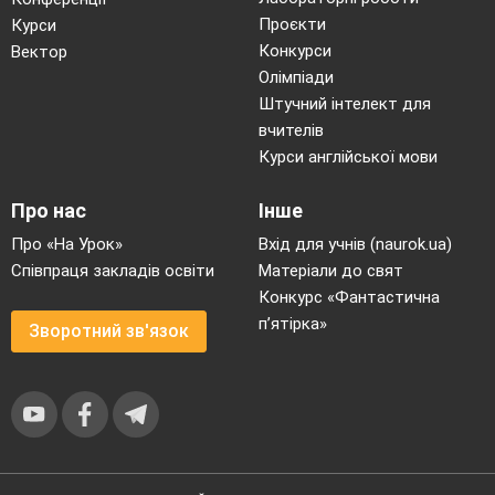
Проєкти
Курси
Конкурси
Вектор
Олімпіади
Штучний інтелект для
вчителів
Курси англійської мови
Про нас
Інше
Про «На Урок»
Вхід для учнів (naurok.ua)
Співпраця закладів освіти
Матеріали до свят
Конкурс «Фантастична
п’ятірка»
Зворотний зв'язок