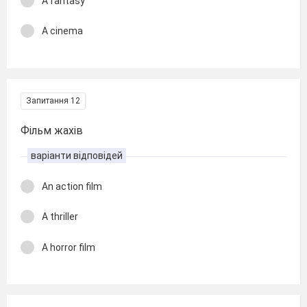
A fantasy
A cinema
Запитання 12
Фільм жахів
варіанти відповідей
An action film
A thriller
A horror film