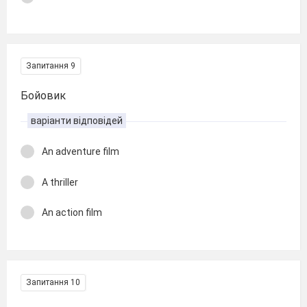
Запитання 9
Бойовик
варіанти відповідей
An adventure film
A thriller
An action film
Запитання 10