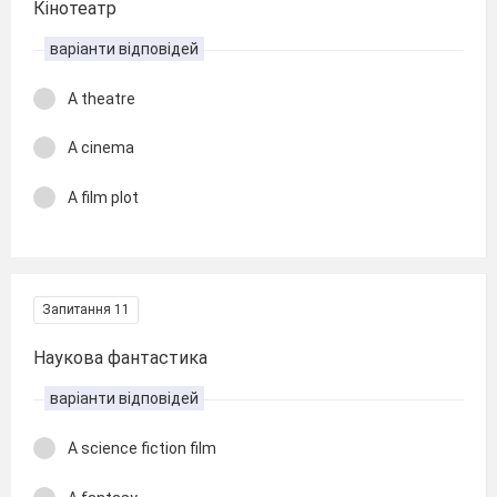
Кінотеатр
варіанти відповідей
A theatre
A cinema
A film plot
Запитання 11
Наукова фантастика
варіанти відповідей
A science fiction film