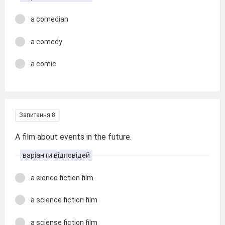
a comedian
a comedy
a comic
Запитання 8
A film about events in the future.
варіанти відповідей
a sience fiction film
a science fiction film
a sciense fiction film