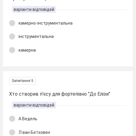
варіанти відповідей
камерно-інструментальна
інструментальна
камерна
Запитання 5
Хто створив п'єсу для фортепіано "До Елізи"
варіанти відповідей
А.Ведель
Л.ван Бетховен