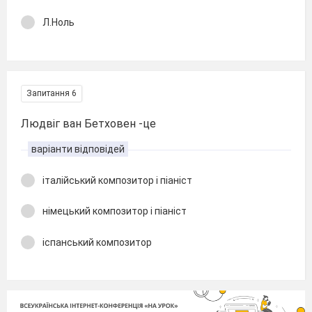
Л.Ноль
Запитання 6
Людвіг ван Бетховен -це
варіанти відповідей
італійський композитор і піаніст
німецький композитор і піаніст
іспанський композитор