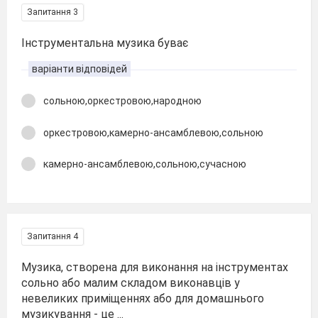
Запитання 3
Інструментальна музика буває
варіанти відповідей
сольною,оркестровою,народною
оркестровою,камерно-ансамблевою,сольною
камерно-ансамблевою,сольною,сучасною
Запитання 4
Музика, створена для виконання на інструментах
сольно або малим складом виконавців у
невеликих приміщеннях або для домашнього
музикування - це ...