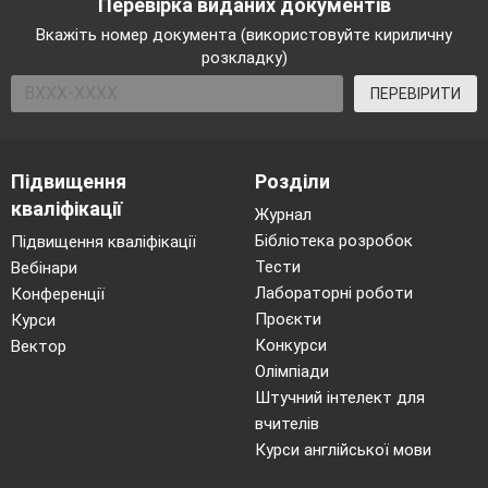
Перевірка виданих документів
Вкажіть номер документа (використовуйте кириличну
розкладку)
ПЕРЕВІРИТИ
Підвищення
Розділи
кваліфікації
Журнал
Бібліотека розробок
Підвищення кваліфікації
Тести
Вебінари
Лабораторні роботи
Конференції
Проєкти
Курси
Конкурси
Вектор
Олімпіади
Штучний інтелект для
вчителів
Курси англійської мови