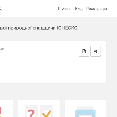
Я учень
Вхід
Реєстрація
тової природної спадщини ЮНЕСКО.
ази