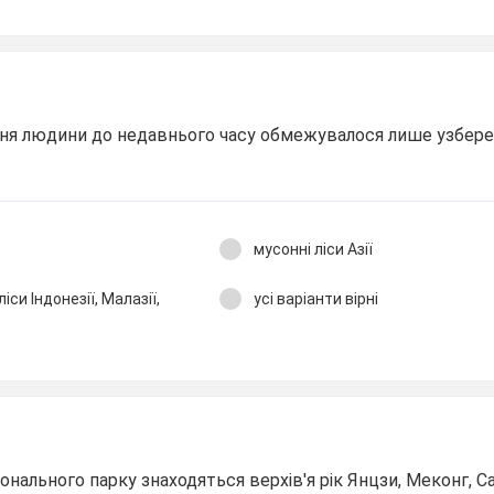
ення людини до недавнього часу обмежувалося лише узбе
мусонні ліси Азії
іси Індонезії, Малазії,
усі варіанти вірні
іонального парку знаходяться верхів'я рік Янцзи, Меконг, С