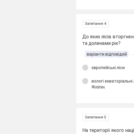
Запитання 4
До яких лісів вторгн
та долинами рік?
варіанти відповідей
європейські ліси
вологі екваторіальні л
Філіпін.
Запитання 5
На території якого нац