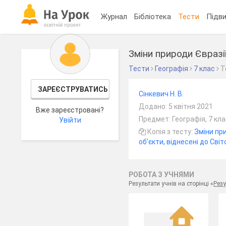
Журнал
Бібліотека
Тести
Підви
Зміни природи Євразі
Тести
Географія
7 клас
Т
ЗАРЕЄСТРУВАТИСЬ
Сінкевич Н. В.
Додано: 5 квітня 2021
Вже зареєстровані?
Предмет: Географія, 7 кл
Увійти
Копія з тесту:
Зміни пр
об’єкти, віднесені до Св
РОБОТА З УЧНЯМИ
Результати учнів на сторінці «
Резу