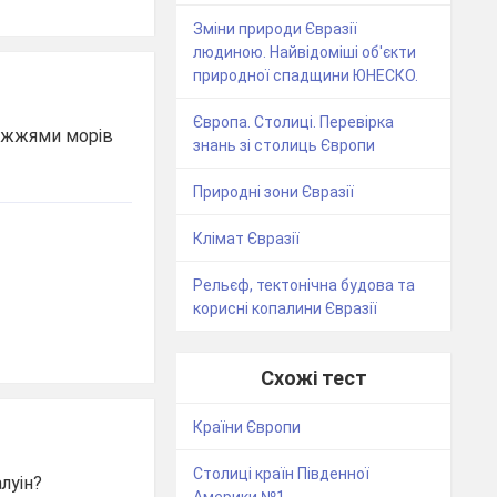
Зміни природи Євразії
людиною. Найвідоміші об'єкти
природної спадщини ЮНЕСКО.
Європа. Столиці. Перевірка
режжями морів
знань зі столиць Європи
Природні зони Євразії
Клімат Євразії
Рельєф, тектонічна будова та
корисні копалини Євразії
Схожі тест
Країни Європи
Столиці країн Південної
алуін?
Америки №1