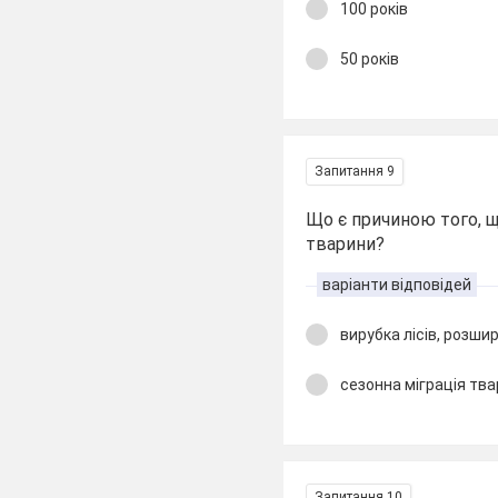
100 років
50 років
Запитання 9
Що є причиною того, що
тварини?
варіанти відповідей
вирубка лісів, розши
сезонна міграція тв
Запитання 10