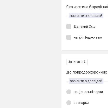
Яка частина Євразії н
варіанти відповідей
Далекий Схід
нагір'я Індокитаю
Запитання 3
До природоохоронних т
варіанти відповідей
національні парки
зоопарки