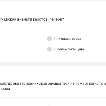
рку можна вивчати карстові печери?
Плитвіцькі озера
Біловежська Пуща
логих екватріальних лісів залишаться на тому ж рівні, то 
через: