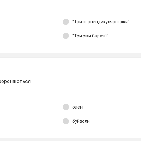
"
"Три перпендикулярні ріки"
"Три ріки Євразії"
охороняються:
олені
буйволи