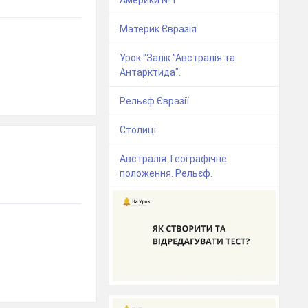
Материк Євразія
Урок "Залік "Австралія та
Антарктида".
Рельєф Євразії
Столиці
Австралія. Географічне
положення. Рельєф.