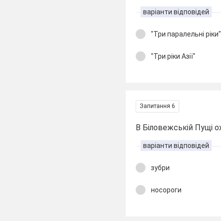
варіанти відповідей
"Три паралельні ріки
"Три ріки Азії"
Запитання 6
В Біловежській Пущі 
варіанти відповідей
зубри
носороги