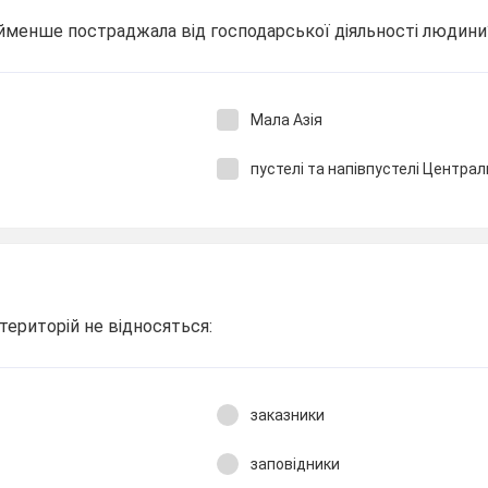
айменше постраджала від господарської діяльності людини
Мала Азія
пустелі та напівпустелі Централь
ериторій не відносяться:
заказники
заповідники