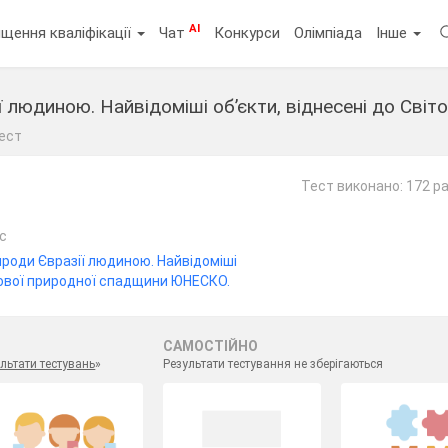
AI
щення кваліфікації
Чат
Конкурси
Олімпіада
Інше
ї людиною. Найвідоміші об’єкти, віднесені до Сві
ест
Тест виконано: 172 р
ас
ироди Євразії людиною. Найвідоміші
ітової природної спадщини ЮНЕСКО.
САМОСТІЙНО
льтати тестувань
»
Результати тестування не зберігаються