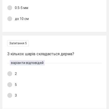
0.5-5 мм
до 10 см
Запитання 5
З кількох шарів складається дерма?
варіанти відповідей
2
5
3