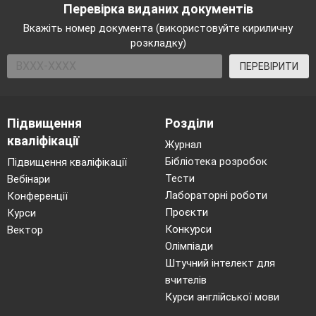
Перевірка виданих документів
Вкажіть номер документа (використовуйте кириличну
розкладку)
ПЕРЕВІРИТИ
Підвищення
Розділи
кваліфікації
Журнал
Бібліотека розробок
Підвищення кваліфікації
Тести
Вебінари
Лабораторні роботи
Конференції
Проєкти
Курси
Конкурси
Вектор
Олімпіади
Штучний інтелект для
вчителів
Курси англійської мови