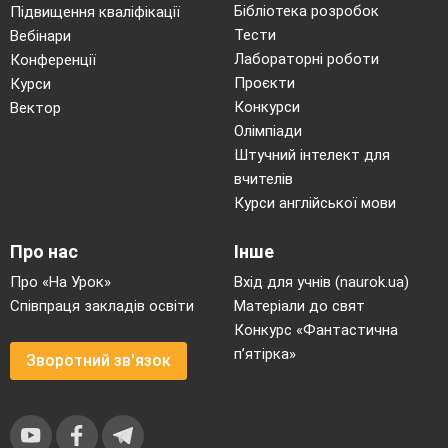
Бібліотека розробок
Підвищення кваліфікації
Тести
Вебінари
Лабораторні роботи
Конференції
Проєкти
Курси
Конкурси
Вектор
Олімпіади
Штучний інтелект для
вчителів
Курси англійської мови
Про нас
Інше
Про «На Урок»
Вхід для учнів (naurok.ua)
Співпраця закладів освіти
Матеріали до свят
Конкурс «Фантастична
п’ятірка»
Зворотний зв'язок