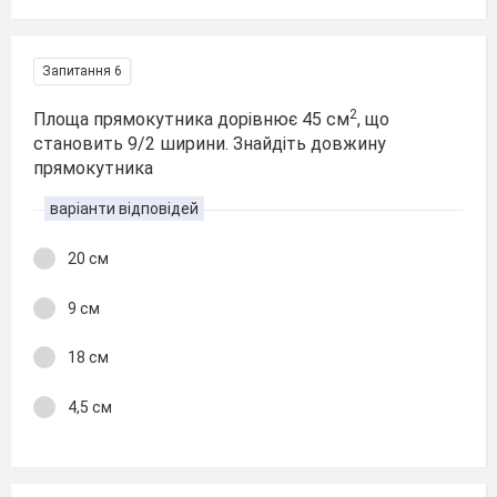
Запитання 6
2
Площа прямокутника дорівнює 45 см
, що
становить 9/2 ширини. Знайдіть довжину
прямокутника
варіанти відповідей
20 см
9 см
18 см
4,5 см