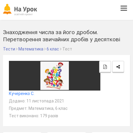
Tog
navi
Знаходження числа за його дробом.
Перетворення звичайних дробів у десяткові
Тести
Математика
6 клас
Тест
Кучеренко С.
Додано: 11 листопада 2021
Предмет: Математика, 6 клас
Тест виконано: 179 разів