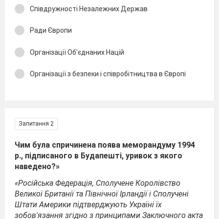
Співдружності Незалежних Держав
Ради Європи
Організації Об'єднаних Націй
Організації з безпеки і співробітництва в Європі
Запитання 2
Чим була спричинена поява меморандуму 1994
p., підписаного в Бу­дапешті, уривок з якого
наведено?»
«Російська Федерація, Сполучене Королівство
Великої Британії та Північної Ірландії і Сполучені
Штати Америки підтвер­джують Україні їх
зобов'язання згідно з принципами Заключного акта