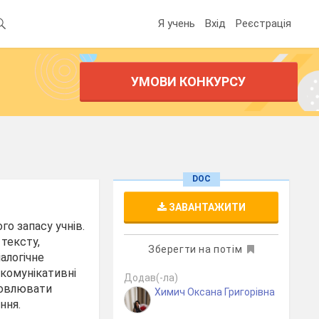
Я учень
Вхід
Реєстрація
УМОВИ КОНКУРСУ
DOC
ЗАВАНТАЖИТИ
о запасу учнів.
тексту,
Зберегти на потім
алогічне
 комунікативні
Додав(-ла)
ловлювати
Химич Оксана Григорівна
ння.