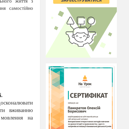
ьного
життя
з
ння
самостійно
i.
досконалювати
ти
вживанню
мовлення
на