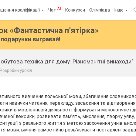
AI
щення кваліфікації
Чат
Конкурси
Олімпіада
Інше
бок
«Фантастична п’ятірка»
подарунки вигравай!
обутова техніка для дому. Різноманітні винаходи"
Розробки уроків
тивного вивчення польської мови, збагачення словниковог
и навички читання, перекладу, засвоєння та відтворення 
ики в мовленнєвій діяльності, формувати монологічне і ді
вченої лексики, розвивати пам'ять, мислення, творчу уяву,
ситуації з реального життя з метою заохочення учнів вис
тя мови, вміння самостійно розв'язувати поставлені завда