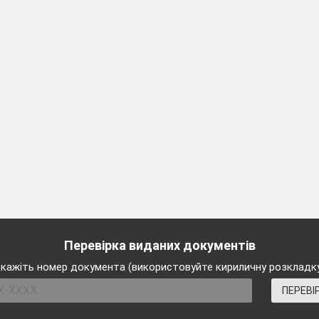
/potrzebno
m.
Перевірка виданих документів
ytania ankiety.
кажіть номер документа (використовуйте кириличну розкладк
ПЕРЕВІ