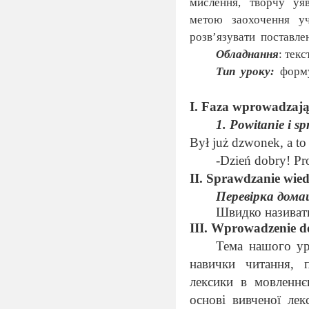
мислення,
творчу
уяв
метою
заохочення
у
розв’язувати
поставле
Обладнання
: тек
Тип
уроку:
форм
I. Faza wprowadzaj
1. Powitanie i sp
Był już dzwonek, a to 
-
Dzień dobry!
Pr
II. Sprawdzanie wiedz
Перевірка дома
Швидко називат
III. Wprowadzenie d
Тема нашого ур
навички
читання,
лексики
в
мовленнє
основі
вивченої
лек