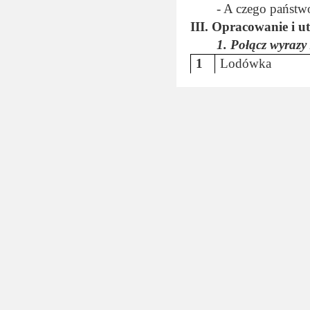
- A czego państwo
III. Opracowanie i u
1.
Połącz wyrazy
1
Lodówka
2
Kuchenka elektr
3
Zmywarka do na
4
Czajnik elektryc