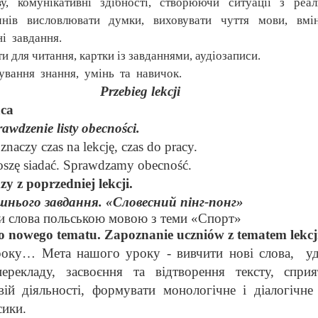
у,
комунікативні
здібності,
створюючи
ситуації
з
реал
чнів
висловлювати
думки,
виховувати
чуття
мови,
вмі
ні
завдання.
сти для читання, картки із завданнями, аудіозаписи.
ування
знання,
умінь
та
навичок.
Przebieg lekcji
ąca
rawdzenie listy obecności.
znaczy czas na lekcję, czas do pracy.
oszę siadać.
Sprawdzamy obecność.
y z poprzedniej lekcji.
шнього завдання. «Словесний пінг-понг»
и слова польською мовою з теми «Спорт»
o nowego tematu. Zapoznanie uczniów z tematem lekcj
оку… Мета нашого уроку - вивчити нові слова,
у
перекладу,
засвоєння
та
відтворення
тексту,
сприя
вій
діяльності,
формувати
монологічне
і
діалогічне
сики.