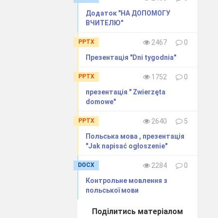
Додаток "НА ДОПОМОГУ
ВЧИТЕЛЮ"
PPTX
2467
0
Презентація "Dni tygodnia"
PPTX
1752
0
презентація " Zwierzęta
domowe"
PPTX
2640
5
Польська мова , презентація
e pytania.
"Jak napisać ogłoszenie"
DOCX
2284
0
Контрольне мовлення з
польської мови
Поділитись матеріалом