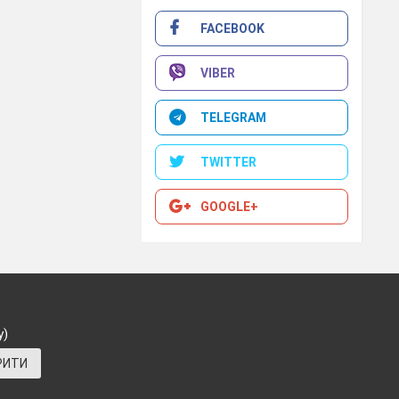
FACEBOOK
VIBER
TELEGRAM
TWITTER
GOOGLE+
у)
РИТИ