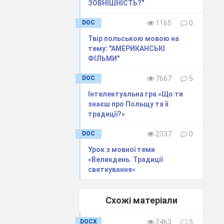
ЗОВНІШНІСТЬ?"
H
DOC
1165
0
Твір польською мовою на
тему: "АМЕРИКАНСЬКІ
D
ФІЛЬМИ"
DOC
7667
5
rawną
Інтелектуальна гра «Що ти
знаєш про Польщу та її
традиції?»
DOC
2337
0
Урок з мовної теми
«Великдень. Традиції
святкування»
Схожі матеріали
DOCX
2463
5