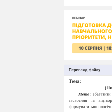
Перегляд файлу
Тема:
(
По
Мета
:
збагатити
засвоєння
та
відтво
формувати
монологіч