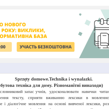
Sprzęty domowe.Technika i wynalazki
.
бутова техніка для дому. Різноманітні винаходи
)
 словниковий запас учнів,
удосконалювати
навички
чита
рення
тексту,
сприяти
вживанню
лексики
в
мовленнє
не
і
діалогічне
мовлення
на
основі
вивченої
лексики,
роз