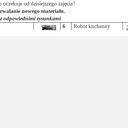
 oczekuje od dzisiejszego zajęcia?
trwalanie nowego materiału.
 z odpowiednimi rysunkami
6
Robot kuchenny
B
yczna
7
Odkurzacz
A
czyń
8
Pralka
E
zny
9
Suszarka do włosów