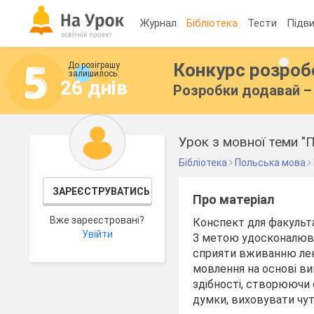
Журнал
Бібліотека
Тести
Підви
Конкурс розро
До розіграшу
залишилось:
26 днів
Розробки додавай – 
Урок з мовної теми "П
Бібліотека
Польська мова
ЗАРЕЄСТРУВАТИСЬ
Про матеріал
Вже зареєстровані?
Конспект для факульта
Увійти
З метою удосконалюват
сприяти вживанню лекс
мовлення на основі ви
здібності, створюючи 
думки, виховувати чут