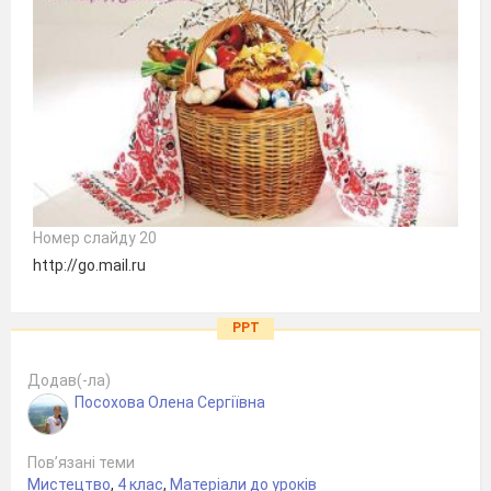
Номер слайду 20
http://go.mail.ru
PPT
Додав(-ла)
Посохова Олена Сергіївна
Пов’язані теми
Мистецтво
,
4 клас
,
Матеріали до уроків