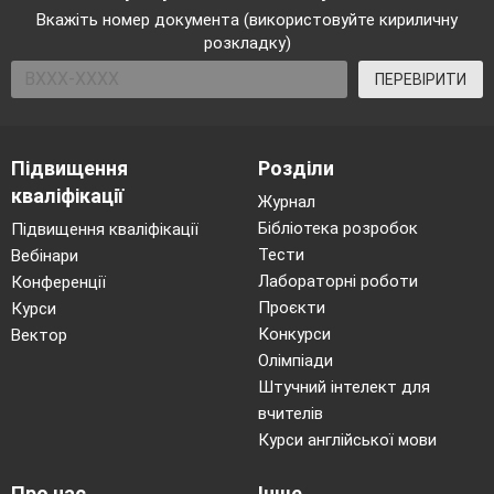
Вкажіть номер документа (використовуйте кириличну
розкладку)
ПЕРЕВІРИТИ
Підвищення
Розділи
кваліфікації
Журнал
Бібліотека розробок
Підвищення кваліфікації
Тести
Вебінари
Лабораторні роботи
Конференції
Проєкти
Курси
Конкурси
Вектор
Олімпіади
Штучний інтелект для
вчителів
Курси англійської мови
Про нас
Інше