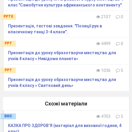
клас "Самобутня культура африканського континенту"
PPTX
2107
0
Презентація, тестові завдання. "Позиції рук в
класичному танці 3-4 класи".
PPT
4499
0
Презентація до уроку образотворче мистецтво для
учнів 4 класу « Невідома планета»
PPT
1036
5
Презентація до уроку образотворче мистецтво для
учнів 4 класу « Святковий день»
Схожі матеріали
DOC
4703
5
КАЗКА ПРО ЗДОРОВ’Я (матеріал для виховної години, 4
клас)