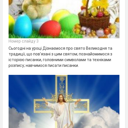
Номер слайду 3
Сьогодні на уроці Дізнаємося про свято Великодня та
традиції, що пов'язані з цим святом; познайомимося з
історією писанки, головними символами та техніками
розпису; навчимося писати писанки.