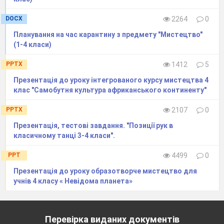
DOCX
2264
0
Планування на час карантину з предмету "Мистецтво"
(1-4 класи)
PPTX
1412
5
Презентація до уроку інтегрованого курсу мистецтва 4
клас "Самобутня культура африканського континенту"
PPTX
2107
0
Презентація, тестові завдання. "Позиції рук в
класичному танці 3-4 класи".
PPT
4499
0
Презентація до уроку образотворче мистецтво для
учнів 4 класу « Невідома планета»
Перевірка виданих документів