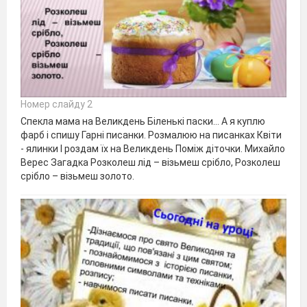
Номер слайду 2
Спекла мама на Великдень Біленькі паски… А я куплю
фарб і спишу Гарні писанки. Розмалюю на писанках Квіти
- ялинки І роздам їх на Великдень Поміж діточки. Михайло
Верес Загадка Розколеш лід – візьмеш срібло, Розколеш
срібло – візьмеш золото.