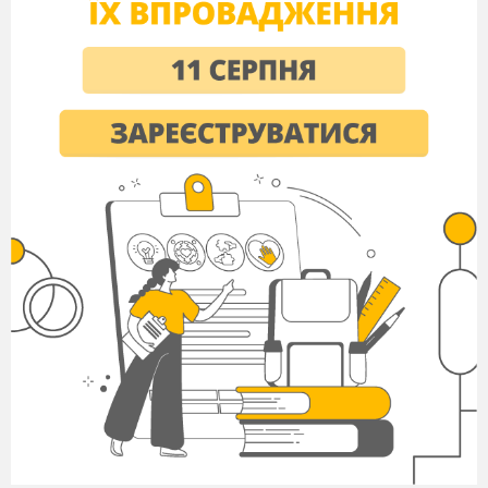
(Першою Українською конституцією
вважається документ «Пакти і Конституція
прав і вольностей запорозького війська»,
складений гетьманом Пилипом Орликом у
1710 році).
11. Перша столиця України.
А
зараз ми розпочнемо 2 тур. Умови тіж,
лише правильна відповідь оцінюється в 2 бали.
ІІ тур «Наша Україна – на планеті
Земля»
1
.
Назвіть країни, з якими межує Україна.
(На сході – Росія, на півночі – Білорусь, на
заході – Польща, Словаччина, Угорщина,
Румунія, Молдова)
2
. Як називається море, в яке впадає
Дніпро? (Чорне)