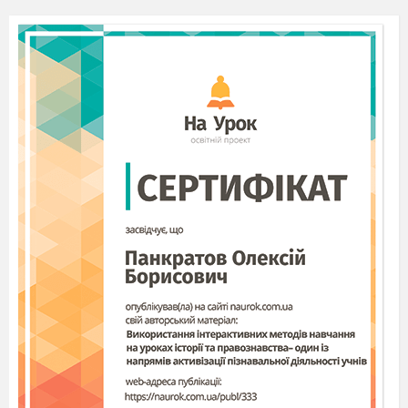
3
. Найвища гора України
(
Говерла в
Українських Карпатах
)
4
. Скільки областей має Україна
.
5. Назвіть географічний центр Європи. (в
селі Ділове Рахівського району Закарпаття
розташований географічний центр Європи.)
6. Назвіть найбільше озеро України
(Ялпуг (Ялпух) у заплаві Дунаю, в Одеській
області)
7. Назвіть найбільший транспортним
шлях стародавності, що пролягав на території
України («шлях з варяг у греки»)
8. Найбільша пустеля Європи
(Олешківські піски)
Підведемо підсумки 2 турів.
Всі ми діти неньки-України, а тому