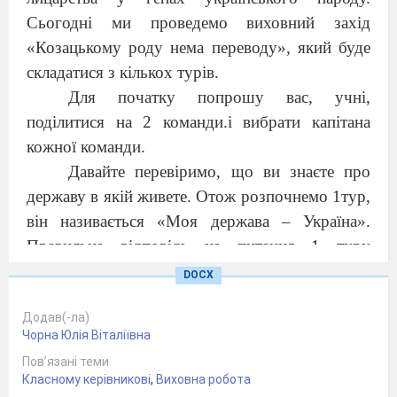
Сьогодні ми проведемо виховний захід
«Козацькому роду нема переводу», який буде
складатися з кількох турів.
Для початку попрошу вас, учн
і
,
поділитися на 2 команди
.і
виб
рати
капітана
кожної команди.
Давайте перевіримо, що ви знаєте про
державу в якій живете. Отож розпочнемо 1тур,
він називається «Моя держава – Україна».
Правильна відповідь на питання 1 туру
оцінюється в 1 бал.
DOCX
І тур «Моя держава – Україна»
Додав(-ла)
1
. Назвіть головних керівників нашої
Чорна Юлія Віталіївна
держави (Президент, Голова Верховної Ради,
Пов’язані теми
Прем’єр-міністр).
Класному керівникові
,
Виховна робота
2
. Які ви знаєте державні символи?