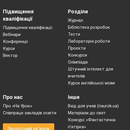
довготривалої кругової оборони. (
ф
ортеця)
Підвищення
Розділи
4
. Прапор, бунчук, булава, печатка,
кваліфікації
Журнал
литаври. (
ц
е атрибути козацької влади або
Бібліотека розробок
Підвищення кваліфікації
клейноди)
.
Тести
Вебінари
5. Найстаріший навчальний заклад
Лабораторні роботи
Конференції
Східної Європи. (Києво-Могилянської академії
Проєкти
Курси
Конкурси
Вектор
(1615 р.))
Олімпіади
6. Найдовший музичний інструмент у
Штучний інтелект для
світі
(українська трембіта).
вчителів
V
тур «Відомі українці»
Курси англійської мови
Правильна відповідь оцінюється в 5
балів.
Про нас
Інше
(№ 1 – Богдан Хмельницький; № 2 -
Про «На Урок»
Вхід для учнів (naurok.ua)
Михайло Грушевський; № 3 - Леся Українка; №
Співпраця закладів освіти
Матеріали до свят
Конкурс «Фантастична
4 – Сергій Бубка).
п’ятірка»
Зворотний зв'язок
VІ тур «Питання для роздумів»