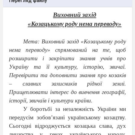
Перегляд файлу
Виховний захід
«Козацькому роду нема переводу»
Мета: Виховний захід «Козацькому роду
нема переводу» спрямований на те, щоб
розширити і закріпити знання учнів про
Україну та її культуру, історію, звичаї.
Перевірити та доповнити знання про козаків
– славних захисників рідної землі.
Прищеплювати інтерес до вивчення географії,
історії, звичаїв і культури країни.
У боротьбі за незалежність України ми
передусім зобов’язані українському козацтву.
Сьогодні відроджується козацька слава, дух
лицарства у генах українського народу.