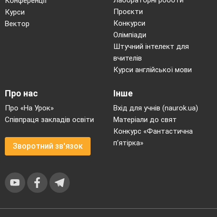
Конференції
Проєкти
Курси
Конкурси
Вектор
Олімпіади
Штучний інтелект для
вчителів
Курси англійської мови
Про нас
Інше
Про «На Урок»
Вхід для учнів (naurok.ua)
Співпраця закладів освіти
Матеріали до свят
Конкурс «Фантастична
п’ятірка»
Зворотний зв'язок