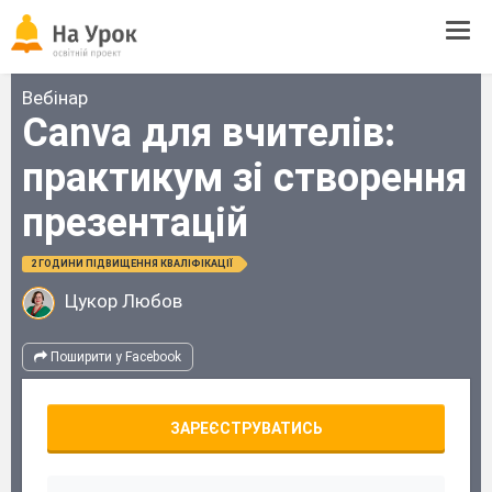
Tog
navi
Вебінар
Canva для вчителів:
практикум зі створення
презентацій
2 ГОДИНИ ПІДВИЩЕННЯ КВАЛІФІКАЦІЇ
Цукор Любов
Поширити у Facebook
ЗАРЕЄСТРУВАТИСЬ