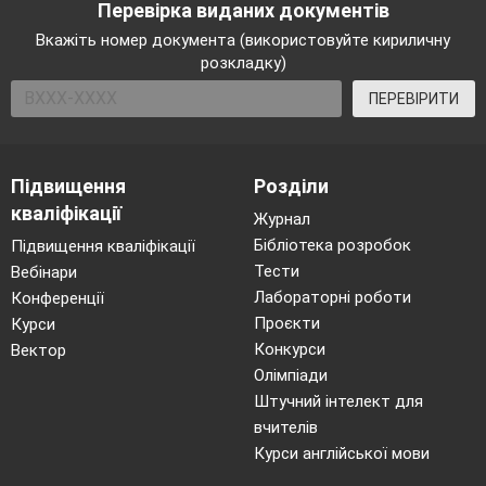
Перевірка виданих документів
Вкажіть номер документа (використовуйте кириличну
розкладку)
ПЕРЕВІРИТИ
Підвищення
Розділи
кваліфікації
Журнал
Бібліотека розробок
Підвищення кваліфікації
Тести
Вебінари
Лабораторні роботи
Конференції
Проєкти
Курси
Конкурси
Вектор
Олімпіади
Штучний інтелект для
вчителів
Курси англійської мови