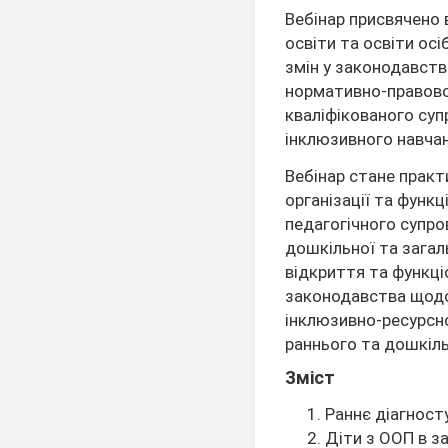
Вебінар присвячено
освіти та освіти ос
змін у законодавств
нормативно-правово
кваліфікованого суп
інклюзивного навчан
Вебінар стане практ
організації та функц
педагогічного супро
дошкільної та загал
відкриття та функці
законодавства щодо 
інклюзивно-ресурсно
раннього та дошкіль
Зміст
Раннє діагност
Діти з ООП в за