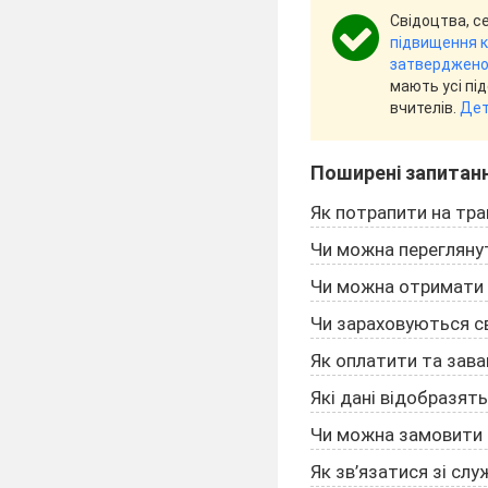
Свідоцтва, с
підвищення кв
затвердженог
мають усі пі
вчителів.
Дет
Поширені запитан
Як потрапити на тра
Чи можна переглянут
Чи можна отримати 
Чи зараховуються св
Як оплатити та зав
Які дані відобразят
Чи можна замовити с
Як зв’язатися зі сл