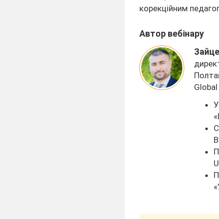
корекційним педагог
Автор вебінару
Зайце
дирек
Полтав
Global
У
«
С
В
П
U
П
«