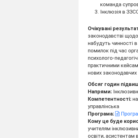
команда супро
Інклюзія в ЗЗС
Очікувані результа
законодавстві щодо 
набудуть чинності в
помилок під час орг
психолого-педагогіч
практичними кейсами
нових законодавчих 
Обсяг годин підвищ
Напрями:
Інклюзивна
Компетентності:
на
управлінська
Програма:
Програ
Кому це буде кори
учителям інклюзивни
освіти, асистентам 