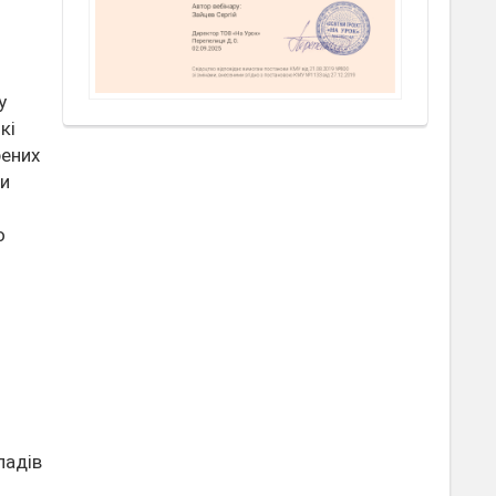
у
кі
рених
ди
о
ладів