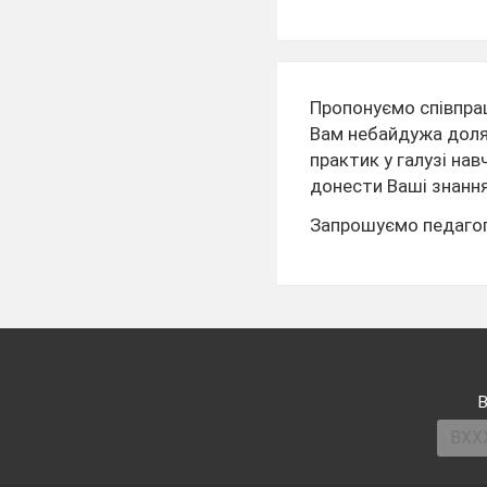
Пропонуємо співпра
Вам небайдужа доля 
практик у галузі на
донести Ваші знання 
Запрошуємо педагогів
В