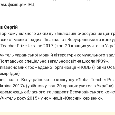
ам, фахівцям ІРЦ.
в Сергій
тор комунального закладу «Інклюзивно-ресурсний цент
ської міської ради». Півфіналіст Всеукраїнського конку
 Teacher Prize Ukraine 2017 (топ-20 кращих учителів Украї
читель української мови й літератури комунального зак
Полтавська спеціальна загальноосвітня школа №39».
півзасновник громадської організації «НОВІ» (Новий Осв
имір Ідей).
івфіналіст Всеукраїнського конкурсу «Global Teacher Pri
kraine 2017» (увійшов у топ-20 кращих учителів України).
ереможець обласного та лавреат Всеукраїнського конк
Учитель року 2015» у номінації «Класний керівник».