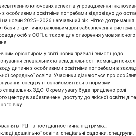
 висвітленню ключових аспектів упровадження інклюзив
іб з особливими освітніми потребами відповідно до оста
і на новий 2025–2026 навчальний рік. Чітке дотримання
ї бази є критично важливим для забезпечення системно
роводу осіб з ООП, а також для створення умов якісного
ня.
ичним орієнтиром у світі нових правил і вимог щодо
іонування спеціальних класів, діяльності команди психол
воду дитини з особливими освітніми потребами в закла
ьної середньої освіти. Учасники дізнаються про особли
онування спецгруп і ознайомляться з нормами
спеціальних ЗДО. Окрему увагу буде приділено ролі
го центру в забезпеченні доступу до якісної освіти діт
ного віку.
ування в ІРЦ та постдіагностична підтримка.
кладі дошкільної освіти: спеціальні садочки, спецгрупи,