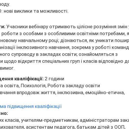
воду.
О: нові виклики та можливості.
ти:
Учасники вебінару отримають цілісне розуміння змін 
роботи з особами з особливими освітніми потребами, я
 новому навчальному році; дізнаються, як уникати поши
анізації інклюзивного навчання, зокрема у роботі коман
ного супроводу в закладах освіти; ознайомляться з
 щодо відкриття спеціальних груп і класів відповідно д
вимог.
ення кваліфікації:
2 години
 освіта, Психологія, Робота закладу освіти
вчання впродовж життя, інклюзивна, емоційно-етична,
ма підвищення кваліфікації
сно:
х класів, учителям-предметникам, адміністраторам зак
вихователя, асистентам педагога, батькам дітей з ООП,