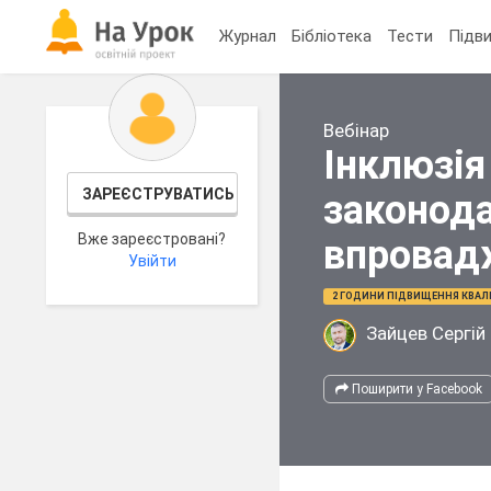
Журнал
Бібліотека
Тести
Підви
Вебінар
Інклюзія
ЗАРЕЄСТРУВАТИСЬ
законода
Вже зареєстровані?
впровад
Увійти
2 ГОДИНИ ПІДВИЩЕННЯ КВАЛІ
Зайцев Сергій
Поширити у Facebook