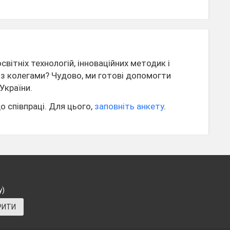
вітніх технологій, інноваційних методик і
я з колегами? Чудово, ми готові допомогти
України.
о співпраці. Для цього,
заповніть анкету
.
у)
РИТИ