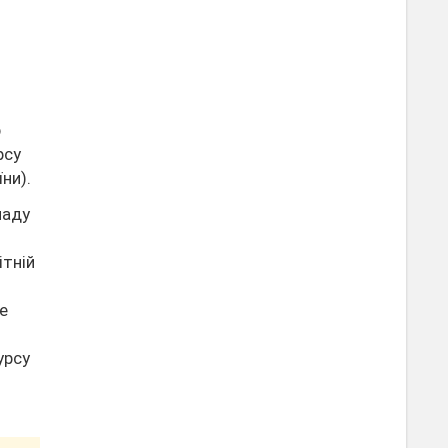
р
рсу
ни).
ладу
ітній
ze
урсу