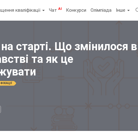
AI
щення кваліфікації
Чат
Конкурси
Олімпіада
Інше
 на старті. Що змінилося в
встві та як це
жувати
ФІКАЦІЇ