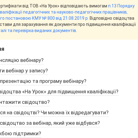
ертифікати від ТОВ «На Урок» відповідають вимогам
п.13 Порядку
аліфікації педагогічних та науково-педагогічних працівників,
о постановою КМУ № 800 від 21.08.2019 р.
Відповідно свідоцтва
дстави для зарахування як документи про підвищення кваліфікації
алі та перевірка виданих документів
.
ня
нсляцію вебінару?
и вебінар у запису?
презентацію та програму вебінару?
ідоцтва «На Урок» для підвищення кваліфікації?
антажити свідоцтво?
ься на свідоцтві? Чи можна їх відредагувати?
відоцтво за вебінар, який уже відбувся?
ужбою підтримки?