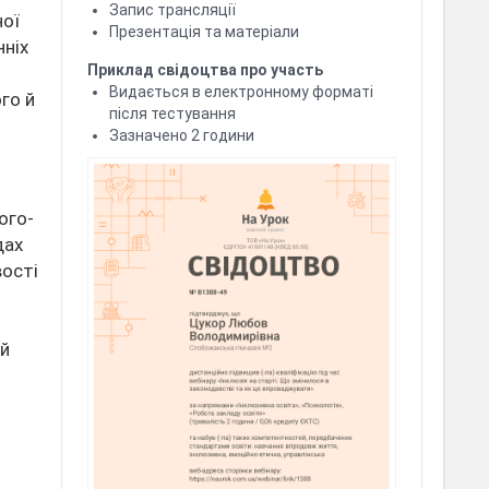
Запис трансляції
ної
Презентація та матеріали
нніх
Приклад свідоцтва про участь
Видається в електронному форматі
го й
після тестування
Зазначено 2 години
ого-
дах
вості
ей