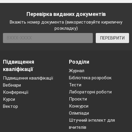
Перевірка виданих документів
Вкажіть номер документа (використовуйте кириличну
розкладку)
ПЕРЕВІРИТИ
Підвищення
Розділи
кваліфікації
Журнал
Бібліотека розробок
Підвищення кваліфікації
Тести
Вебінари
Лабораторні роботи
Конференції
Проєкти
Курси
Конкурси
Вектор
Олімпіади
Штучний інтелект для
вчителів