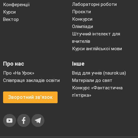
Лабораторні роботи
Конференції
Проєкти
Курси
Конкурси
Вектор
Олімпіади
Штучний інтелект для
вчителів
Курси англійської мови
Про нас
Інше
Про «На Урок»
Вхід для учнів (naurok.ua)
Співпраця закладів освіти
Матеріали до свят
Конкурс «Фантастична
п’ятірка»
Зворотний зв'язок