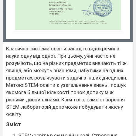
Класична система освіти занадто відокремила
науки одну від одної. При цьому, учні часто не
розуміють, що на різних предметах вивчають ті ж
явища, або можуть знаннями, набутими на одних
предметах, розв’язувати задачі з інших дисциплін.
Метою STEM-освіти є узагальнення знань і пошук
якомога більшої кількості точок дотику між
різними дисциплінами. Крім того, саме створення
STEM-лабораторій допоможе побудувати якісну
освіту.
Зміст
STEM-освіта в сучасній школі. Створення