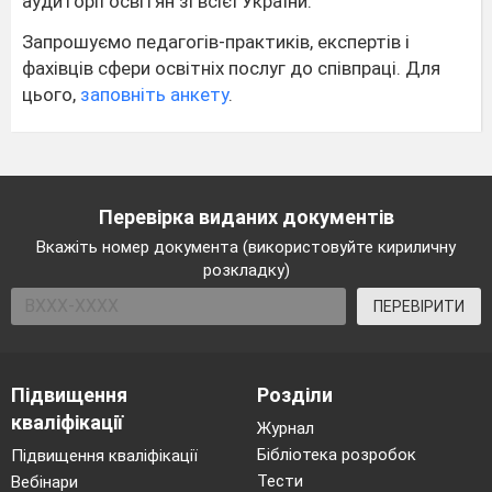
аудиторії освітян зі всієї України.
Запрошуємо педагогів-практиків, експертів і
фахівців сфери освітніх послуг до співпраці. Для
цього,
заповніть анкету
.
Перевірка виданих документів
Вкажіть номер документа (використовуйте кириличну
розкладку)
ПЕРЕВІРИТИ
Підвищення
Розділи
кваліфікації
Журнал
Бібліотека розробок
Підвищення кваліфікації
Тести
Вебінари