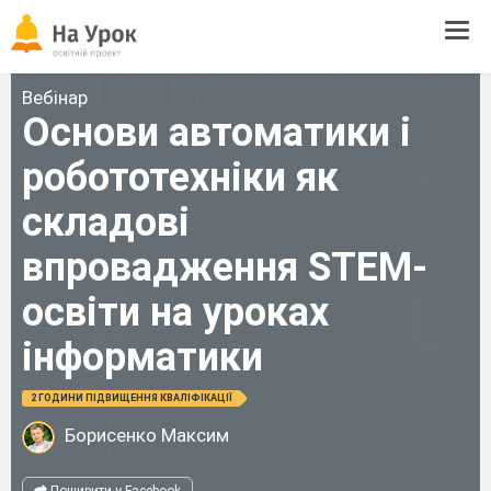
Tog
navi
Вебінар
Основи автоматики і
робототехніки як
складові
впровадження STEM-
освіти на уроках
інформатики
2 ГОДИНИ ПІДВИЩЕННЯ КВАЛІФІКАЦІЇ
Борисенко Максим