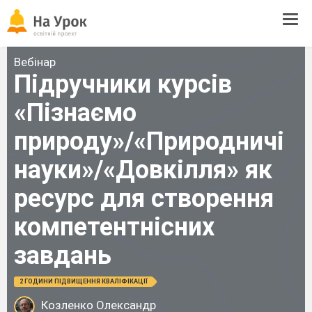
Tog
navi
Вебінар
Підручники курсів
«Пізнаємо
природу»/«Природничі
науки»/«Довкілля» як
ресурс для створення
компетентнісних
завдань
2 ГОДИНИ ПІДВИЩЕННЯ КВАЛІФІКАЦІЇ
Козленко Олександр