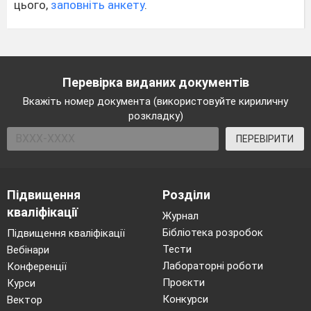
цього,
заповніть анкету
.
Перевірка виданих документів
Вкажіть номер документа (використовуйте кириличну
розкладку)
ПЕРЕВІРИТИ
Підвищення
Розділи
кваліфікації
Журнал
Бібліотека розробок
Підвищення кваліфікації
Тести
Вебінари
Лабораторні роботи
Конференції
Проєкти
Курси
Конкурси
Вектор