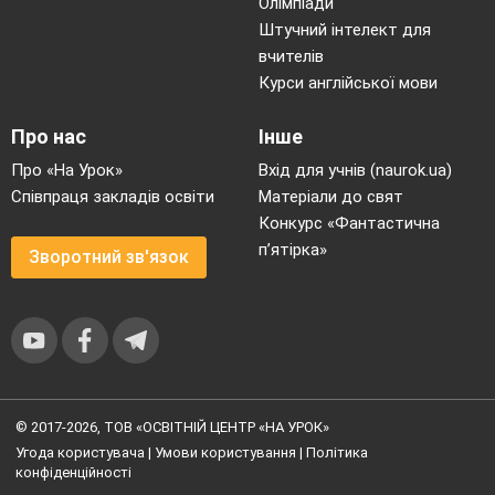
Олімпіади
Штучний інтелект для
вчителів
Курси англійської мови
Про нас
Інше
Про «На Урок»
Вхід для учнів (naurok.ua)
Співпраця закладів освіти
Матеріали до свят
Конкурс «Фантастична
п’ятірка»
Зворотний зв'язок
© 2017-2026, ТОВ «ОСВІТНІЙ ЦЕНТР «НА УРОК»
Угода користувача
|
Умови користування
|
Політика
конфіденційності