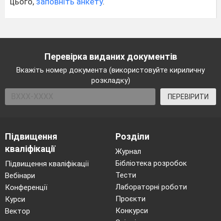
цього,
заповніть анкету
.
Перевірка виданих документів
Вкажіть номер документа (використовуйте кириличну
розкладку)
ПЕРЕВІРИТИ
Підвищення
Розділи
кваліфікації
Журнал
Бібліотека розробок
Підвищення кваліфікації
Тести
Вебінари
Лабораторні роботи
Конференції
Проєкти
Курси
Конкурси
Вектор