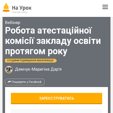
Tog
navi
Вебінар
Робота атестаційної
комісії закладу освіти
протягом року
2 ГОДИНИ ПІДВИЩЕННЯ КВАЛІФІКАЦІЇ
Демчук-Маригіна Дар'я
Поширити у Facebook
ЗАРЕЄСТРУВАТИСЬ