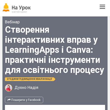
Tog
navi
Вебінар
Створення
інтерактивних вправ у
LearningApps і Canva:
практичні інструменти
для освітнього процесу
2 ГОДИНИ ПІДВИЩЕННЯ КВАЛІФІКАЦІЇ
Духно Надія
Поширити у Facebook