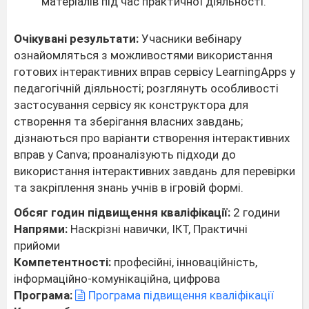
матеріалів під час практичної діяльності.
Очікувані результати:
Учасники вебінару
ознайомляться з можливостями використання
готових інтерактивних вправ сервісу LearningApps у
педагогічній діяльності; розглянуть особливості
застосування сервісу як конструктора для
створення та зберігання власних завдань;
дізнаються про варіанти створення інтерактивних
вправ у Canva; проаналізують підходи до
використання інтерактивних завдань для перевірки
та закріплення знань учнів в ігровій формі.
Обсяг годин підвищення кваліфікації:
2 години
Напрями:
Наскрізні навички, ІКТ, Практичні
прийоми
Компетентності:
професійні, інноваційність,
інформаційно-комунікаційна, цифрова
Програма:
Програма підвищення кваліфікації