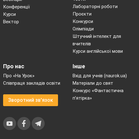
Лабораторні роботи
Конференції
Проєкти
Курси
Конкурси
Вектор
Олімпіади
Штучний інтелект для
вчителів
Курси англійської мови
Про нас
Інше
Про «На Урок»
Вхід для учнів (naurok.ua)
Співпраця закладів освіти
Матеріали до свят
Конкурс «Фантастична
п’ятірка»
Зворотний зв'язок