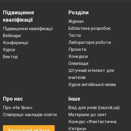
Підвищення
Розділи
кваліфікації
Журнал
Бібліотека розробок
Підвищення кваліфікації
Тести
Вебінари
Лабораторні роботи
Конференції
Проєкти
Курси
Конкурси
Вектор
Олімпіади
Штучний інтелект для
вчителів
Курси англійської мови
Про нас
Інше
Про «На Урок»
Вхід для учнів (naurok.ua)
Співпраця закладів освіти
Матеріали до свят
Конкурс «Фантастична
п’ятірка»
Зворотний зв'язок