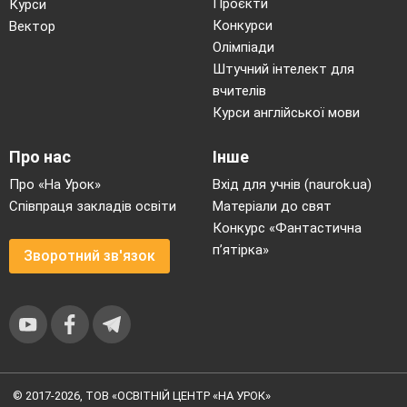
Проєкти
Курси
Конкурси
Вектор
Олімпіади
Штучний інтелект для
вчителів
Курси англійської мови
Про нас
Інше
Про «На Урок»
Вхід для учнів (naurok.ua)
Співпраця закладів освіти
Матеріали до свят
Конкурс «Фантастична
п’ятірка»
Зворотний зв'язок
© 2017-2026, ТОВ «ОСВІТНІЙ ЦЕНТР «НА УРОК»