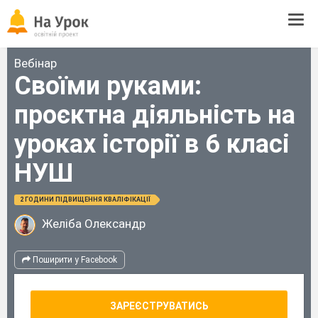
Tog
navi
Вебінар
Своїми руками:
проєктна діяльність на
уроках історії в 6 класі
НУШ
2 ГОДИНИ ПІДВИЩЕННЯ КВАЛІФІКАЦІЇ
Желіба Олександр
Поширити у Facebook
ЗАРЕЄСТРУВАТИСЬ