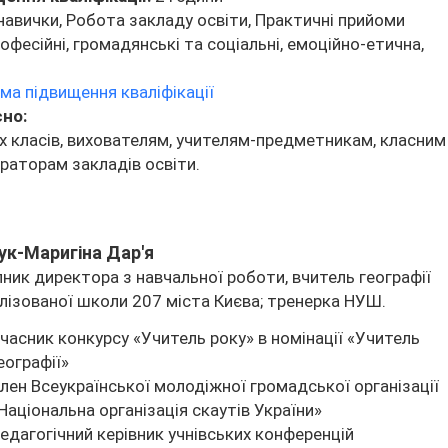
навички, Робота закладу освіти, Практичні прийоми
офесійні, громадянські та соціальні, емоційно-етична,
ма підвищення кваліфікації
сно:
х класів, вихователям, учителям-предметникам, класним
траторам закладів освіти.
к-Маригіна Дар'я
ник директора з навчальної роботи, вчитель географії
лізованої школи 207 міста Києва; тренерка НУШ.
часник конкурсу «Учитель року» в номінації «Учитель
еографії»
лен Всеукраїнської молодіжної громадської організації
Національна організація скаутів України»
едагогічний керівник учнівських конференцій