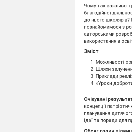
Чому так важливо т
благодійної діяльно
до нього школярів? 
познайомимося з ро
авторськими розроб
використання в осві
Зміст
Можливості орг
Шляхи залученн
Приклади реаліз
«Уроки доброти»
Очікувані результа
концепції патріотич
планування дитячого
ідеї та поради для 
Обсяг годин підвищ