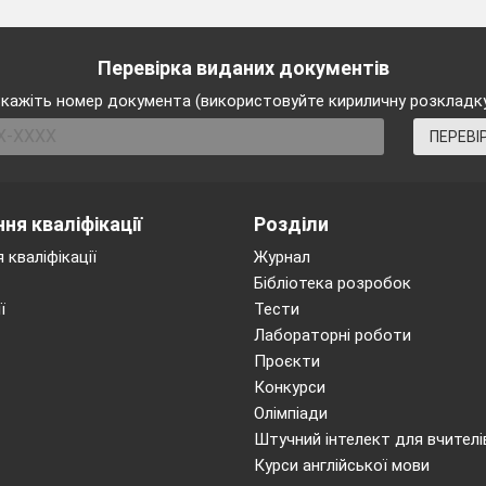
Перевірка виданих документів
кажіть номер документа (використовуйте кириличну розкладк
ПЕРЕВІ
ня кваліфікації
Розділи
 кваліфікації
Журнал
Бібліотека розробок
ї
Тести
Лабораторні роботи
Проєкти
Конкурси
Олімпіади
Штучний інтелект для вчителі
Курси англійської мови