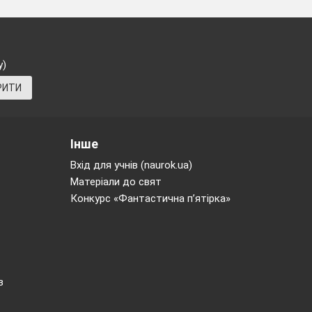
у)
РИТИ
Інше
Вхід для учнів (naurok.ua)
Матеріали до свят
Конкурс «Фантастична п’ятірка»
в