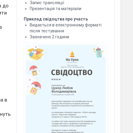
Запис трансляції
в до
Презентація та матеріали
ити
Приклад свідоцтва про участь
Видається в електронному форматі
з
після тестування
Зазначено 2 години
а в
януть