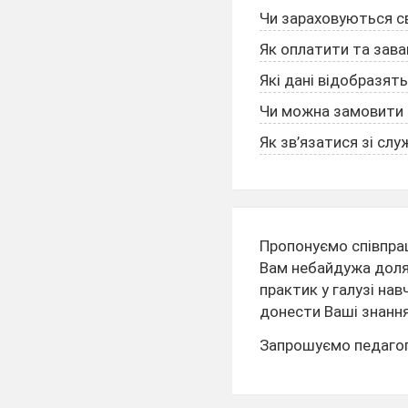
Чи зараховуються св
Як оплатити та зав
Які дані відобразят
Чи можна замовити с
Як зв’язатися зі сл
Пропонуємо співпра
Вам небайдужа доля 
практик у галузі на
донести Ваші знання 
Запрошуємо педагогів