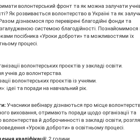
римати волонтерський фронт та як можна залучати учні
сті? Як розвивається волонтерство в Україні та як залуч
Разом дізнаємося про перевірені благодійні фонди та
згалудженою системою благодійності. Познайомимося 
ками посібника «Уроки доброти» та можливостями їх
тньому процесі.
анізації волонтерських проєктів у закладі освіти.
я учнів до волонтерства.
ації волонтерських проєктів із учнями.
: ідеї та поради на навчальний рік.
ти:
Учасники вебінару дізнаються про місце волонтерств
ного виховання, отримають поради щодо організації та
 волонтерства й доброчинності в закладі освіти, розгл
проведення «Уроків доброти» в освітньому процесі.
ення кваліфікації:
2 години