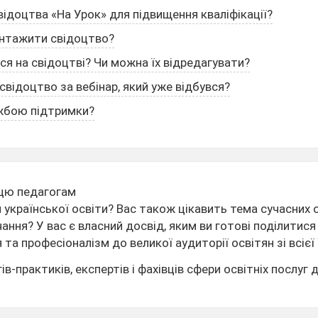
ідоцтва «На Урок» для підвищення кваліфікації?
антажити свідоцтво?
ься на свідоцтві? Чи можна їх відредагувати?
відоцтво за вебінар, який уже відбувся?
ужбою підтримки?
цю педагогам
української освіти? Вас також цікавить тема сучасних ос
вчання? У вас є власний досвід, яким ви готові поділитис
та професіоналізм до великої аудиторії освітян зі всієї 
-практиків, експертів і фахівців сфери освітніх послуг д