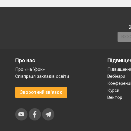
В
Про нас
Підвищен
Про «На Урок»
Підвищення
Співпраця закладів освіти
Вебінари
Конференці
Курси
Зворотний зв'язок
Вектор