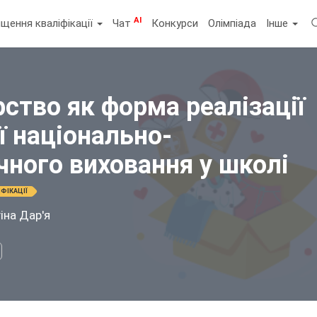
AI
щення кваліфікації
Чат
Конкурси
Олімпіада
Інше
ство як форма реалізації
ї національно-
чного виховання у школі
ФІКАЦІЇ
іна Дар'я