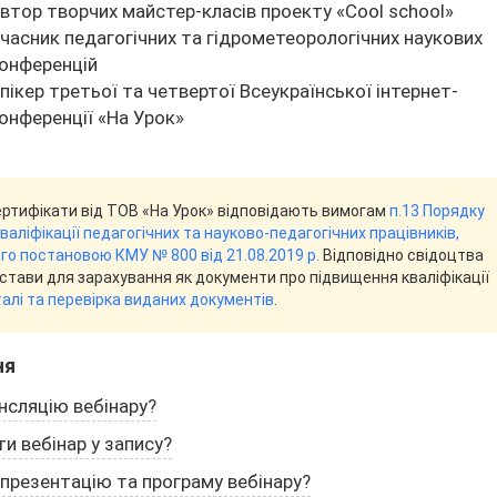
втор творчих майстер-класів проекту «Cool school»
часник педагогічних та гідрометеорологічних наукових
онференцій
пікер третьої та четвертої Всеукраїнської інтернет-
онференції «На Урок»
ертифікати від ТОВ «На Урок» відповідають вимогам
п.13 Порядку
аліфікації педагогічних та науково-педагогічних працівників,
о постановою КМУ № 800 від 21.08.2019 р.
Відповідно свідоцтва
дстави для зарахування як документи про підвищення кваліфікації
алі та перевірка виданих документів
.
ня
нсляцію вебінару?
и вебінар у запису?
презентацію та програму вебінару?