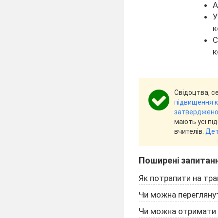
А
У
к
С
к
Свідоцтва, с
підвищення кв
затвердженог
мають усі пі
вчителів.
Дет
Поширені запитан
Як потрапити на тра
Чи можна переглянут
Чи можна отримати 