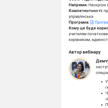
Напрями:
Наскрізні 
Компетентності:
пр
управлінська
Програма:
Програ
Кому це буде кори
учителям початкови
керівникам, адмініс
Автор вебінару
Демчу
заступ
спеціа
У
г
Ч
«
П