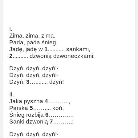
I.
Zima, zima, zima,
Pada, pada śnieg.
Jadę, jadę w
1
........... sankami,
2
.......... dzwonią dzwoneczkami:
Dzyń, dzyń, dzyń!·
Dzyń, dzyń, dzyń!·
Dzyń,
3
…......., dzyń!
II.
Jaka pyszna
4
………..,
Parska
5
…….... koń,
Śnieg rozbija
6
………….
Sanki dzwonią
7
……….:
Dzyń, dzyń, dzyń!·