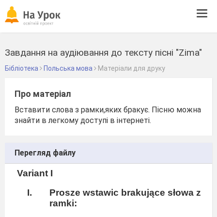
Tog
navi
Завдання на аудіювання до тексту пісні "Zima"
Бібліотека
Польська мова
Матеріали для друку
Про матеріал
Вставити слова з рамки,яких бракує. Пісню можна
знайти в легкому доступі в інтернеті.
Перегляд файлу
Variant I
Prosze wstawic brakujące słowa z
ramki: