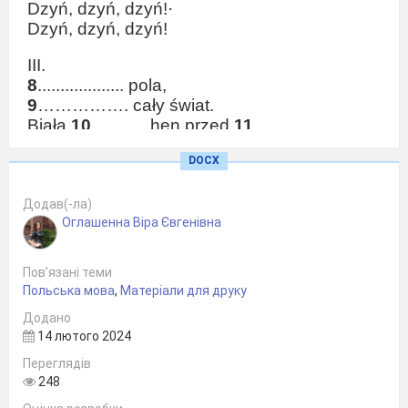
Dzyń, dzyń, dzyń!·
Dzyń, dzyń, dzyń!
III.
8
................... pola,
9
……………. cały świat.
Biała
10
............ hen przed
11
………,
Sanki
12
……... dzwoneczkami:
DOCX
Variant II
Додав(-ла)
Prosze wstawic brakujące słowa z
Оглашенна Віра Євгенівна
ramki:
Пов’язані теми
Польська мова
,
Матеріали для друку
Додано
14 лютого 2024
I.
Переглядів
Zima, zima, zima,
248
Pada, pada
1
………………...