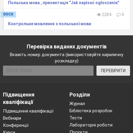
Польська мова , презентація "Jak napisać ogłoszenie"
DOCX
2284
0
Контрольне мовлення з польської мови
Перевірка виданих документів
Вкажіть номер документа (використовуйте кириличну
розкладку)
ПЕРЕВІРИТИ
Підвищення
Розділи
кваліфікації
Журнал
Бібліотека розробок
Підвищення кваліфікації
Тести
Вебінари
Лабораторні роботи
Конференції
Проєкти
Курси