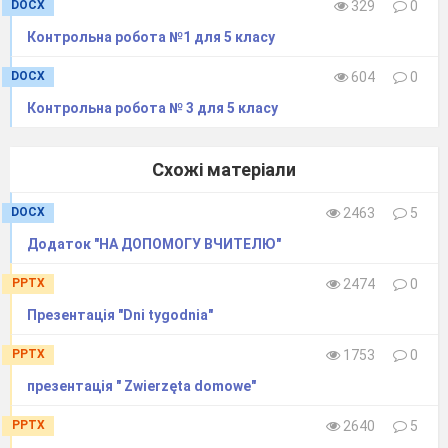
DOCX
329
0
Контрольна робота №1 для 5 класу
DOCX
604
0
Контрольна робота № 3 для 5 класу
Схожі матеріали
DOCX
2463
5
Додаток "НА ДОПОМОГУ ВЧИТЕЛЮ"
PPTX
2474
0
Презентація "Dni tygodnia"
PPTX
1753
0
презентація " Zwierzęta domowe"
PPTX
2640
5