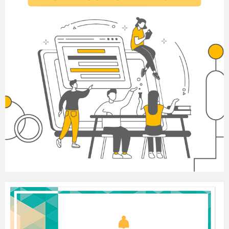
Sanki dzwonią dzwoneczkami: