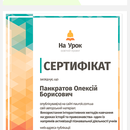
департамент
Вкажіть, де частіше знаходяться
переробні підприємства в Латинській
Америці?
поблизу портів
в районах сировини
рівномірно по території
Вкажіть, якої сільськогосподарської
продукції Латинської Америки майже
половина йде на експорт?
какао, пшениця, кукурудза, рис, виноград
цукровий буряк, картопля, жито, кукурудза
кава, цукор, бавовна, банани, цитрусові
Угоду про Північноамериканську зону
вільної торгівлі підписали три країни -
США, Канада та Мексика. Ця угода
відома під назвою:
ЛАІ
МЕРКОСУР
НАФТА