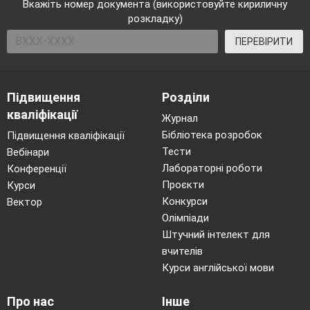
Вкажіть номер документа (використовуйте кириличну
розкладку)
ПЕРЕВІРИТИ
Підвищення
Розділи
кваліфікації
Журнал
Бібліотека розробок
Підвищення кваліфікації
Тести
Вебінари
Лабораторні роботи
Конференції
Проєкти
Курси
Конкурси
Вектор
Олімпіади
Штучний інтелект для
вчителів
Курси англійської мови
Про нас
Інше