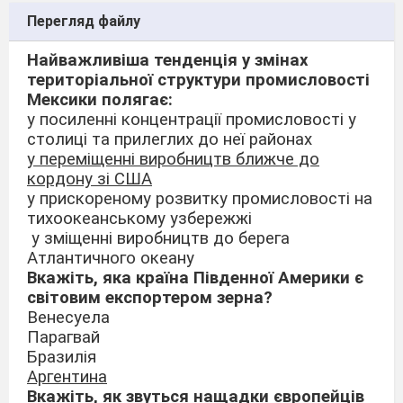
Перегляд файлу
Найважливіша тенденція у змінах
територіальної структури промисловості
Мексики полягає:
у посиленні концентрації промисловості у
столиці та прилеглих до неї районах
у переміщенні виробництв ближче до
кордону зі США
у прискореному розвитку промисловості на
тихоокеанському узбережжі
у зміщенні виробництв до берега
Атлантичного океану
Вкажіть, яка країна Південної Америки є
світовим експортером зерна?
Венесуела
Парагвай
Бразилія
Аргентина
Вкажіть, як звуться нащадки європейців