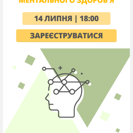
калійної солі
Як у Бразилії називають нетрі, які звичайно
розміщені на околицях міст чи на схилах гір,
заселені біднотою?
бантустани
фавели
латифундії
геджеконду
Який напрям християнства сповідує
абсолютна більшість населення
Латинської Америки?
католицизм
православ'я
протестантизм
буддизм
Вкажіть, яка адміністративна одиниця у
країнах: США, Мексика та Бразилія
?
провінція
область
штат