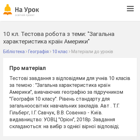
Tog
navi
10 кл. Тестова робота з теми: "Загальна
характеристика країн Америки"
Бібліотека
Географія
10 клас
Матеріали до уроків
Про матеріал
Тестові завдання з відповідями для учнів 10 класів
за темою : "Загальна характеристика країн
Америки", вивчаючих географію за підручником
"Географія 10 класу". Рівень стандарту для
загальноосвітніх навчальних закладів. Авт . Т.Г.
Гільберг, І.Г. Савчук, В.В. Совенко - Київ.
видавництво: УОВЦ "Оріон", 2018р. Завдання
складаються: на вибір з однієї вірної відповіді;