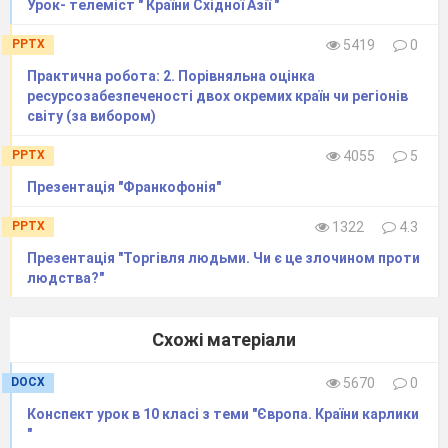
Мексика
Урок- телеміст " Країни Східної Азії "
Канада
Грошовою одиницею США – є:
PPTX
5419
0
фунт стерлінгів
Практична робота: 2. Порівняльна оцінка
песо
ресурсозабезпеченості двох окремих країн чи регіонів
долар
світу (за вибором)
євро
Столицею США - є:
PPTX
4055
5
Нью-Йорк
Презентація "Франкофонія"
Сан-Франциско
Чикаго
PPTX
1322
4.3
Вашингтон
Презентація "Торгівля людьми. Чи є це злочином проти
Столицею Канади- є:
людства?"
Сан-Франциско
Едмонтон
Кокран
Схожі матеріали
Оттава
Найбільший сектор економіки США
DOCX
5670
0
становлять:
Конспект урок в 10 класі з теми "Європа. Країни карлики
видобувна промисловість
"
сільське господарство