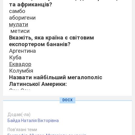
та африканців?
самбо
аборигени
мулати
метиси
Вкажіть, яка країна є світовим
експортером бананів?
Аргентина
Куба
Еквадор
Колумбія
Назвати найбільший мегалополіс
Латинської Америки:
Сан-Сан
Босваш
DOCX
Чипітс
Ріо-Сан
Додав(-ла)
Байда Наталія Вікторівна
Вкажіть, яка форма правління у США,
Пов’язані теми
Бразилії, Мексиці?