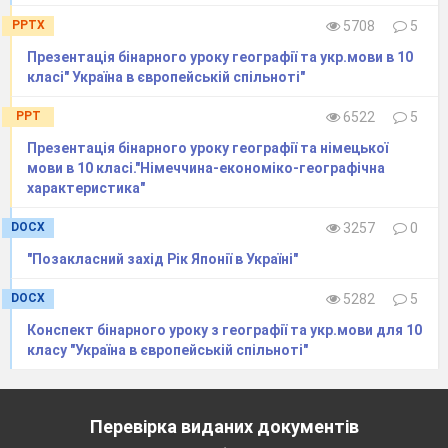
обробна промисловість
PPTX
5708
5
сфера послуг
Територія США складається із:
Презентація бінарного уроку географії та укр.мови в 10
класі" Україна в європейській спільноті"
48 штатів і федерального округу
49 штатів
PPT
6522
5
48 штатів
50 штатів і федерального округу
Презентація бінарного уроку географії та німецької
Економічне життя США сконцентровано у
мови в 10 класі."Німеччина-економіко-географічна
характеристика"
районах:
центральних і західних
DOCX
3257
0
приозерних і приокеанських
східних і південних
"Позакласний захід Рік Японії в Україні"
прикордонних
DOCX
5282
5
Шановні учні! Щоб гарно скласти тестову
Конспект бінарного уроку з географії та укр.мови для 10
самостійну роботу потрібно опрацювати § з
класу "Україна в європейській спільноті"
вивченої теми Америка. Кількість тестових
завдань-24. На вибір 1 правильної відповіді.
Час виконання 45 хвилин.
Перевірка виданих документів
Бажаю успіхів!