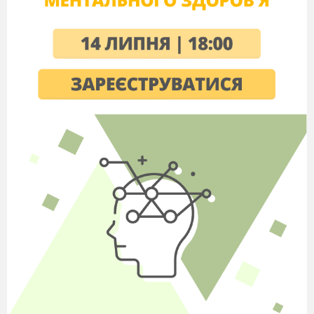
Просо, какао,
Родзинки, вино,
Полуниці, кофе,
Банани, ананаси,
Найбільшими портами ПАР є міста:
Дурбан, Іст –Лондон, Кейптаун
,
Каїр, Александрія,
Суец,
Бера, Шаї Шаї, Кейптаун,
Кісмайо, Занзібар, Момбаса,
Які товари найбільше імпортує ПАР:
Меблі та ювелірні вироби,
Сиру нафту і готові товари,
Золото та платину,
Вугілля та пшеницю
В адміністративному плані ПАР поділена
на:
вілаї
провінцій
муніципалітети
губернаторств