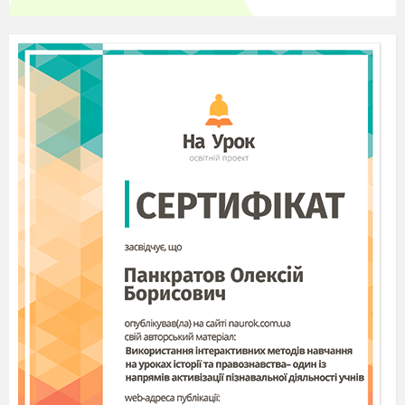
Домінуюча релігія в ПАР?
буддизм
іудаїзм
іслам
християнство
У якому році ПАР добровільно
відмовилась від ядерної зброї?
1990
1980
2000
2010
Скільки відсотків у долі ВВП країни
займає роздрібна торгівля і ремонт?
21,1%
15,4%
12,4%
5,5%
З країною ПАР узгоджує обсяги
споживання води річки Оранжева?
Ботсвана,