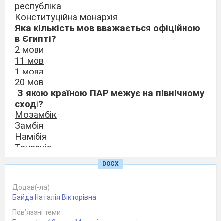
республіка
Конституційна монархія
Яка кількість мов вважається офіційною
в Єгипті?
2 мови
11 мов
1 мова
20 мов
З якою країною ПАР межує на північному
сході?
Мозамбік
Замбія
Намібія
Танзанія
Виберіть два види
діяльності, які
DOCX
займають «Левову» частку в ВВП країни.
Добувна промисловість та медичні послуги
Додав(-ла)
Бізнес-послуги та переробна промисловість
Байда Наталія Вікторівна
Фінанси та будівництво
Роздрібна торгівля і ремонт
Пов’язані теми