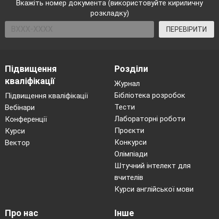
Вкажіть номер документа (використовуйте кириличну
розкладку)
ПЕРЕВІРИТИ
Підвищення
Розділи
кваліфікації
Журнал
Бібліотека розробок
Підвищення кваліфікації
Тести
Вебінари
Лабораторні роботи
Конференції
Проєкти
Курси
Конкурси
Вектор
Олімпіади
Штучний інтелект для
вчителів
Курси англійської мови
Про нас
Інше