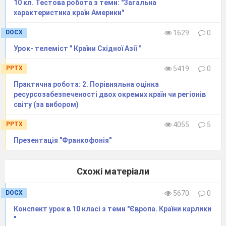
10 кл. Тестова робота з теми: "Загальна
Африканській республіці
характеристика країн Америки"
Близько 60 млн. осіб
Близько 70 млн. осіб
DOCX
1629
0
Близько 50 млн. осіб
Урок- телеміст " Країни Східної Азії "
Близько 80 млн. осіб
PPTX
5419
0
Шановні учні!
Практична робота: 2. Порівняльна оцінка
Щоб гарно скласти тестову самостійну
ресурсозабезпеченості двох окремих країн чи регіонів
роботу потрібно опрацювати §36.
світу (за вибором)
Обов’язково попрацювати з атласом та
контурною картою. Кількість тестових
PPTX
4055
5
завдань-22. На вибір 1 правильної відповіді.
Час виконання 35 хвилин. Рівень складності
Презентація "Франкофонія"
- середній.
Бажаю успіхів!
Схожі матеріали
DOCX
5670
0
Конспект урок в 10 класі з теми "Європа. Країни карлики
"