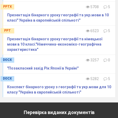
PPTX
5708
5
Презентація бінарного уроку географії та укр.мови в 10
класі" Україна в європейській спільноті"
PPT
6523
5
Презентація бінарного уроку географії та німецької
мови в 10 класі."Німеччина-економіко-географічна
характеристика"
DOCX
3257
0
"Позакласний захід Рік Японії в Україні"
DOCX
5282
5
Конспект бінарного уроку з географії та укр.мови для 10
класу "Україна в європейській спільноті"
Перевірка виданих документів