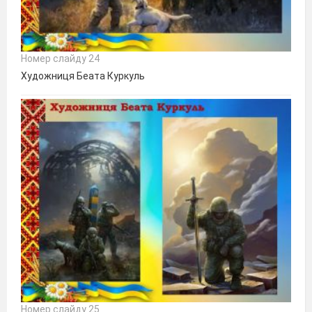
Номер слайду 24
Художниця Беата Куркуль
Номер слайду 25