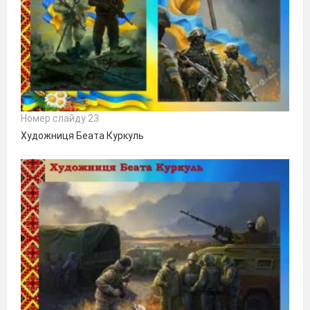
Номер слайду 23
Художниця Беата Куркуль