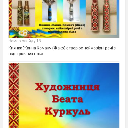
Номер слайду 18
Киянка Жанна Команч (Жако) створює неймовірні речі з
відстріляних гільз