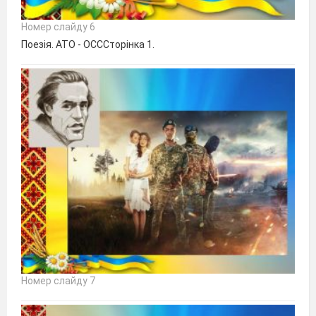
Номер слайду 6
Поезія. АТО - ОСССторінка 1.
Номер слайду 7