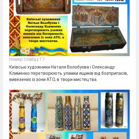
Номер слайду 17
Київські художники Наталя Волобуєва і Олександр
Клименко перетворюють уламки ящиків від боєприпасів,
вивезених із зони АТО, в твори мистецтва.