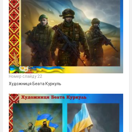
Номер слайду 22
Художниця Беата Куркуль