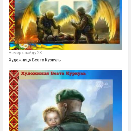
Номер слайду 28
Художниця Беата Куркуль