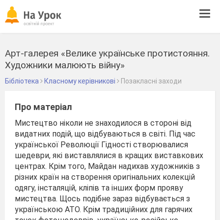
Tog
navi
Арт-галерея «Велике українське протистояння.
Художники малюють війну»
Бібліотека
Класному керівникові
Позакласні заходи
Про матеріал
Мистецтво ніколи не знаходилося в стороні від
видатних подій, що відбуваються в світі. Під час
української Революції Гідності створювалися
шедеври, які виставлялися в кращих виставкових
центрах. Крім того, Майдан надихав художників з
різних країн на створення оригінальних колекцій
одягу, інсталяцій, кліпів та інших форм прояву
мистецтва. Щось подібне зараз відбувається з
українською АТО. Крім традиційних для гарячих