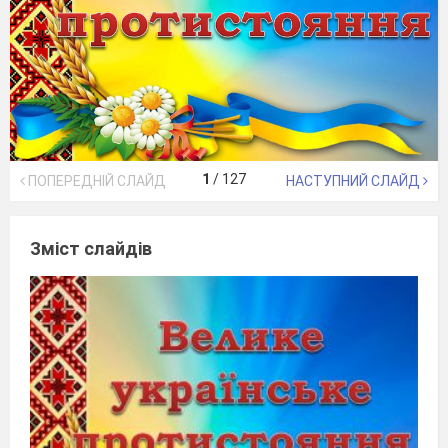
1
/
127
ПОПЕРЕДНІЙ СЛАЙД
НАСТУПНИЙ СЛАЙД
Зміст слайдів