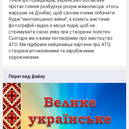
точок фотошедеврів, українсько-російське
протистояння розбурхує розум живописців: хтось
вирушає на Донбас, щоб своїми очима побачити
будні "неоголошеної війни", а комусь вистачає
фотографій і відео з місця подій, щоб не
стримувати свою уяву при створенні полотен.
Сьогодні ми з вами поговоримо про мистецтво
АТО. Ми підібрали найцікавіші картини про АТО,
створені вітчизняними та зарубіжними
художниками.
Перегляд файлу