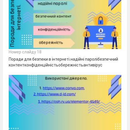
Номер слайду 18
Поради для безпеки в інтернеті.надійні паролібезпечний
контентконфіденційністьобережністьантивірус