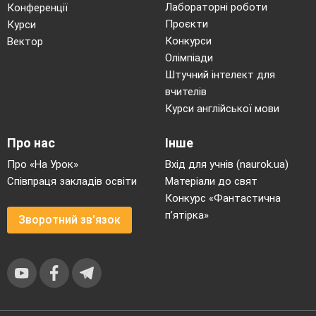
Лабораторні роботи
Конференції
Проєкти
Курси
Конкурси
Вектор
Олімпіади
Штучний інтелект для
вчителів
Курси англійської мови
Про нас
Інше
Про «На Урок»
Вхід для учнів (naurok.ua)
Співпраця закладів освіти
Матеріали до свят
Конкурс «Фантастична
п’ятірка»
Зворотний зв'язок