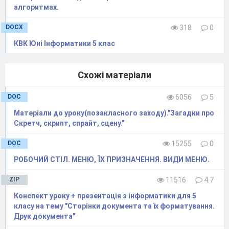
алгоритмах.
DOCX
318
0
КВК Юні Інформатики 5 клас
Схожі матеріали
DOC
6056
5
Матеріали до уроку(позакласного заходу)."Загадки про
Скретч, скрипт, спрайт, сцену."
DOC
15255
0
РОБОЧИЙ СТІЛ. МЕНЮ, ЇХ ПРИЗНАЧЕННЯ. ВИДИ МЕНЮ.
ZIP
11516
4.7
Конспект уроку + презентація з інформатики для 5
класу на тему "Сторінки документа та їх форматування.
Друк документа"