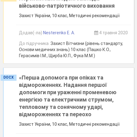
військово-патріотичного виховання
Захист України, 10 клас, Методичні рекомендації
Додав(-ла)
Nesterenko E. А.
4 травня 2020
До підручника
Захист Вітчизни (рівень стандарту,
Основи медичних знань) 10 клас (Пашко К.О.,
Герасимів І.М., Щирба Ю.П., Фука М.М.)
«Перша допомога при опіках та
DOCX
відмороженнях. Надання першої
допомоги при ураженні променевою
енергією та електричним струмом,
тепловому та сонячному ударі,
відмороженнях та переохо
Захист України, 10 клас, Методичні рекомендації