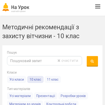
Tog
navi
Методичні рекомендації з
захисту вітчизни - 10 клас
Пошук
очистити
Класи
Усі класи
10 клас
11 клас
Тип матеріалів
Усі матеріали
Презентації
Розробки уроків
Матеріали до уроків
Контрольні роботи