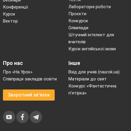
Вебінари
Лабораторні роботи
Конференції
Проєкти
Курси
Конкурси
Вектор
Олімпіади
Штучний інтелект для
вчителів
Курси англійської мови
Про нас
Інше
Про «На Урок»
Вхід для учнів (naurok.ua)
Співпраця закладів освіти
Матеріали до свят
Конкурс «Фантастична
п’ятірка»
Зворотний зв'язок