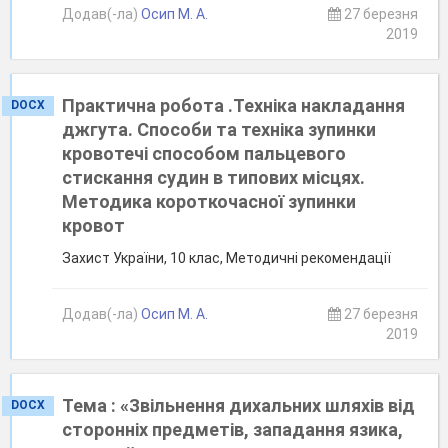
Додав(-ла)
Осип М. А.
27 березня
2019
Практична робота .Техніка накладання
DOCX
джгута. Способи та техніка зупинки
кровотечі способом пальцевого
стискання судин в типових місцях.
Методика короткочасної зупинки
кровот
Захист України, 10 клас, Методичні рекомендації
Додав(-ла)
Осип М. А.
27 березня
2019
Тема : «Звільнення дихальних шляхів від
DOCX
сторонніх предметів, западання язика,