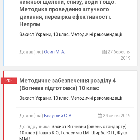
нижньої щелепи, слизу, води тощо.
Методика проведення штучного
дихання, перевірка ефективності.
Непрям
Захист України, 10 клас, Методичні рекомендації
Додав(-ла)
Осип М. А.
27 березня
2019
Методичне забезпечення розділу 4
PDF
(Вогнева підготовка) 10 клас
Захист України, 10 клас, Методичні рекомендації
Додав(-ла)
Безуглий С. В.
24 січня 2019
До підручника
Захист Вітчизни (рівень стандарту)
10 клас (Пашко К.О., Герасимів І.М., Щирба Ю.П., Фука
М.М.)