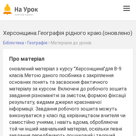
Tog
navi
Херсонщина.Географія рідного краю.(оновлено)
Бібліотека
Географія
Матеріали до уроків
Про матеріал
оновлений матеріал з курсу "Херсонщина"для 8-9
класів.Метою даного посібника є закріплення
основних понять та засвоєння фактичного
матеріалу за курсом. Включені до робочого зошита
завдання різноманітні за змістом, формою фіксації
результату, видами джерел краєзнавчої
інформації. Завдання робочого зошита можуть
виконуватися у класі під керівництвом вчителя чи
самостійно учнями, і навіть вдома, обробляючи
той чи інший навчальний матеріал, оскільки певні
завдання передбачають пошуковий і творчий