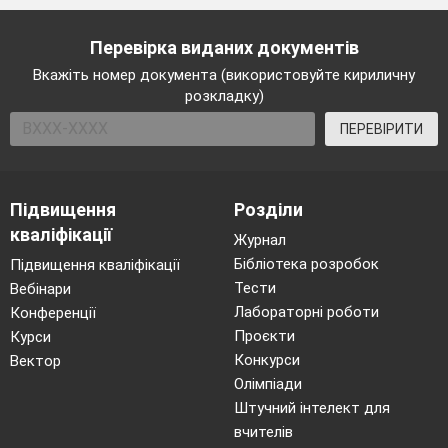
Перевірка виданих документів
Вкажіть номер документа (використовуйте кириличну
розкладку)
Завдання №3
.
Визначте до яких форм рельєфу
ПЕРЕВІРИТИ
належать запропоновані нижче географічні
об'єкти, і запишіть їх у відповідні колонки.
Підвищення
Розділи
кваліфікації
Журнал
Бібліотека розробок
Підвищення кваліфікації
Тести
Вебінари
водно-эрозійні морські карстово
Лабораторні роботи
Конференції
- морські
аброзивні
Проєкти
Курси
суфозіні еолові акумулятивні
Конкурси
Вектор
Олімпіади
Штучний інтелект для
вчителів