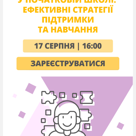
карту крайні точки, центр області,
адміністративні райони області. Позначити на
карті свій районний центр і свій населений
пункт.
Хід роботи.
1.Робота з атласом і статистичним матеріалом.
Визначте координати крайніх точок і запишіть
в таблицю.
Крайні точки
назва
координати
північна
південна
західна
східна
2.Робота з контурною картою