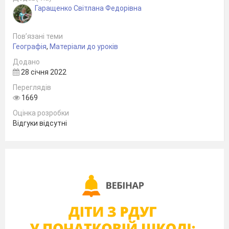
Херсонська
область
Гаращенко Світлана Федорівна
(
тис.кв.км)
Пов’язані теми
Географія
,
Матеріали до уроків
(
тис.чол)
Додано
28 січня 2022
Переглядів
1669
Оцінка розробки
Відгуки відсутні
Завдання№3
.
Виконання практичної роботи
Нанесення на контурну карту Херсонської
області крайніх точок, географічного центру
області, адміністративних центрів. Провести
кордони
сусідніх областей.
Мета роботи: вивчити і нанести на контурну