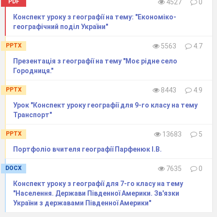
PDF
4527
0
Тема 2.
Природа
Конспект уроку з географії на тему: "Економіко-
Херсонщины
географічний​ ​поділ​ ​України"
Рельєф і геоморфологічна
2.1.
PPTX
5563
4.7
будова
Презентація з географії на тему "Моє рідне село
.
Городниця."
Завдання
№1
.
Визначте по
фізичній
карті
Херсонської області найвищу і найнижчу
PPTX
8443
4.9
частина над рівнем моря.
Урок "Конспект уроку географії для 9-го класу на тему
Обчисліть: яка різниця цих показників?
Транспорт"
Max висота(м):min висота(м):різница
_________________________________________
PPTX
13683
5
Завдання №2.
Використовуючи атлас заповніть
Портфоліо вчителя географії Парфенюк І.В.
схему «Рельєф Херсонщини»
DOCX
7635
0
Конспект уроку з географії для 7-го класу на тему
"Населення. Держави Південної Америки. Зв'язки
України з державами Південної Америки"