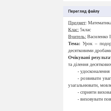
Перегляд файлу
Предмет
: Математик
Клас:
5клас
Вчитель:
Василенко 
Тема:
Урок – подоро
десятковими дробами
Очікувані результа
та ділення десяткови
- удосконалення 
- розвивати уваг
узагальнювати, мовле
- сприяти вихов
- виховувати пов