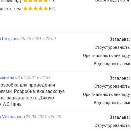
сть викладу
4.8
ультати вашої діяльності.
дність темі
5.0
а Петрівна
25.05.2021 в 22:00
Загальна:
Структурованість
Оригінальність викладу
Відповідність темі
я теми і мети уроку.
ушаємо в подорож шукати скарби капітана Флінта.
менівна
08.05.2021 в 22:54
Загальна:
тан Флінт?
розробка для проведення
Структурованість
елями. Розробка, яка заохочує
ги шотландського письменника Роберта Луіса Стіве
Оригінальність викладу
нь, зацікавлює їх. Дякую
исав у 1831 році.( Слайд 3)
Відповідність темі
. А.С.Нинь
а, далека, але небезпечна, тому беремо із собою дружн
х.
а Миколаївна
29.03.2021 в 20:03
Загальна:
 на чому вирушаємо в подорож складемо пазли. На паз
Структурованість