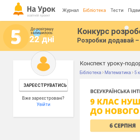
Журнал
Бібліотека
Тести
Підви
Конкурс розро
До розіграшу
залишилось:
22 дні
Розробки додавай – 
Бібліотека
Математика
5 
ЗАРЕЄСТРУВАТИСЬ
Вже зареєстровані?
Увійти