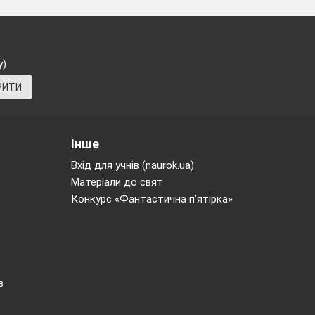
у)
РИТИ
ння, Дроби).
нахідливість,
Інше
Вхід для учнів (naurok.ua)
Матеріали до свят
Конкурс «Фантастична п’ятірка»
в