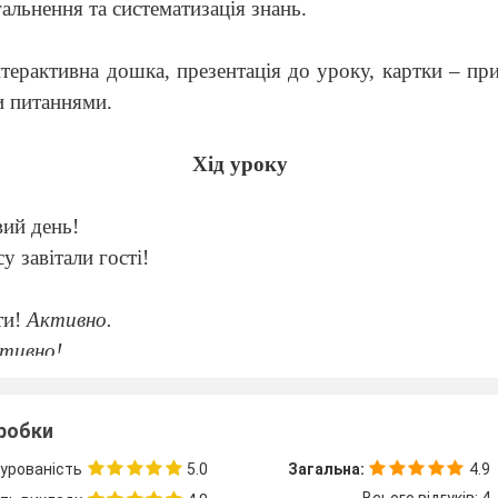
альнення та систематизація знань.
терактивна дошка, презентація до уроку, картки – при
и питаннями.
Хід уроку
вий день!
у завітали гості!
ти!
Активно.
тивно!
оказово!
язково!
зробки
омашнього завдання.
урованість
5.0
Загальна:
4.9
ув урок, ви працювали вдома.
Всього відгуків: 4