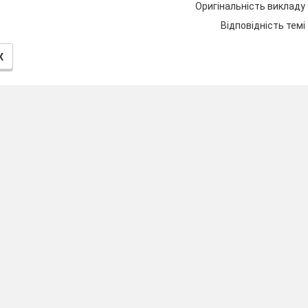
х відповідь.
Оригінальність викладу
вається дріб записаний за допомогою коми?
Відповідність темі
кремлює цілу і дробову частину десяткового дробу?
К
ти зменшуване?
и ділене?
ожити десяткові дроби?
ти десяткові дроби?
ти множник?
ожити десятковий дріб на 10, 100, 1000?
оманда готові до подорожі.
ато пригод, які зафіксуємо в бортових журналах.
 тему уроку.
чимо курс корабля. Перевіримо, які ви штурмани.
д 4)
25 : 100 = 0,25