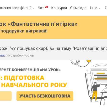
AI
щення кваліфікації
Чат
Конкурси
Олімпіада
Інше
бок
«Фантастична п’ятірка»
подарунки вигравай!
клас
Розробки уроків