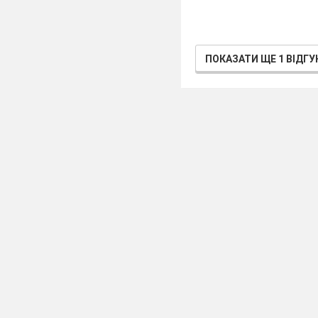
питання. Дайте на ни
як нази
що відо
ПОКАЗАТИ ЩЕ 1 ВІДГУ
як знай
як знайт
як помн
як дода
як знай
як
помн
Усний рахунок.
- Корабель та к
- По переду баг
- Запишіть дату,
- Давайте визна
Розминка
.(Слай
0,12 х 100 = 12