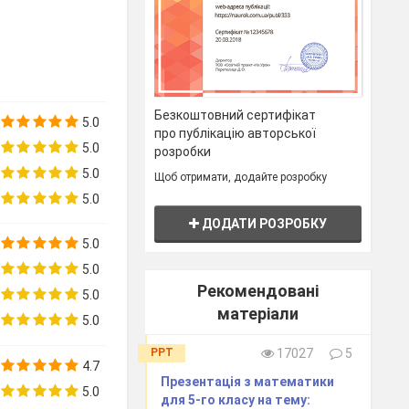
Безкоштовний сертифікат
5.0
про публікацію авторської
5.0
розробки
5.0
Щоб отримати, додайте розробку
5.0
ДОДАТИ РОЗРОБКУ
5.0
5.0
нсона «Острів
Рекомендовані
5.0
матеріали
5.0
их, кмітливих.
PPT
17027
5
4.7
Презентація з математики
лах теоретичні
5.0
для 5-го класу на тему: