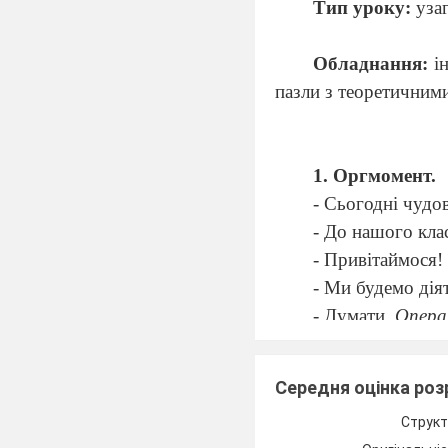
Тип уроку:
узаг
Обладнання:
ін
пазли з теоретичним
1.
Оргмомент.
- Сьогодні чудо
- До нашого клас
- Привітаймося!
- Ми будемо дія
- Думати.
Опера
- Сперечатись.
Д
- Для всіх.
Обов’
Середня оцінка ро
2.
Перевірка д
Структ
- Щоб гарно мин