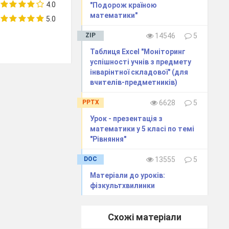
4.0
"Подорож країною
математики"
5.0
ZIP
14546
5
Таблиця Excel "Моніторинг
успішності учнів з предмету
інварінтної складової" (для
вчителів-предметників)
PPTX
6628
5
Урок - презентація з
математики у 5 класі по темі
"Рівняння"
DOC
13555
5
Матеріали до уроків:
фізкультхвилинки
Схожі матеріали