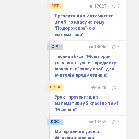
PPT
17027
5
Презентація з математики
для 5-го класу на тему:
"Подорож країною
математики"
ZIP
14546
5
Таблиця Excel "Моніторинг
успішності учнів з предмету
інварінтної складової" (для
вчителів-предметників)
PPTX
6628
5
Урок - презентація з
математики у 5 класі по темі
не відпустять.
"Рівняння"
DOC
13555
5
Матеріали до уроків:
фізкультхвилинки