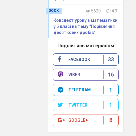
DOCX
5620
4.9
Конспект уроку з математики
у 5 класі на тему "Порівняння
десяткових дробів"
Поділитись матеріалом
33
FACEBOOK
16
VIBER
1
TELEGRAM
1
TWITTER
6
GOOGLE+