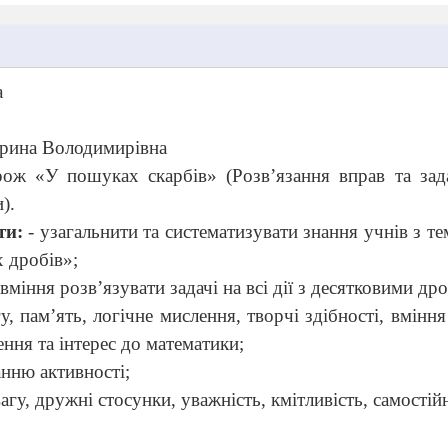
а
Ірина Володимирівна
ж «У пошуках скарбів» (Розв’язання вправ та задач
).
ти:
- узагальнити та систематизувати знання учнів з 
х дробів»;
вміння розв’язувати задачі на всі дії з десятковими др
у, пам’ять, логічне мислення, творчі здібності, вміння
ння та інтерес до математики;
анню активності;
агу, дружні стосунки, уважність, кмітливість, самостійн