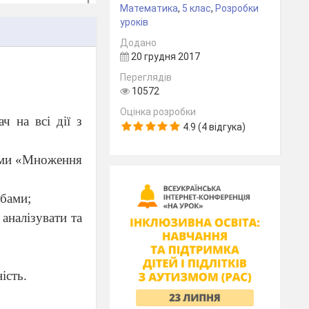
Математика
,
5 клас
,
Розробки
уроків
Додано
20 грудня 2017
Переглядів
10572
Оцінка розробки
 на всі дії з
4.9 (4 відгука)
теми «Множення
обами;
 аналізувати та
ість.