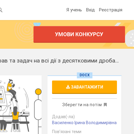
Я учень
Вхід
Реєстрація
УМОВИ КОНКУРСУ
Конспект уроку-подорожі "«У пошуках скарбів» на тему "Розв’язання вправ та задач на всі дії з десятковими дробами".
DOCX
ЗАВАНТАЖИТИ
Зберегти на потім
Додав(-ла)
Василенко Ірина Володимирівна
Пов’язані теми