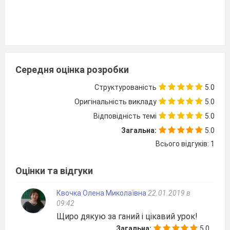
Середня оцінка розробки
Структурованість
5.0
Оригінальність викладу
5.0
Відповідність темі
5.0
Загальна:
5.0
Всього відгуків: 1
Оцінки та відгуки
Квочка Олена Миколаївна
22.01.2019 в
09:42
Щиро дякую за ганий і цікавий урок!
Тема.
Meine Kleidung ist
Загальна:
5.0