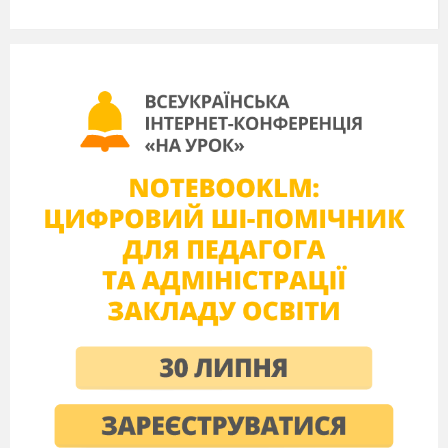
Тип уроку:
комбінований.
Обладнання:
картки зі словами, кросворд,
роздатковий матеріал.
Хід уроку:
I
. Організаційний етап.
1. Привітання
-
Guten
Tag
,
Kinder
!
-
Guten Tag! Guten Tag!
Sagen alle Kinder,
Große Kinder, kleine Kinder,
Dünne Kinder, dicke Kinder,
Guten Tag! Guten Tag!
Sagen alle Kinder.
ІІ. Повідомлення теми і завдань уроку.
-
Setzt
euch
,
liebe
Sch
ü
ler
.
Heute sprechen wir
über die Kleidung. Wir lernen heute neue Wörter,