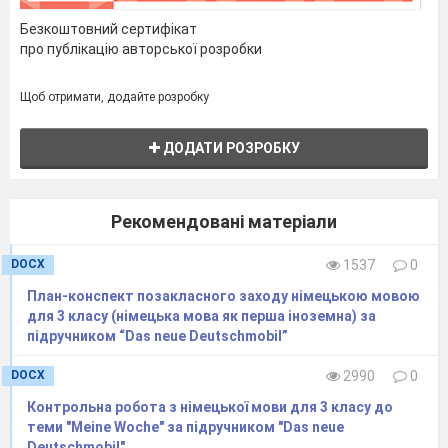
Sätze. Wir müssen diese Sätze lesen und
übersetzen.
Безкоштовний сертифікат
Das ist mein Mantel. Er ist neu. –
Це моє
про публікацію авторської розробки
пальто. Воно нове.
Das sind meine Stiefel. Sie sind alt, aber
Щоб отримати, додайте розробку
schön. –
Це мої чоботи. Вони старі, але
гарні.
ДОДАТИ РОЗРОБКУ
Das ist meine Jeans. Sie ist modern. –
Це мої
джинси. Вони сучасні.
Hier sind meine Socken. Sie sind warm. –
Тут
Рекомендовані матеріали
є мої шкарпетки. Вони теплі.
3. Turngymmnastik
DOCX
1537
0
- Kinder, ihr seid schon müde. Wir erholen uns
jetzt. Steht auf!
План-конспект позакласного заходу німецькою мовою
4. Die Arbeit in den Heften.
для 3 класу (німецька мова як перша іноземна) за
-
Утворимо прості речення з даними
підручником “Das neue Deutschmobil”
словами.
DOCX
2990
0
Der Rock ist neu.
Die Mütze ist alt.
​Контрольна робота з німецької мови для 3 класу до
теми "Meine Woche" за підручником "Das neue
Die Schuhe sind modern.
Deutschmobil"