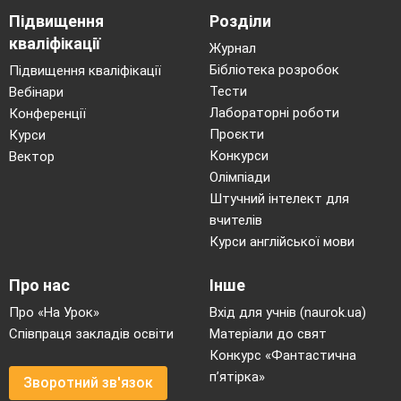
Підвищення
Розділи
кваліфікації
Журнал
Бібліотека розробок
Підвищення кваліфікації
M
a
n
t
e
l
Тести
Вебінари
Лабораторні роботи
Конференції
Проєкти
Курси
Конкурси
Вектор
g
Олімпіади
Штучний інтелект для
вчителів
Курси англійської мови
Про нас
Інше
Про «На Урок»
Вхід для учнів (naurok.ua)
Співпраця закладів освіти
Матеріали до свят
Конкурс «Фантастична
п’ятірка»
Зворотний зв'язок