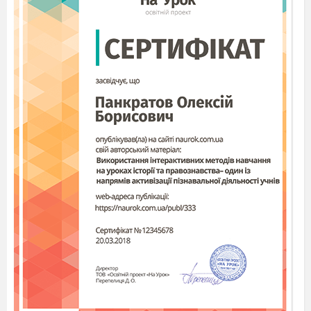
die Kleidung –
одяг
der Mantel (die Mäntel) –
пальто (пальта)
die
Jeans
– джинси
die
Socke
(
die
Socken
) – шкарпетка
(шкарпетки)
der Stiefel (die Stiefel) –
чобіт (чоботи)
das Kleid (die Kleider) –
сукня (сукні)
die Bluse (die Blusen) –
блузка (блузки)
die Hose –
штани
das Hemd (die Hemden) –
сорочка (сорочки)
der Rock (die Röcke) –
спідниця (спідниці)
die Mütze (die Mützen) –
шапка (шапки)
der Schuh (die Schuhe) –
туфель (туфлі)
neu
– новий
alt
– старий
modern
– сучасний
,
модний
Впізнай одяг за зображенням.
Die Arbeit mit dem Buch.
Macht
eure Bücher auf der Seite 55 auf.
Übung 1. Hier haben wir eine
Bilde und eine