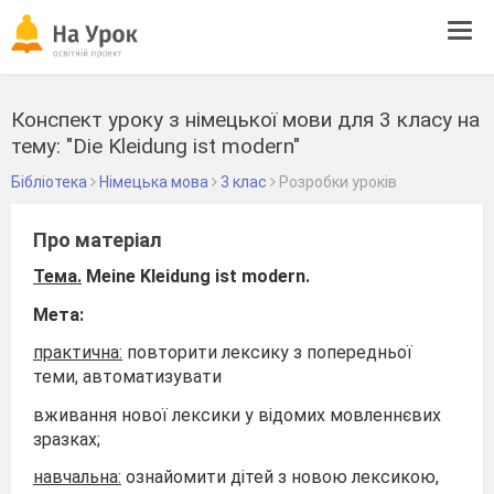
Tog
navi
Конспект уроку з німецької мови для 3 класу на
тему: "Die Kleidung ist modern"
Бібліотека
Німецька мова
3 клас
Розробки уроків
Про матеріал
Тема.
Meine Kleidung ist modern.
Мета:
практична:
повторити лексику з попередньої
теми, автоматизувати
вживання нової лексики у відомих мовленнєвих
зразках;
навчальна:
ознайомити дітей з новою лексикою,