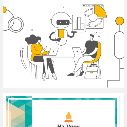
lesen den Text, schreiben und machen viele
Übungen, singen und spielen.
ІІІ
.
Мовленнєва розминка
Wir lieben unsere Schule,
wir lernen fleißig hier.
Wir machen sie auch sauber,
denn Schule – das sind wir!
I
V
. Контроль домашнього
завдання.
Die
neue
Lexik
.
Die
Erz
ä
hlung
ü
ber
deinen
Freund
/
deine
Freunden
.
IV
. Основна частина.
Введення нових лексичних одиниць.