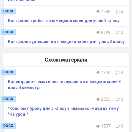
-
Macht eure Hefte auf der Seite 26, Übung 1.
Das ist ein Kreuzworträtsel.
DOCX
4648
5
Впишіть в клітинки кросворда назви
Контрольні роботи з німецької мови для учнів 3 класу
предметів одягу відповідно до малюнків.
Прочитай слово, яке утворилося у виділеному
DOCX
6749
0
стовпчику.
Контроль аудіювання з німецької мови для учнів 3 класу
Схожі матеріали
DOCX
4870
4
Календарно-тематичне планування з німецької мови 3
клас ІІ семестр
DOCX
2823
0
"Конспект уроку для 3 класу з німецької мови на тему
K
l
e
i
"На уроці"
DOCX
1537
0