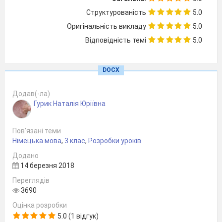
Структурованість
5.0
modern.
Оригінальність викладу
5.0
Відповідність темі
5.0
Мета:
практична:
повторити лексику з
попередньої теми, автоматизувати
DOCX
вживання нової лексики у
відомих мовленнєвих зразках;
Додав(-ла)
Гурик Наталія Юріївна
навчальна:
ознайомити дітей з новою
лексикою, розширити
філологічний кругозір учнів;
Пов’язані теми
розвивальна:
розвивати мовну кмітливість
Німецька мова
,
3 клас
,
Розробки уроків
учнів; удосконалювати
Додано
вміння діалогічного і
14 березня 2018
монологічного мовлення;
Переглядів
виховна:
виховувати бережливе ставлення
3690
до свого одягу, власних
Оцінка розробки
речей.
5.0 (1 відгук)