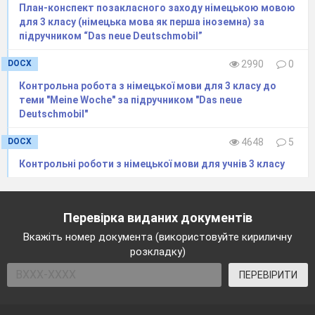
План-конспект позакласного заходу німецькою мовою
B
l
u
s
e
для 3 класу (німецька мова як перша іноземна) за
підручником “Das neue Deutschmobil”
DOCX
2990
0
H
o
s
e
​Контрольна робота з німецької мови для 3 класу до
теми "Meine Woche" за підручником "Das neue
Deutschmobil"
DOCX
4648
5
S
t
i
e
f
e
Контрольні роботи з німецької мови для учнів 3 класу
Перевірка виданих документів
H
e
m
d
Вкажіть номер документа (використовуйте кириличну
розкладку)
ПЕРЕВІРИТИ
S
c
h
u
h
e