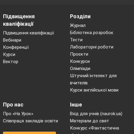
Підвищення
Розділи
кваліфікації
Журнал
Бібліотека розробок
Підвищення кваліфікації
Тести
Вебінари
Лабораторні роботи
Конференції
Проєкти
Курси
Конкурси
Вектор
Олімпіади
Штучний інтелект для
вчителів
Курси англійської мови
Про нас
Інше
Про «На Урок»
Вхід для учнів (naurok.ua)
Співпраця закладів освіти
Матеріали до свят
Конкурс «Фантастична