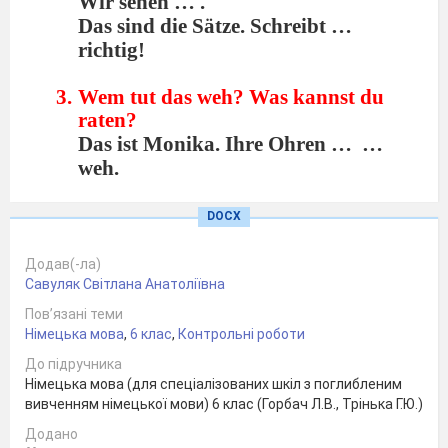
Wir sehen … .
Das sind die Sätze. Schreibt …
richtig!
Wem tut das weh? Was kannst du
raten?
Das ist Monika. Ihre Ohren …
…
weh.
Sie….
Peter hat die Beinschmerzen. Sein
DOCX
Bein …
… weh.
Er ….
Додав(-ла)
Савуляк Світлана Анатоліївна
Das bist du. Deine Nase …
…weh.
Du …
Пов’язані теми
Німецька мова
,
6 клас
,
Контрольні роботи
До підручника
Німецька мова (для спеціалізованих шкіл з поглибленим
вивченням німецької мови) 6 клас (Горбач Л.В., Трінька Г.Ю.)
Додано