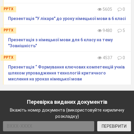
PPTX
5605
0
Презентація "У лікаря" до уроку німецької мови в 6 класі
PPTX
9480
5
Презентація з німецької мови для 6 класу на тему
"Зовнішність"
PPTX
4537
0
Презентація “ Формування ключових компетенцій учнів
шляхом упровадження технологій критичного
мислення на уроках німецької мови
Перевірка виданих документів
Вкажіть номер документа (використовуйте кириличну
розкладку)
ПЕРЕВІРИТИ