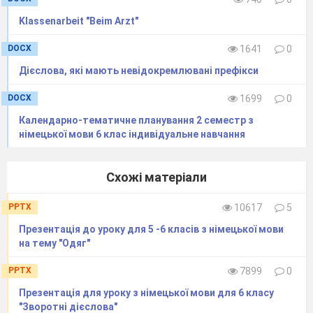
Klassenarbeit "Beim Arzt"
DOCX
1641
0
Дієслова, які мають невідокремлювані префікси
DOCX
1699
0
Календарно-тематичне планування 2 семестр з
німецької мови 6 клас індивідуальне навчання
Схожі матеріали
PPTX
10617
5
Презентація до уроку для 5 -6 класів з німецької мови
на тему "Одяг"
PPTX
7899
0
Презентація для уроку з німецької мови для 6 класу
"Зворотні дієслова"