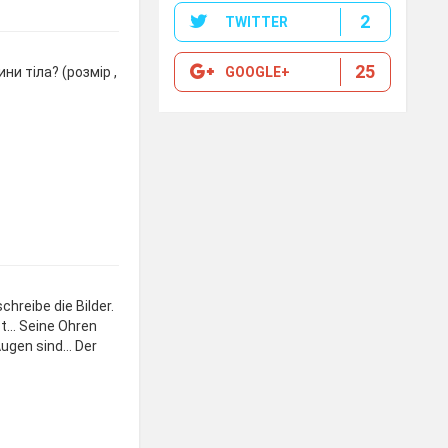
2
TWITTER
25
GOOGLE+
ини тіла? (розмір ,
hreibe die Bilder.
ist… Seine Ohren
Augen sind… Der