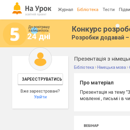
Журнал
Бібліотека
Тести
Підви
Конкурс розро
До розіграшу
залишилось:
24 дні
Розробки додавай – 
Презентація з німецьк
Бібліотека
Німецька мова
ЗАРЕЄСТРУВАТИСЬ
Про матеріал
Вже зареєстровані?
Презентація на тему "
Увійти
мовленні , письмі і в ч