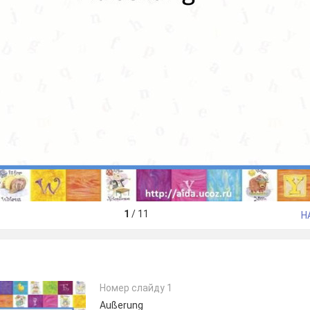
1
/
11
Н
Номер слайду 1
Außerung