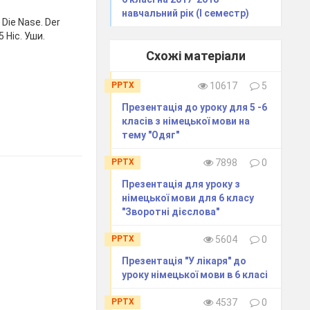
навчальний рік (І семестр)
Die Nase. Der
5 Ніс. Уши.
Схожі матеріали
PPTX
10617
5
Презентація до уроку для 5 -6
класів з німецької мови на
тему "Одяг"
PPTX
7898
0
Презентація для уроку з
німецької мови для 6 класу
"Зворотні дієслова"
PPTX
5604
0
Презентація "У лікаря" до
уроку німецької мови в 6 класі
PPTX
4537
0