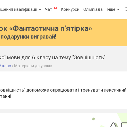
AI
щення кваліфікації
Чат
Конкурси
Олімпіада
Інше
бок
«Фантастична п’ятірка»
подарунки вигравай!
ої мови для 6 класу на тему "Зовнішність"
6 клас
Матеріали до уроків
Зовнішність" допоможе опрацювати і тренувати лексичний 
итанні