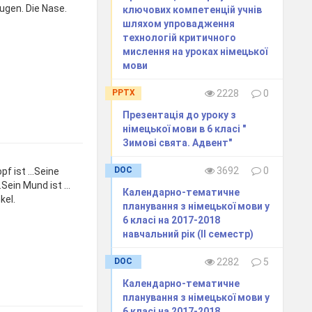
ugen. Die Nase.
ключових компетенцій учнів
шляхом упровадження
технологій критичного
мислення на уроках німецької
мови
PPTX
2228
0
Презентація до уроку з
німецької мови в 6 класі "
Зимові свята. Адвент"
DOC
3692
0
opf ist …Seine
…Sein Mund ist …
Календарно-тематичне
kel.
планування з німецької мови у
6 класі на 2017-2018
навчальний рік (ІІ семестр)
DOC
2282
5
Календарно-тематичне
планування з німецької мови у
6 класі на 2017-2018