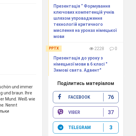
Презентація “ Формування
ключових компетенцій учнів
шляхом упровадження
технологій критичного
мислення на уроках німецької
мови
PPTX
2228
0
Презентація до уроку з
німецької мови в 6 класі "
Зимові свята. Адвент"
Поділитись матеріалом
t schön und immer
ng und braun. Ihre
76
FACEBOOK
der Mund. Weiß wie
ne. Nennt
яльки
37
VIBER
3
TELEGRAM