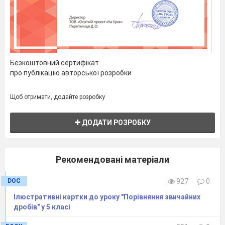
4.
Перетворіть дроби у мішане число:
1)
5.
Запишіть мішані числа у вигляді неправильного
дробу:
1)
Безкоштовний сертифікат
про публікацію авторської розробки
6.
Обчисліть:
1)
Щоб отримати, додайте розробку
ДОДАТИ РОЗРОБКУ
7.
Знайти значення виразів:
1)
;
2)
Рекомендовані матеріали
8.
Розв’язати рівняння:
DOC
927
0
Ілюстративні картки до уроку "Порівняння звичайних
дробів" у 5 класі
9.
Вранці до супермаркету завезли яблука,