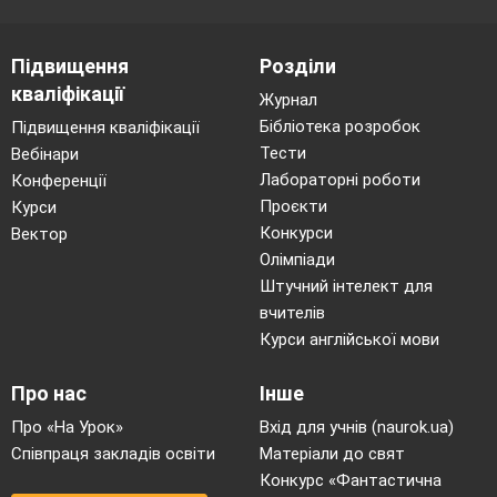
7.
Знайти значення виразів:
1)
Підвищення
Розділи
);
2)
кваліфікації
Журнал
Бібліотека розробок
Підвищення кваліфікації
8.
Розв’язати рівняння:
Тести
Вебінари
Лабораторні роботи
Конференції
9.
На виконання однієї справи працівник офісу
Проєкти
Курси
планував витратити
год., але працював
Конкурси
Вектор
над нею на
год. менше. На роботу над
Олімпіади
1
Штучний інтелект для
іншою справою він витратив на 1
год.
більше, ніж на роботу з першою справою. Який
вчителів
час витратив працівник офісу на
Курси англійської мови
15
виконання кожної справи?
Про нас
Інше
Про «На Урок»
Вхід для учнів (naurok.ua)
Співпраця закладів освіти
Матеріали до свят
Конкурс «Фантастична