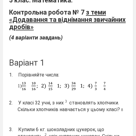
5 клас. Математика.
Контрольна робота № 7
з теми
«Додавання та віднімання звичайних
дробів»
(4 варіанти завдань)
Варіант 1
1.
Порівняйте числа:
1)
3
2.
У класі 32 учні, з них
становлять хлопчики.
Скільки хлопчиків навчається у цьому класі?
8
3.
Купили 6 кг. шоколадних цукерок, що
2