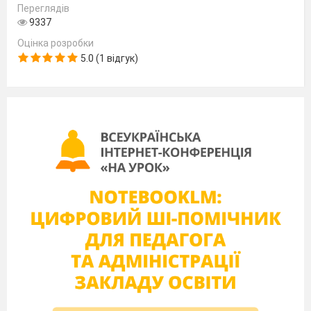
Переглядів
4
3.
У саду росло 36 яблунь, що становило
усіх
9337
дерев. Скільки дерев росло в саду?
9
Оцінка розробки
5.0 (1 відгук)
4.
Перетворіть дроби у мішане число:
1)
5.
Запишіть мішані числа у вигляді неправильного
дробу:
1)
6.
Обчисліть:
1)
7.
Знайти значення виразів:
1)
;
2)
8.
Розв’язати рівняння: