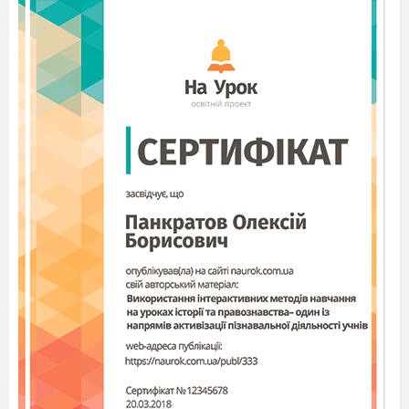
Варіант 3
1.
4
2.
У класі 30 учнів, з них
становлять дівчата.
Скільки дівчат навчається у цьому класі?
6
4
3.
Купили 8 червоних кульок, що становить
усіх куплених кульок. Скільки усього кульок
було куплено?
9