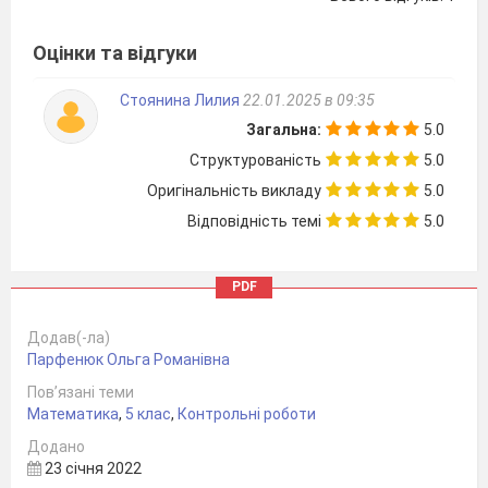
9.
На виконання домашнього завдання учень
розраховував витратити
год., але
Оцінки та відгуки
витратив на
год. більше. Спортивну
Стоянина Лилия
22.01.2025 в 09:35
передачу по телебаченню він дивився на
Загальна:
5.0
год. менше, ніж виконував домашнє завдання.
Скільки часу учень витратив на виконання
Структурованість
5.0
домашнього завдання і перегляд спортивних
Оригінальність викладу
5.0
змагань?
Відповідність темі
5.0
Варіант 2
PDF
1.
Додав(-ла)
Парфенюк Ольга Романівна
4
2.
У хлопчика було 56 зошитів, з них
Пов’язані теми
становили зошити в клітинку. Скільки зошитів
Математика
,
5 клас
,
Контрольні роботи
в клітинку було у хлопчика?
7
Додано
23 січня 2022