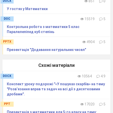
DOCX
851
0
банани та апельсини. Яблук було 3000 кг., що
3
становить
усіх фруктів. Бананів завезли
У гостях у Математики
DOC
15519
5
від усіх
7
Контрольна робота з математики 5 клас
фруктів. Скільки
Паралелепіпед куб степінь
завезли
апельсинів?
PPTX
4904
5
16
Презентація "Додавання натуральних чисел"
Схожі матеріали
DOCX
10564
4.9
Конспект уроку-подорожі "«У пошуках скарбів» на тему
Варіант 4
"Розв’язання вправ та задач на всі дії з десятковими
дробами".
1.
PPT
17020
5
Презентація з математики для 5-го класу на тему: