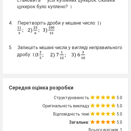
становить
усіх куплених цукерок. Скільки
цукерок було куплено?
5
4.
Перетворіть дроби у мішане число:
1)
5.
Запишіть мішані числа у вигляді неправильного
дробу:
1)
6.
Обчисліть:
1)
Середня оцінка розробки
7.
Знайти значення виразів:
1)
Структурованість
5.0
;
2)
Оригінальність викладу
5.0
Відповідність темі
5.0
8.
Розв’язати рівняння:
Загальна:
5.0
Всього відгуків: 1