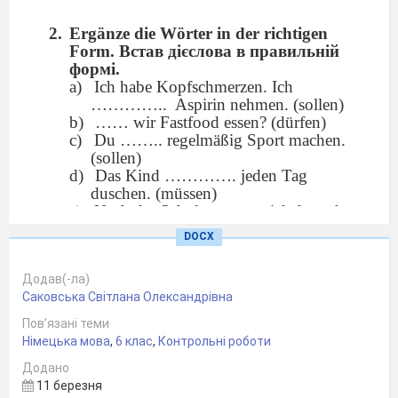
Ergänze die Wörter in der richtigen
Form. Встав дієслова в правильній
формі.
Ich habe Kopfschmerzen. Ich
………….. Aspirin nehmen. (sollen)
…… wir Fastfood essen? (dürfen)
Du …….. regelmäßig Sport machen.
(sollen)
Das Kind …………. jeden Tag
duschen. (müssen)
Nach der Schule ………. ich fernsehen.
(dürfen)
DOCX
Der Patient ………… im Bett bleiben.
(sollen)
Додав(-ла)
Ihr ……… die Hände mit Seife
Саковська Світлана Олександрівна
waschen. (müssen)
Nach der Empfehlung von dem Arzt
Пов’язані теми
……………. wir gesund essen. (sollen)
Німецька мова
,
6 клас
,
Контрольні роботи
Du …………. nicht so viel Computer
Додано
spielen. (dürfen)
11 березня