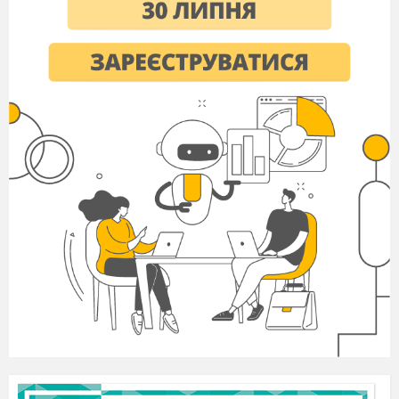
Hörverständnistext:
Beim Arzt
Gestern habe ich mich nicht gut gefühlt. Ich
hatte Kopfschmerzen und Husten. Ich bin
zum Arzt gegangen. Der Arzt hat gesagt:
„Du hast eine Erkältung. Du musst im Bett
bleiben und viel Tee trinken.“ Er hat mir
auch Medikamente gegeben. Heute geht es
mir schon besser, aber ich muss noch zwei
Tage im Bett bleiben. Ich habe noch einige
Empfehlungen von dem Arzt bekommen.
Ich soll viel Obst und Gemüse essen, sie
haben viele Vitamine.
Ich soll auch viel Wasser und nicht so
viel Limo trinken.
Ich soll acht oder neun Stunden
schlafen. Das gibt mir Energie für die
Schule.
Wir sollen regelmäßig Sport machen.