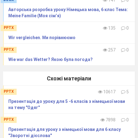
141
0
Авторська розробка уроку Німецька мова, 6 клас Тема:
Meine Familie (Моя сім’я)
PPTX
135
0
Wir vergleichen. Ми порівнюємо
PPTX
257
0
Wie war das Wetter? Якою була погода?
Схожі матеріали
PPTX
10617
5
Презентація до уроку для 5 -6 класів з німецької мови
на тему "Одяг"
PPTX
7898
0
Презентація для уроку з німецької мови для 6 класу
"Зворотні дієслова"