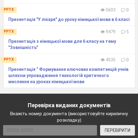
PPTX
5603
0
Презентація "У лікаря" до уроку німецької мови в 6 класі
PPTX
9479
5
Презентація з німецької мови для 6 класу на тему
"Зовнішність"
PPTX
4535
0
Презентація “ Формування ключових компетенцій учнів
шляхом упровадження технологій критичного
мислення на уроках німецької мови
Перевірка виданих документів
Вкажіть номер документа (використовуйте кириличну
розкладку)
ПЕРЕВІРИТИ