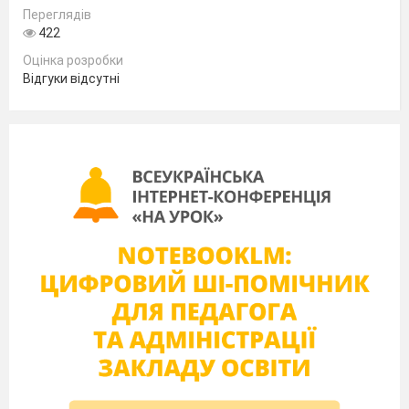
Переглядів
Höre den Text und bestimme die Sätze,
422
die dem Text entsprechen. Прослухай
Оцінка розробки
текст і визнач, які речення
Відгуки відсутні
відповідають тексту, а які ні.
Ich hatte Kopfschmerzen und Husten.
Ich bin zum Lehrer gegangen.
Der Arzt hat gesagt: Du hast eine
Erkältung.
Ich muss viel laufen und Limo trinken.
Nach der Arztempfehlung muss ich noch
zehn Tage im Bett bleiben.
Ich soll viel Obst und Gemüse essen.
Ich soll auch viel Wasser trinken.
Sport ist nicht gesund für die Menschen.
Ich soll drei oder vier Stunden schlafen.