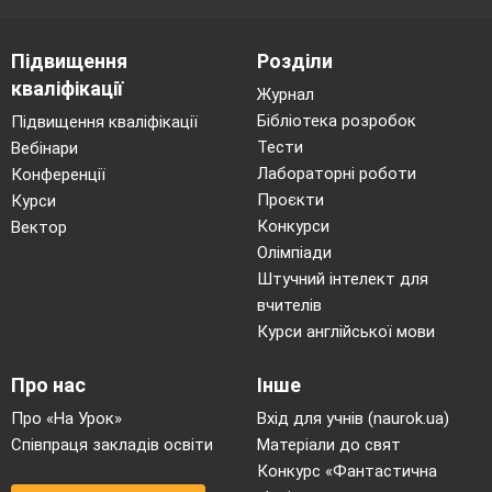
Підвищення
Розділи
кваліфікації
Журнал
Бібліотека розробок
Підвищення кваліфікації
Тести
Вебінари
Лабораторні роботи
Конференції
Проєкти
Курси
Конкурси
Вектор
Олімпіади
Штучний інтелект для
вчителів
Курси англійської мови
Про нас
Інше
Про «На Урок»
Вхід для учнів (naurok.ua)
Співпраця закладів освіти
Матеріали до свят
Конкурс «Фантастична