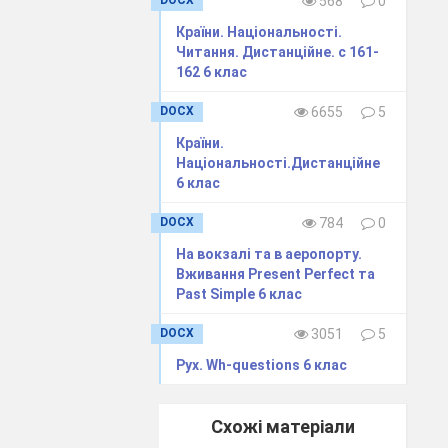
568
0
Країни. Національності.
Читання. Дистанційне. с 161-
162 6 клас
DOCX
6655
5
Країни.
Національності.Дистанційне
6 клас
DOCX
784
0
На вокзалі та в аеропорту.
Вживання Present Perfect та
Past Simple 6 клас
DOCX
3051
5
Рух. Wh-questions 6 клас
Схожі матеріали