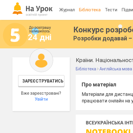
Журнал
Бібліотека
Тести
Підви
Конкурс розро
До розіграшу
залишилось:
24 дні
Розробки додавай – 
Країни. Національност
Бібліотека
Англійська мова
ЗАРЕЄСТРУВАТИСЬ
Про матеріал
Вже зареєстровані?
Матеріали для дистанці
Увійти
працювати онлайн на 