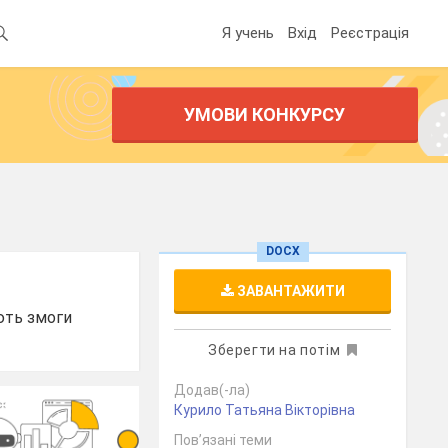
Я учень
Вхід
Реєстрація
УМОВИ КОНКУРСУ
DOCX
ЗАВАНТАЖИТИ
ають змоги
Зберегти на потім
Додав(-ла)
Курило Татьяна Вікторівна
Пов’язані теми