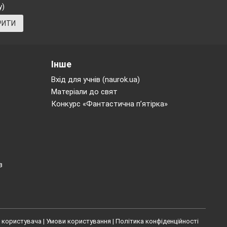
у)
РИТИ
Інше
Вхід для учнів (naurok.ua)
Матеріали до свят
Конкурс «Фантастична п’ятірка»
в
 користувача
|
Умови користування
|
Політика конфіденційності