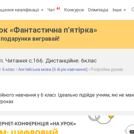
AI
щення кваліфікації
Чат
Конкурси
Олімпіада
Інше
бок
«Фантастична п’ятірка»
подарунки вигравай!
і. Читання с.166. Дистанційне. 6клас
6 клас
Англійська мова (6-й рік навчання)
Розробки уроків
йного навчання у 6 класі. Ідеально підійде учням, які не м
уроках