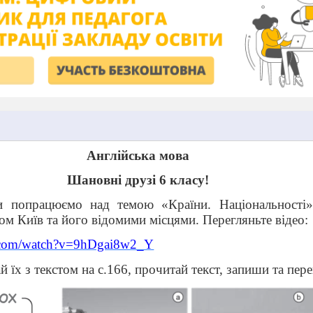
Англійська мова
Шановні друзі 6 класу!
и попрацюємо над темою «Країни. Національності»
ом Київ та його відомими місцями. Перегляньте відео:
e.com/watch?v=9hDgai8w2_Y
й їх з текстом на с.166, прочитай текст, запиши та пер