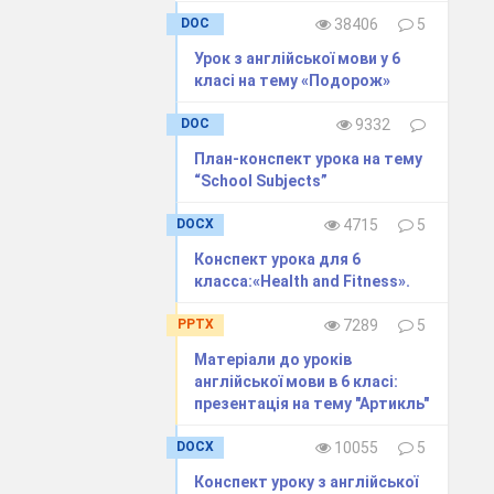
DOC
38406
5
Урок з англійської мови у 6
класі на тему «Подорож»
DOC
9332
План-конспект урока на тему
“School Subjects”
DOCX
4715
5
Конспект урока для 6
класса:«Health and Fitness».
PPTX
7289
5
Матеріали до уроків
англійської мови в 6 класі:
презентація на тему "Артикль"
DOCX
10055
5
Конспект уроку з англійської