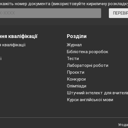
кажіть номер документа (використовуйте кириличну розкладк
ПЕРЕВІ
ня кваліфікації
Розділи
 кваліфікації
Журнал
Бібліотека розробок
ї
Тести
Лабораторні роботи
Проєкти
Конкурси
Олімпіади
Штучний інтелект для вчителі
Курси англійської мови
Угода