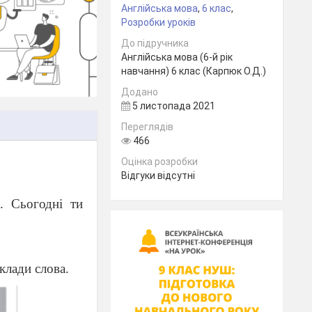
Англійська мова
,
6 клас
,
Розробки уроків
До підручника
Англійська мова (6-й рік
навчання) 6 клас (Карпюк О.Д.)
Додано
5 листопада 2021
Переглядів
466
Оцінка розробки
Відгуки відсутні
. Сьогодні ти
еклади слова.