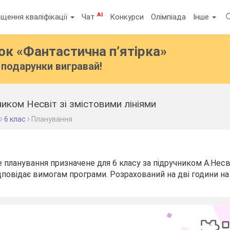
AI
щення кваліфікації
Чат
Конкурси
Олімпіада
Інше
бок
«Фантастична п’ятірка»
подарунки вигравай!
ником Несвіт зі змістовими лініями
6 клас
Планування
планування призначене для 6 класу за підручником А.Несві
ідповідає вимогам програми. Розрахований на дві години н