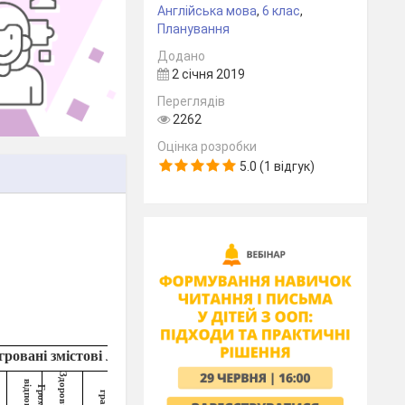
Англійська мова
,
6 клас
,
Планування
Додано
2 січня 2019
Переглядів
2262
Оцінка розробки
5.0 (1 відгук)
гровані змістові лінії
Ключові
Домашнє
компетентності
завдання
Здоров