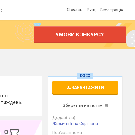
Я учень
Вхід
Реєстрація
УМОВИ КОНКУРСУ
DOCX
ЗАВАНТАЖИТИ
т зі
а тиждень.
Зберегти на потім
Додав(-ла)
Жижиян Інна Сергіївна
Пов’язані теми