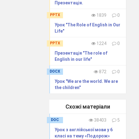
+
Ініціфтивність і
Проект « Моя
Презентація.
підприємливість.
подорож»
Обізнаність у
PPTX
1839
0
сфері культури
Урок "The Role of English in Our
Life"
PPTX
1224
0
Повторити ЛО
Презентація "The role of
теми
English in our life"
+
Обізнаність та
Написати
DOCX
872
0
самовираження
повідомлення
Урок "We are the world. We are
у сфері культури
«Визначне
the children"
місце
Лондона»
+
+
Обізнаність та
Впр. 7 с.125
Схожі матеріали
самовираження
Розробити
у сфері культури
маршрут
DOC
38403
5
екскурсії
Урок з англійської мови у 6
Лондоном
класі на тему «Подорож»