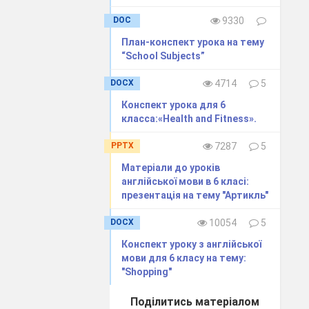
+
Обізнаність та
Завдання на
самовираження
картці (За
DOC
9330
у сфері культури
зразок впр.4
План-конспект урока на тему
с.129)
“School Subjects”
+
Обізнаність та
Впр.6 с.129
DOCX
4714
5
самовираження
Конспект урока для 6
у сфері культури
класса:«Health and Fitness».
PPTX
7287
5
+
Обізнаність та
Впр.6 с.132
Матеріали до уроків
самовираження
англійської мови в 6 класі:
у сфері культури
презентація на тему "Артикль"
DOCX
10054
5
+
Екологічна
Зробити
Конспект уроку з англійської
грамотність.
проект
мови для 6 класу на тему:
Обізнаність та
«Поїздка до
"Shopping"
самовираження
Лондона»
у сфері культури
Поділитись матеріалом