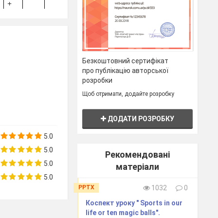
+
Уміння вчитися
Впр.7 с.104
впродовж
життя.
Ініціативність і
підприємливість
Безкоштовний сертифікат
+
+
Ініціативність і
Скласти діалог
про публікацію авторської
підприємливість
«У залі
каси»
розробки
Щоб отримати, додайте розробку
ДОДАТИ РОЗРОБКУ
+
Соціальна та
Впр.6 с.111
громадянська
5.0
компетентності
5.0
Рекомендовані
5.0
+
Спілкування
Впр.6 с.114
матеріали
іноземними
5.0
мовами.
PPTX
1032
0
Обізнаність у
Коспект уроку " Sports in our
сфері культури
life or ten magic balls".