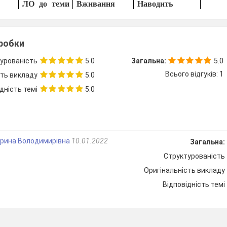
ЛО до теми
Вживання
Наводить
«Одяг»
мод дієслова
приклади з
should
власного
досвіду
зробки
підготовки до
подорожі
урованість
5.0
Загальна:
5.0
и
ЛО до теми
Граматичні
Порівнює
Всього відгуків: 1
сть викладу
5.0
ожі.
«Квитки»
часи дієслова
вартість
дність темі
5.0
подорожі
різними видами
транспорту
Повторення
Обговорює
+
переваги
ерина Володимирівна
10.01.2022
Загальна:
подорожування
Структурованість
потягом.
Оригінальність викладу
впр.1 с.112
Демонструє
рт у
розуміння
Відповідність темі
цінності
культурного
розмаїття