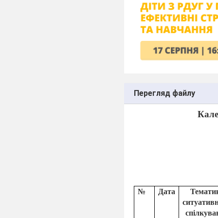
Перегляд файлу
Кале
№
Дата
Темати
ситуатив
спілкува