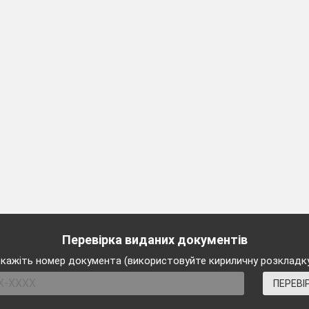
на
Тема 7. Україна. Київ
лиця
Впр.1 с.138
Структури
Порівнює Київ з
There is
/
There
іншими
are
європейськими
країнами
Впр.1(а)
Складає перелік
с.140
місць для
екскурсії Києвом
ЛО теми.
Робить
Перевірка виданих документів
Власні назви
повідомлення
кажіть номер документа (використовуйте кириличну розкладк
про основні
пам’
ятки
ПЕРЕВІ
шсторії та
культури Києва