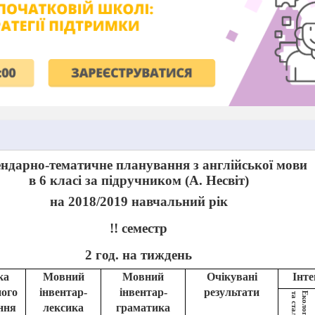
ндарно-тематичне планування з англійської мови
в 6 класі за підручником (А. Несвіт)
на 201
8/
201
9
навчальний рік
!! семестр
2 год. на тиждень
ка
Мовний
Мовний
Очікувані
Інте
ного
інвентар-
інвентар-
результати
ння
лексика
граматика