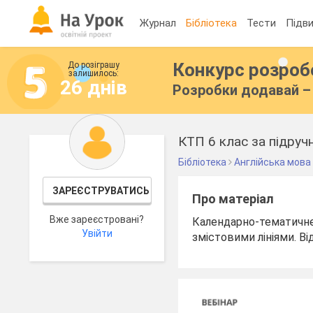
Журнал
Бібліотека
Тести
Підви
Конкурс розро
До розіграшу
залишилось:
26 днів
Розробки додавай – 
КТП 6 клас за підруч
Бібліотека
Англійська мова
ЗАРЕЄСТРУВАТИСЬ
Про матеріал
Вже зареєстровані?
Календарно-тематичне 
Увійти
змістовими лініями. В