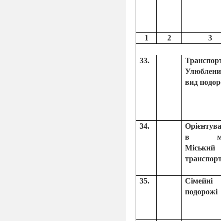
1
2
3
33.
Транспорт
Улюблени
вид подор
34.
Орієнтув
в міс
Міський
транспорт
35.
Сімейні
подорожі