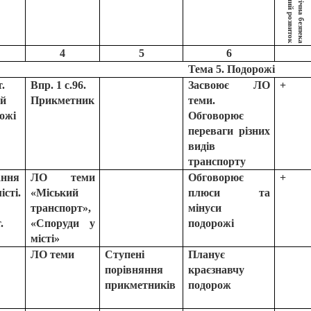
Е
к
о
л
о
г
і
ч
н
а
б
е
з
п
е
к
а
т
а
с
т
а
л
и
й
р
о
з
в
и
т
о
к
4
5
6
Тема 5. Подорожі
.
Впр. 1 с.96.
Засвоює ЛО
+
й
Прикметник
теми.
ожі
Обговорює
переваги різних
видів
транспорту
ання
ЛО теми
Обговорює
+
ті.
«Міський
плюси та
транспорт»,
мінуси
.
«Споруди у
подорожі
місті»
ЛО теми
Ступені
Планує
порівняння
краєзнавчу
прикметників
подорож