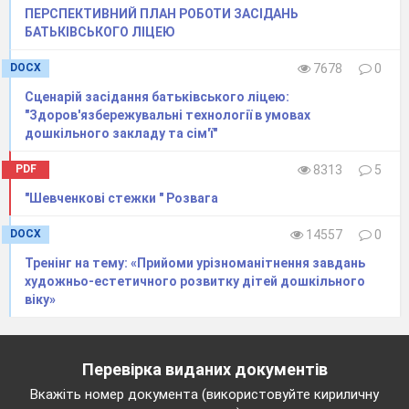
ПЕРСПЕКТИВНИЙ ПЛАН РОБОТИ ЗАСІДАНЬ
БАТЬКІВСЬКОГО ЛІЦЕЮ
DOCX
7678
0
Сценарій засідання батьківського ліцею:
"Здоров'язбережувальні технології в умовах
дошкільного закладу та сім'ї"
PDF
8313
5
"Шевченкові стежки " Розвага
DOCX
14557
0
Тренінг на тему: «Прийоми урізноманітнення завдань
художньо-естетичного розвитку дітей дошкільного
віку»
Перевірка виданих документів
Вкажіть номер документа (використовуйте кириличну