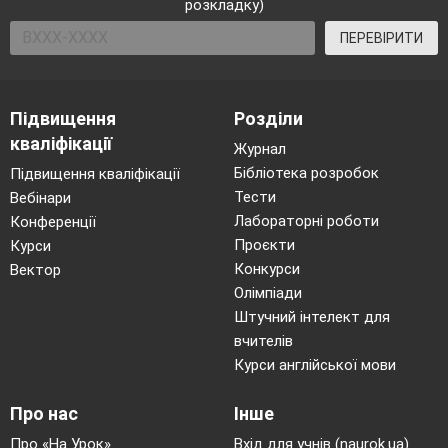
розкладку)
ПЕРЕВІРИТИ
Підвищення
Розділи
кваліфікації
Журнал
Бібліотека розробок
Підвищення кваліфікації
Тести
Вебінари
Лабораторні роботи
Конференції
Проєкти
Курси
Конкурси
Вектор
Олімпіади
Штучний інтелект для
вчителів
Курси англійської мови
Про нас
Інше
Про «На Урок»
Вхід для учнів (naurok.ua)