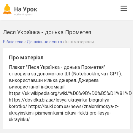
Tog
navi
Леся Українка - донька Прометея
Бібліотека
Дошкільна освіта
Інші матеріали
Про матеріал
Плакат "Леся Українка - донька Прометея"
створила за допомогою ШІ (Notebooklm, чат GPT),
використавши кілька джерел. Джерела
використаної інформації:
https://uk.wikipedia.org/wiki/%D0%9B%D0%B5%D
https://dovidka.biz.ua/lesya-ukrayinka-biografiya-
korotko/ https://buki.com.ua/news/znaiomimosya-z-
ukrayinskimi-pismennikami-cikavi-fakti-pro-lesyu-
ukrayinku/