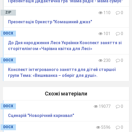
Презентація Дидактична гра "Мама радіє - мама сумує"
ZIP
110
0
Презентація Оркестр "Комашиний джаз"
DOCX
101
0
До Дня народження Леся Українки Конспект заняття зі
сторітелінгом «Чарівна квітка для Лесі»
DOCX
230
0
Конспект інтегрованого заняття для дітей старшої
групи Тема: «Вишиванка – оберіг для душі».
Схожі матеріали
DOCX
19077
0
Сценарій "Новорічний карнавал"
DOCX
5596
0