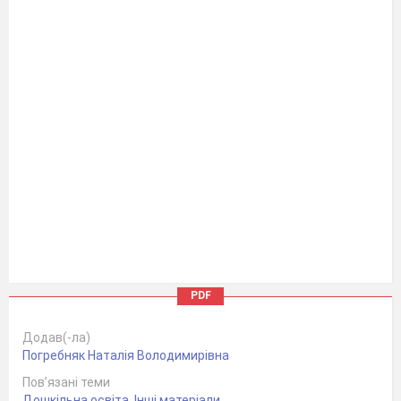
PDF
Додав(-ла)
Погребняк Наталія Володимирівна
Пов’язані теми
Дошкільна освіта
,
Інші матеріали