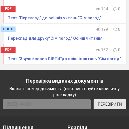
PDF
184
0
Тест "Переклад" до осінніх читань "Сім погод"
DOCX
199
0
Переклад для друку."Сім погод" Осінні читання
PDF
162
0
Тест "Звучне слово СІЯТИ"до осінніх читань "Сім погод"
Перевірка виданих документів
Вкажіть номер документа (використовуйте кириличну
розкладку)
ПЕРЕВІРИТИ
Підвищення
Розділи