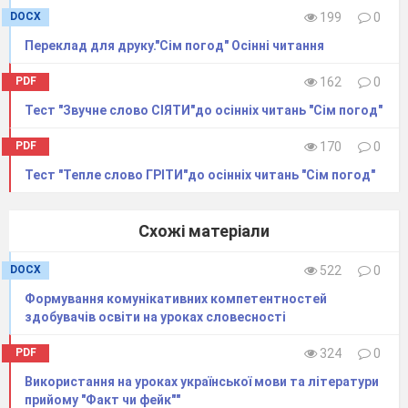
DOCX
199
0
Переклад для друку."Сім погод" Осінні читання
PDF
162
0
Тест "Звучне слово СІЯТИ"до осінніх читань "Сім погод"
PDF
170
0
Тест "Тепле слово ГРІТИ"до осінніх читань "Сім погод"
Схожі матеріали
DOCX
522
0
Формування комунікативних компетентностей
здобувачів освіти на уроках словесності
PDF
324
0
Використання на уроках української мови та літератури
прийому "Факт чи фейк""