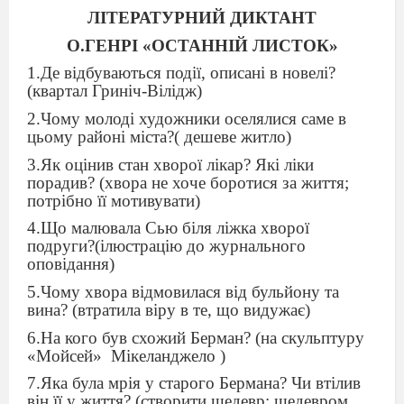
ЛІТЕРАТУРНИЙ ДИКТАНТ
О.ГЕНРІ «ОСТАННІЙ ЛИСТОК»
1.Де відбуваються події, описані в новелі?
(квартал Гриніч-Вілідж)
2.Чому молоді художники оселялися саме в
цьому районі міста?( дешеве житло)
3.Як оцінив стан хворої лікар? Які ліки
порадив? (хвора не хоче боротися за життя;
потрібно її мотивувати)
4.Що малювала Сью біля ліжка хворої
подруги?(ілюстрацію до журнального
оповідання)
5.Чому хвора відмовилася від бульйону та
вина? (втратила віру в те, що видужає)
6.На кого був схожий Берман? (на скульптуру
«Мойсей»
Мікеланджело )
7.Яка була мрія у старого Бермана? Чи втілив
він її у життя? (створити шедевр; шедевром