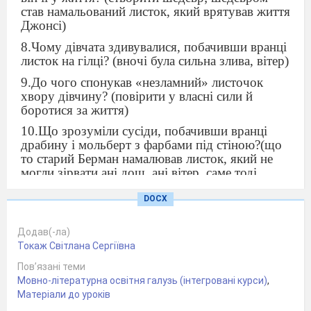
став намальований листок, який врятував життя
Джонсі)
8.Чому дівчата здивувалися, побачивши вранці
листок на гілці? (вночі була сильна злива, вітер)
9.До чого спонукав «незламний» листочок
хвору дівчину? (повірити у власні сили й
боротися за життя)
10.Що зрозуміли сусіди, побачивши вранці
драбину і мольберт з фарбами під стіною?(що
то старий Берман намалював листок, який не
могли зірвати ані дощ, ані вітер, саме тоді
промок і захворів)
DOCX
11. Кому завдячує зціленням Джонсі? (Берману
та подрузі)
Додав(-ла)
12.Чим заплатив за свій шедевр Берман? (своїм
Токаж Світлана Сергіївна
життям)
Пов’язані теми
Мовно-літературна освітня галузь (інтегровані курси)
,
Матеріали до уроків