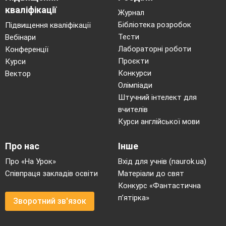
кваліфікації
Журнал
Бібліотека розробок
Підвищення кваліфікації
Тести
Вебінари
Лабораторні роботи
Конференції
Проєкти
Курси
Конкурси
Вектор
Олімпіади
Штучний інтелект для
вчителів
Курси англійської мови
Про нас
Інше
Про «На Урок»
Вхід для учнів (naurok.ua)
Співпраця закладів освіти
Матеріали до свят
Конкурс «Фантастична
п’ятірка»
Зворотний зв'язок