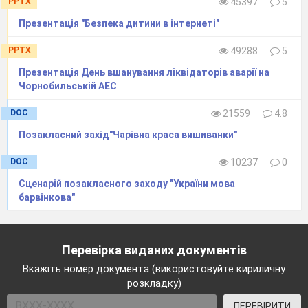
PPTX
45397
5
Презентація "Безпека дитини в інтернеті"
PPTX
49288
5
Презентація День вшанування ліквідаторів аварії на
Чорнобильській АЕС
DOC
21559
4.8
Позакласний захід"Чарівна краса вишиванки"
DOC
10237
0
Сценарій позакласного заходу "України мова
барвінкова"
Перевірка виданих документів
Вкажіть номер документа (використовуйте кириличну
розкладку)
ПЕРЕВІРИТИ