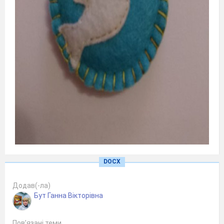
DOCX
Додав(-ла)
Бут Ганна Вікторівна
Пов’язані теми