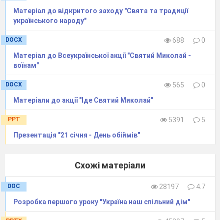
Матеріал до відкритого заходу "Свята та традиції
українського народу"
DOCX
688
0
Матеріал до Всеукраїнської акції "Святий Миколай -
воїнам"
DOCX
565
0
Матеріали до акції "Іде Святий Миколай"
PPT
5391
5
Презентація "21 січня - День обіймів"
Схожі матеріали
DOC
28197
4.7
Розробка першого уроку "Україна наш спільний дім"