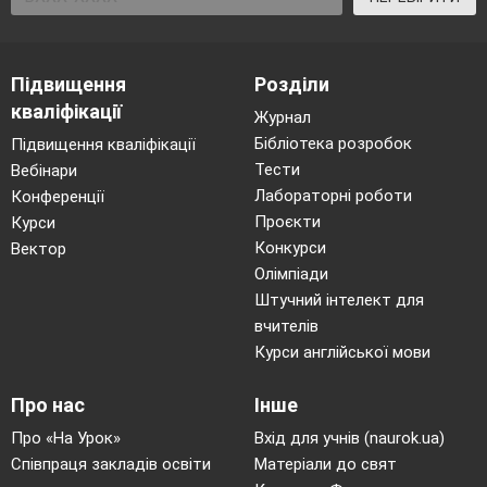
Підвищення
Розділи
кваліфікації
Журнал
Бібліотека розробок
Підвищення кваліфікації
Тести
Вебінари
Лабораторні роботи
Конференції
Проєкти
Курси
Конкурси
Вектор
Олімпіади
Штучний інтелект для
вчителів
Курси англійської мови
Про нас
Інше
Про «На Урок»
Вхід для учнів (naurok.ua)
Співпраця закладів освіти
Матеріали до свят