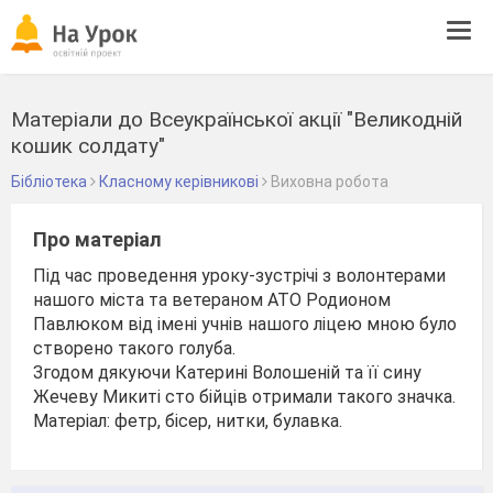
Tog
navi
Матеріали до Всеукраїнської акції "Великодній
кошик солдату"
Бібліотека
Класному керівникові
Виховна робота
Про матеріал
Під час проведення уроку-зустрічі з волонтерами
нашого міста та ветераном АТО Родионом
Павлюком від імені учнів нашого ліцею мною було
створено такого голуба.
Згодом дякуючи Катерині Волошеній та її сину
Жечеву Микиті сто бійців отримали такого значка.
Матеріал: фетр, бісер, нитки, булавка.