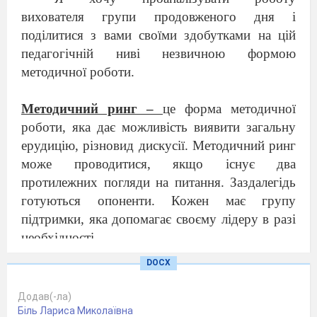
вихователя групи продовженого дня і
поділитися з вами своїми здобутками на цій
педагогічній ниві незвичною формою
методичної роботи.
Методичний ринг –
це форма методичної
роботи, яка дає можливість виявити загальну
ерудицію, різновид дискусії. Методичний ринг
може проводитися, якщо існує два
протилежних погляди на питання. Заздалегідь
готуються опоненти. Кожен має групу
підтримки, яка допомагає своєму лідеру в разі
необхідності.
DOCX
МЕТОДИЧНИЙ РИНГ
Додав(-ла)
Емоційний компонент як важливий чинник
Біль Лариса Миколаївна