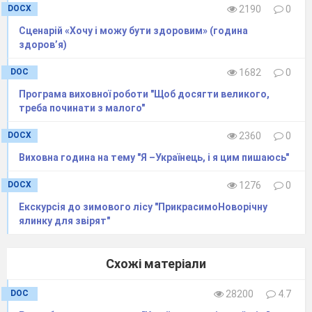
Це важливий момент у завершенні
DOCX
2190
0
методичного рингу. Ведучий надає слово
Сценарій «Хочу і можу бути здоровим» (година
членам експертної групи, які не тільки
здоров’я)
виявляють переможців, але й висвітлюють
DOC
1682
0
проблеми конкурсу. Найважливіший результат
– бажання педагогів втілити ту чи іншу
Програма виховної роботи "Щоб досягти великого,
треба починати з малого"
технологію.
DOCX
2360
0
Виховна година на тему "Я –Українець, і я цим пишаюсь"
DOCX
1276
0
Екскурсія до зимового лісу "ПрикрасимоНоворічну
ялинку для звірят"
Схожі матеріали
DOC
28200
4.7