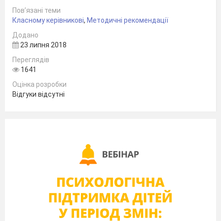
організації навчально-виховного
Пов’язані теми
Класному керівникові
,
Методичні рекомендації
середовища у групі продовженого дня
Додано
23 липня 2018
Мета рингу:
Переглядів
Ознайомити педагогів із сучасними
1641
інноваційними педагогічними
Оцінка розробки
технологіями.
Відгуки відсутні
Актуалізувати та розширити понятійний
апарат, поглибити їх теоретичні та
практичні знання з даної проблеми.
Показати необхідність науково
обґрунтованого впровадження сучасних
технологій у практику роботи.
Стимулювати прагнення до пошуку,
творчості.
Створити умови для обміну досвідом
роботи, педагогічних знахідок.