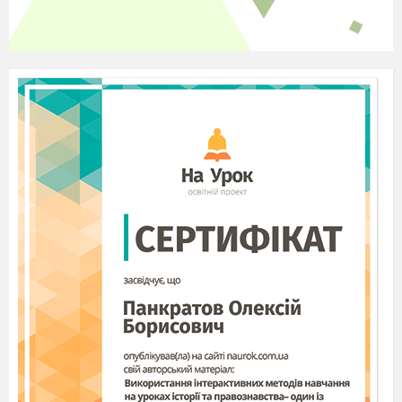
штурму”. Ведучий вивішує аркуші. Члени
журі оцінюють відповіді.
ІІ раунд. Естафета
Перевірка теоретичних знань з питань
сучасних педагогічних технологій.
Ведучий пропонує закриті картки, на
яких написано терміни:
Інновація
Емоційний компонент
Оптимізація
Педагогічна
Гуманізм технологія
Прийом навчання
Концепція
Диференціація
Метод навчання