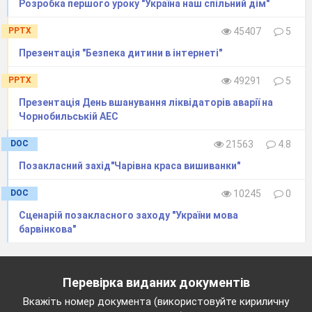
Розробка першого уроку "Україна наш спільний дім"
PPTX
45407
5
Презентація "Безпека дитини в інтернеті"
PPTX
49291
5
Презентація День вшанування ліквідаторів аварії на
Чорнобильській АЕС
DOC
21563
4.8
Позакласний захід"Чарівна краса вишиванки"
DOC
10245
0
Сценарій позакласного заходу "України мова
барвінкова"
Перевірка виданих документів
Матеріали на допомогу організаторам
Вкажіть номер документа (використовуйте кириличну
методичного рингу