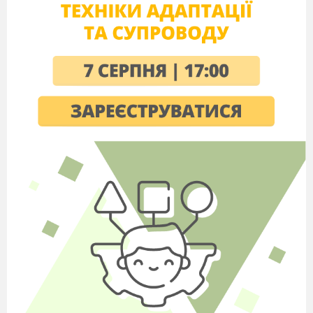
Проведення методичного рингу
Учасники методичного рингу діляться на
команди по методичним комісіям.
Склад груп та їх капітани визначені
заздалегідь. Ведучий оголошує порядок та
правила проведення гри і розпочинає перший
раунд.
Відповіді команд оцінює група
експертів.
І раунд. Мозковий штурм
Кожна команда одержує великий аркуш
паперу із заданою темою:
Інновація
Завдання:
Записати слова, які мають будь-яке
відношення до заданого терміну. Через 3 хв.
Лідер команди проводить звіт по „мозковому