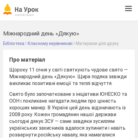
Tog
navi
Міжнародний день «Дякую»
Бібліотека
Класному керівникові
Матеріали для друку
Про матеріал
Щороку 11 січня у світі святкують чудове свято —
Міжнародний день «Дякую». Щира подяка завжди
викликає позитивні емоції та теплі відчуття.
Свято було започатковане з ініціативи ЮНЕСКО та
ООН і покликане нагадати людям про цінність
хороших манер. В Україні цей день відзначають із
2008 року. Кожен громадянин нашої держави
сьогодні дякує ЗСУ — саме завдяки зусиллям
українських захисників вдалося зупинити і навіть
розвернути російську навалу, яка намагалися