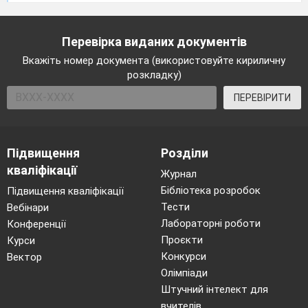
Перевірка виданих документів
Вкажіть номер документа (використовуйте кириличну
розкладку)
ПЕРЕВІРИТИ
Підвищення
Розділи
кваліфікації
Журнал
Бібліотека розробок
Підвищення кваліфікації
Тести
Вебінари
Лабораторні роботи
Конференції
Проєкти
Курси
Конкурси
Вектор
Олімпіади
Штучний інтелект для
вчителів