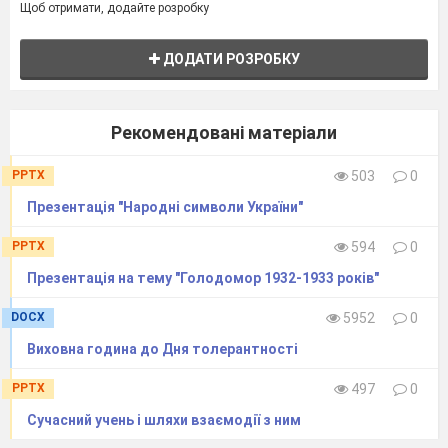
Щоб отримати, додайте розробку
ДОДАТИ РОЗРОБКУ
Рекомендовані матеріали
PPTX
503
0
Презентація "Народні символи України"
PPTX
594
0
Презентація на тему "Голодомор 1932-1933 років"
DOCX
5952
0
Виховна година до Дня толерантності
PPTX
497
0
Сучасний учень і шляхи взаємодії з ним