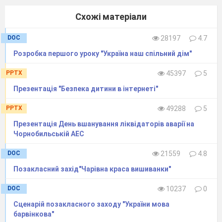
Схожі матеріали
DOC
28197
4.7
Розробка першого уроку "Україна наш спільний дім"
PPTX
45397
5
Презентація "Безпека дитини в інтернеті"
PPTX
49288
5
Презентація День вшанування ліквідаторів аварії на
Чорнобильській АЕС
DOC
21559
4.8
Позакласний захід"Чарівна краса вишиванки"
DOC
10237
0
Сценарій позакласного заходу "України мова
барвінкова"