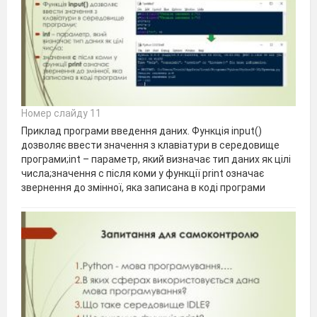
Номер слайду 11
Приклад програми введення даних. Функція input()
дозволяє ввести значення з клавіатури в середовище
програми;int – параметр, який визначає тип даних як цілі
числа;значення с після коми у функції print означає
звернення до змінної, яка записана в коді програми