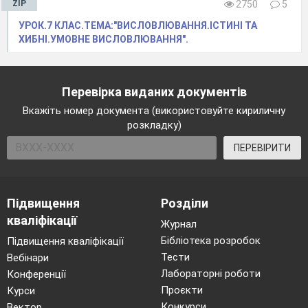
ZIP
2750
5
УРОК.7 КЛАС.ТЕМА:"ВИСЛОВЛЮВАННЯ.ІСТИНІ ТА
ХИБНІ.УМОВНЕ ВИСЛОВЛЮВАННЯ".
Перевірка виданих документів
Вкажіть номер документа (використовуйте кириличну
розкладку)
ПЕРЕВІРИТИ
Підвищення
Розділи
кваліфікації
Журнал
Бібліотека розробок
Підвищення кваліфікації
Тести
Вебінари
Лабораторні роботи
Конференції
Проєкти
Курси
Конкурси
Вектор