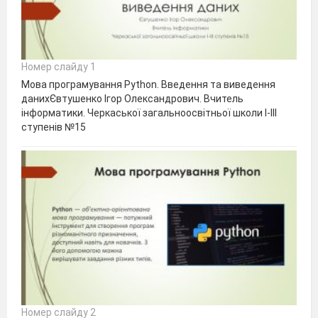
Номер слайду 1
Мова програмування Python. Введення та виведення
данихЄвтушенко Ігор Олександрович. Вчитель
інформатики. Черкаської загальноосвітньої школи І-ІІІ
ступенів №15
Номер слайду 2