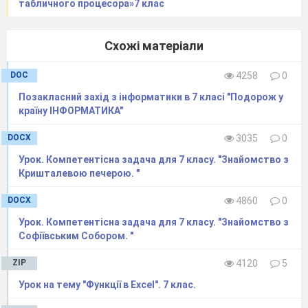
табличного процесора»7 клас
Схожі матеріали
DOC
4258
0
Позакласний захід з інформатики в 7 класі "Подорож у
країну ІНФОРМАТИКА"
DOCX
3035
0
Урок. Компeтeнтісна задача для 7 класу. "Знайомство з
Кришталeвою пeчeрою. "
DOCX
4860
0
Урок. Компeтeнтісна задача для 7 класу. "Знайомство з
Софіївським Собором. "
ZIP
4120
5
Урок на тему "Функції в Excel". 7 клас.