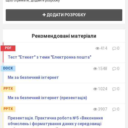
Щоб отримати, додайте розробку
ДОДАТИ РОЗРОБКУ
Рекомендовані матеріали
PDF
414
0
Тест "Етикет" з теми "Електронна пошта"
DOCX
1548
0
Ми за безпечний інтернет
PPTX
1024
0
Ми за безпечний інтернет (презентація)
PPTX
3907
0
Презентація. Практична робота №5 «Виконання
обчислень і форматування даних у середовищі