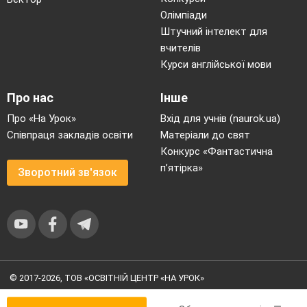
Олімпіади
Штучний інтелект для
вчителів
Курси англійської мови
Про нас
Інше
Про «На Урок»
Вхід для учнів (naurok.ua)
Співпраця закладів освіти
Матеріали до свят
Конкурс «Фантастична
п’ятірка»
Зворотний зв'язок
© 2017-2026, ТОВ «ОСВІТНІЙ ЦЕНТР «НА УРОК»
Угода користувача
|
Умови користування
|
Політика
конфіденційності