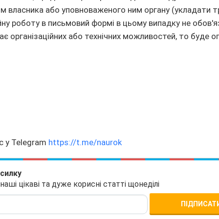
м власника або уповноваженого ним органу (укладати 
йну роботу в письмовий формі в цьому випадку не обов'
ає організаційних або технічних можливостей, то буде 
с у Telegram
https://t.me/naurok
зсилку
ші цікаві та дуже корисні статті щонеділі
ПІДПИСАТ