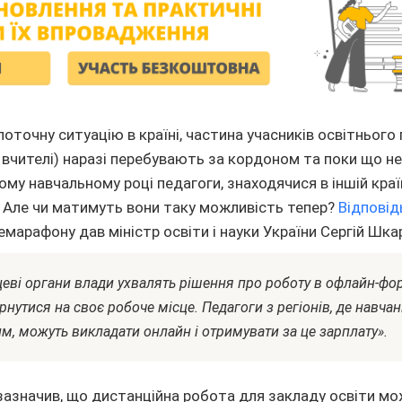
оточну ситуацію в країні, частина учасників освітнього 
 і вчителі) наразі перебувають за кордоном та поки що н
му навчальному році педагоги, знаходячися в іншій краї
 Але чи матимуть вони таку можливість тепер?
Відповід
емарафону дав міністр освіти і науки України Сергій Шка
цеві органи влади ухвалять рішення про роботу в офлайн-фор
рнутися на своє робоче місце. Педагоги з регіонів, де навча
м, можуть викладати онлайн і отримувати за це зарплату».
азначив, що дистанційна робота для закладу освіти мо