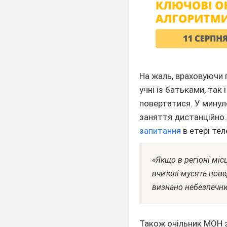
На жаль, враховуючи п
учні із батьками, так
повертатися. У минуло
заняття дистанційно.
запитання
в етері тел
«Якщо в регіоні міс
вчителі мусять пове
визнано небезпечни
Також очільник МОН з