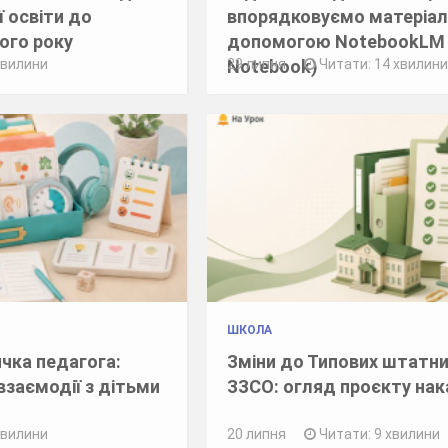
ї освіти до
впорядковуємо матеріал
ого року
допомогою NotebookLM 
Notebook)
хвилини
29 липня
Читати: 14 хвилин
ШКОЛА
чка педагога:
Зміни до Типових штатни
взаємодії з дітьми
ЗЗСО: огляд проєкту на
хвилини
20 липня
Читати: 9 хвилини