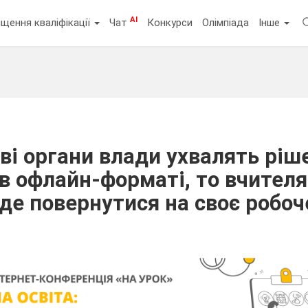
AI
щення кваліфікації
Чат
Конкурси
Олімпіада
Інше
ві органи влади ухвалять ріш
 в офлайн-форматі, то вчител
уде повернутися на своє робоч