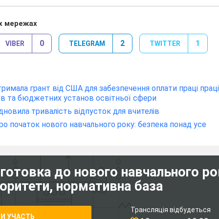
х мережах
0
2
1
VIBER
TELEGRAM
TWITTER
отримала грант від США для забезпечення оплати праці прац
ів та бюджетних установ освітньої сфери
дновила тривалість відпусток для вчителів
ро початок нового навчального року: безпека понад усе
дготовка до нового навчального ро
іоритети, нормативна база
Трансляція відбудеться
И УЧАСТЬ