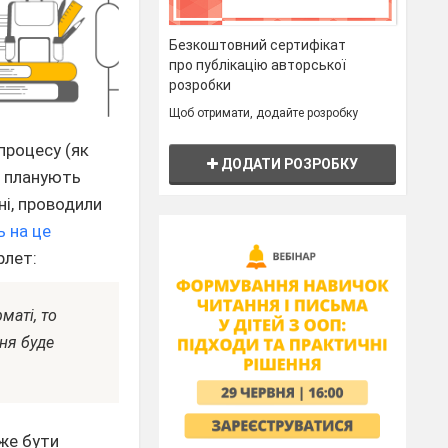
Безкоштовний сертифікат
про публікацію авторської
розробки
Щоб отримати, додайте розробку
процесу (як
ДОДАТИ РОЗРОБКУ
е планують
ні, проводили
ь на це
рлет:
маті, то
ння буде
же бути