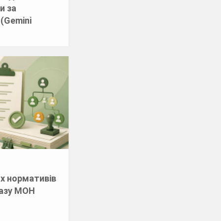
и за
(Gemini
и
х нормативів
казу МОН