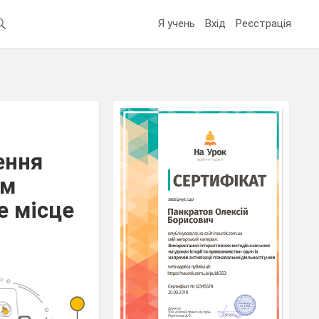
Я учень
Вхід
Реєстрація
ення
ям
е місце