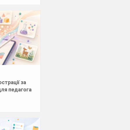
страції за
для педагога
и