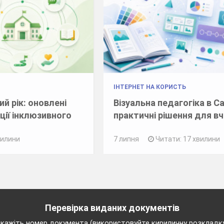
ІНТЕРНЕТ НА КОРИСТЬ
й рік: оновлені
Візуальна педагогіка в C
ції інклюзивного
практичні рішення для в
вилини
7 липня
Читати: 17 хвилини
Перевірка виданих документів
кажіть номер документа (використовуйте кириличну розкладк