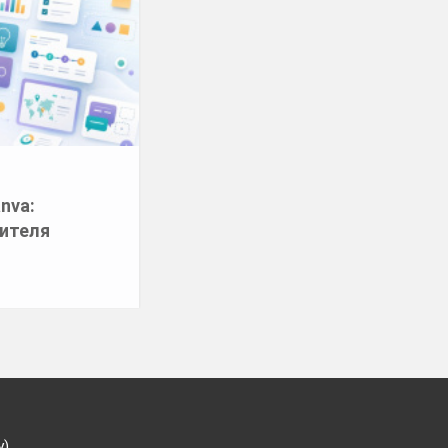
anva:
чителя
у)