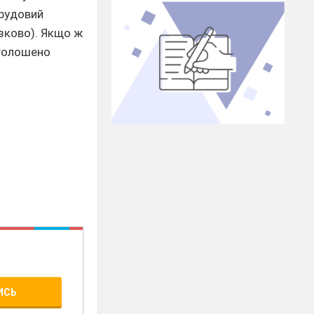
трудовий
язково). Якщо ж
оголошено
ИСЬ