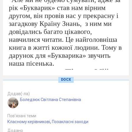
рік «Букварик» став нам вірним
другом, він провів нас у прекрасну і
загадкову Країну Знань,
з ним ми
довідались багато цікавого,
навчилися читати. Це найголовніша
книга в житті кожної людини. Тому в
дарунок для «Букварика» звучить
наша пісенька.
Пісня
«Мій
Букварик»
DOCX
Сорока:
Увага! Увага! Новина
Додав(-ла)
тривожна!
Боледзюк Світлана Степанівна
Хай чують усі першачки
у цей час!
Пов’язані теми
Класному керівникові
,
Позакласні заходи
Байдужими нам
залишатись не можна,
Додано