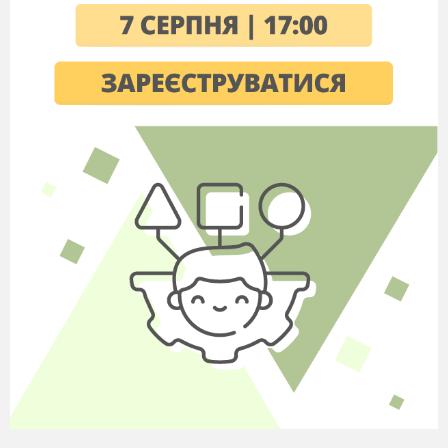
І перші букви з нього
ми навчилися!
Максим:
Обов’
язок наш
-
Ягу
подолати,
«Букварику» щире
«спасибі» сказати.
Артем
:
Але ж ми маленькі, ми лиш
– перший клас,
То, може ще друзів гукнемо
до нас.
Ксеня
:
Аго-о-ов! Другокласники,
допоможіть!
Вам легше, ви – старші,
дорогу вкажіть!
Діанка:
То що, вирушаймо? Готові