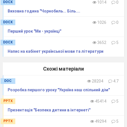
DOCX
1014
0
рушайте.
Виховна година "Чорнобиль... Бiль....
Артем:
Яка галявина красива,
А квіточок барвистих –
DOCX
1026
0
сила!
Перший урок "Ми - українці"
Максим:
От би їх усіх зірвати і в
DOCX
3652
5
пучечки пов’
язати.
Напис на кабінет української мови та літератури
Н. Март.:
Як не соромно тобі! Наш
«Букварик» у біді!
Схожі матеріали
А ти не хочеш поспішити,
хочеш квіточки згубити?
DOC
28204
4.7
Н. Матула:
А давайте, ми
Розробка першого уроку "Україна наш спільний дім"
попросим,
PPTX
45414
5
Може з квітів хтось
Презентація "Безпека дитини в інтернеті"
поможе?
Богдан:
Квіточки чудові,
PPTX
49294
5