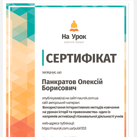
іти?
Разом:
Та де ж нам «Букварик» у
лісі знайти?
Сорока:
Ось, карту принесла я вам
на хвості
Вона допоможе дорогу
знайти.
(розкладає карту)
Богдан:
Не маємо права назад
відступати,
Ідемо «Букварика» ми
визволяти!
Баба Яга:
Ха-ха-ха! Ха-ха-ха! Я
- презла Баба Яга!
Я «Букварик» ваш
украла,