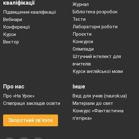
кваліфікації
Андріана:
Журнал
Життя наше ніжне
Бібліотека розробок
Підвищення кваліфікації
нічим не згубили,
Тести
Вебінари
Віолетта :
Ми друзів своїх вам
Лабораторні роботи
Конференції
дамо на підмогу:
Проєкти
Курси
Конкурси
Вектор
Яна :
Ромашка й Волошкаа вам
Олімпіади
вкажуть дорогу.
Штучний інтелект для
Максим:
Ну, ось, ми першу
вчителів
Курси англійської мови
перешкоду подолали,
Й на гору високу
Про нас
Інше
піднялись!
Про «На Урок»
Вхід для учнів (naurok.ua)
Н. Матула:
Спочатку гору цю
Співпраця закладів освіти
Матеріали до свят
пройдемо,
Конкурс «Фантастична
Й стежинку до
п’ятірка»
Зворотний зв'язок
«Букварика» знайдемо.
Пісня «По Карпатах ми