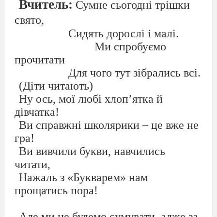
Вчитель:
Сумне сьогодні трішки
свято,
Сидять дорослі і малі.
Ми спробуємо
прочитати
Для чого тут зібрались всі.
(Діти читають)
Ну ось, мої любі хлоп
’
ятка й
дівчатка!
Ви справжні школярики – це вже не
гра!
Ви вивчили букви, навчились
читати,
Нажаль з «Букварем» нам
прощатись пора!
Але ми не будемо сумувати, адже за