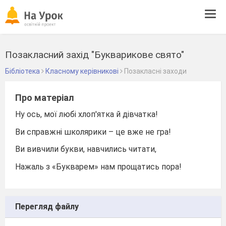
Tog
navi
Позакласний захід "Букварикове свято"
Бібліотека
Класному керівникові
Позакласні заходи
Про матеріал
Ну ось, мої любі хлоп'ятка й дівчатка!
Ви справжні школярики – це вже не гра!
Ви вивчили букви, навчились читати,
Нажаль з «Букварем» нам прощатись пора!
Перегляд файлу