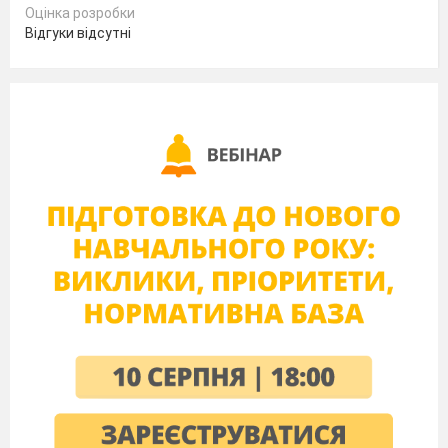
Оцінка розробки
Після
Відгуки відсутні
здійснення
перевірки кожного числа (змінної) на
найбільше значення
(якщо А більше за В та А
більше за С), вивести на екран повідомлення:
«Перше число більше за інші два» та присвоїти
даному числю значення
Max
(
тобто воно
являється найбільшим з трьох заданих
)
Завдання 2.
Створити проект для
знаходження суми перших ста натуральних
чисел.
Вказівка до роботи
Створити дві змінні, одна з яких буде
відповідати за суму всіх чисел (
S
), інша за
натуральні числа (А).
Опиши наступний алгоритм: на момент