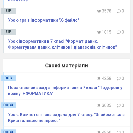
ZIP
3578
0
Урок-гра з Інформатики "Х-файлс"
ZIP
1815
0
Урок інформатики в 7 класі "Формат даних.
Форматуваня даних, клітинок і діапазонів клітинок"
Схожі матеріали
DOC
4258
0
Позакласний захід з інформатики в 7 класі "Подорож у
країну ІНФОРМАТИКА"
DOCX
3035
0
Урок. Компeтeнтісна задача для 7 класу. "Знайомство з
Кришталeвою пeчeрою. "
DOCX
4860
0