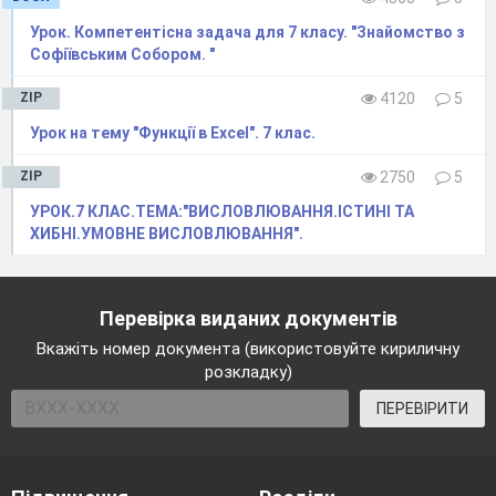
Урок. Компeтeнтісна задача для 7 класу. "Знайомство з
Софіївським Собором. "
ZIP
4120
5
Урок на тему "Функції в Excel". 7 клас.
ZIP
2750
5
УРОК.7 КЛАС.ТЕМА:"ВИСЛОВЛЮВАННЯ.ІСТИНІ ТА
ХИБНІ.УМОВНЕ ВИСЛОВЛЮВАННЯ".
Перевірка виданих документів
Вкажіть номер документа (використовуйте кириличну
розкладку)
ПЕРЕВІРИТИ