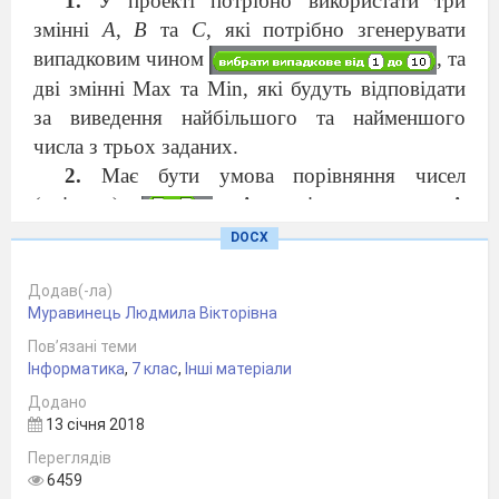
У проекті потрібно використати три
змінні
А
,
В
та
С
, які потрібно згенерувати
випадковим чином
, та
дві змінні
Max
та
Min
, які будуть відповідати
за виведення найбільшого та найменшого
числа з трьох заданих.
Має бути умова порівняння чисел
(змінних)
. А оскільки число А
одночасно порівнюється з числом В та С, то
DOCX
використайте оператор «І»
, який є
істинним, якщо обидва вирази, які входять до
Додав(-ла)
Муравинець Людмила Вікторівна
його складу є істинними.
Пов’язані теми
Після отримання відповіді потрібно
Інформатика
,
7 клас
,
Інші матеріали
здійснити перевірку відповіді на істинність
Додано
(правильність). Для цього нам знадобиться
13 січня 2018
конструкція
Якщо-інакше
. Саме тут потрібно
Переглядів
прописати варіанти подальшого розвитку подій
6459
залежно від правильності відповіді.