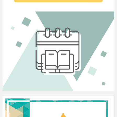
запуску програми сума всіх натуральних чисел
від 1 до 100 дорівнює 0. А перше натуральне
число, яке задовільняє подану умову дорівнює
1.
На кожному наступному кроці до суми
додається чергове число та програма
переходить до наступного. Розглянемо на
прикладі перших 5 чисел:
Сума = 0, перше число = 1.
1 крок:
1,
2, 3, 4, 5.
Сума + перше число; 0+
1
= 1. Запам’ятати
Сума 1
. Збільшуємо натуральне число на 1.
2 крок:
1,
2,
3, 4, 5.
Сума + друге число; 1+
2
=3. Запам’ятати
Сума 3.
Збільшуємо натуральне число на 1.
3 крок:
1, 2,
3,
4, 5.
Сума +