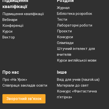
Підвищення
Розділи
кваліфікації
Журнал
Бібліотека розробок
Підвищення кваліфікації
Тести
Вебінари
Лабораторні роботи
Конференції
Проєкти
Курси
Конкурси
Вектор
Олімпіади
Штучний інтелект для
вчителів
Курси англійської мови
Про нас
Інше
Про «На Урок»
Вхід для учнів (naurok.ua)
Співпраця закладів освіти
Матеріали до свят
Конкурс «Фантастична
п’ятірка»
Зворотний зв'язок