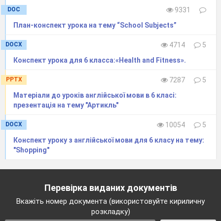
DOC
9331
План-конспект урока на тему “School Subjects”
DOCX
4714
5
Конспект урока для 6 класса:«Health and Fitness».
PPTX
7287
5
Матеріали до уроків англійської мови в 6 класі:
презентація на тему "Артикль"
DOCX
10054
5
Конспект уроку з англійської мови для 6 класу на тему:
"Shopping"
Перевірка виданих документів
Вкажіть номер документа (використовуйте кириличну
розкладку)