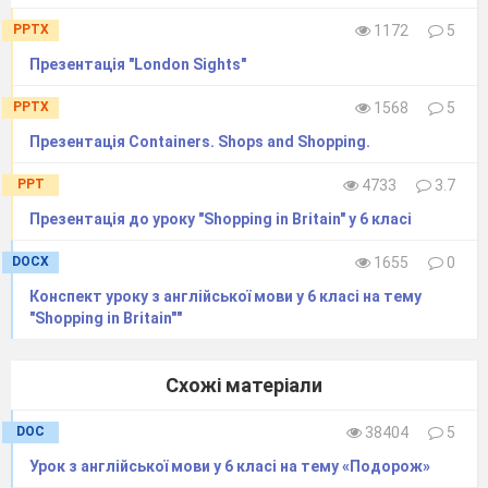
PPTX
1172
5
Презентація "London Sights"
PPTX
1568
5
Презентація Containers. Shops and Shopping.
PPT
4733
3.7
Презентація до уроку "Shopping in Britain" у 6 класі
DOCX
1655
0
Конспект уроку з англійської мови у 6 класі на тему
"Shopping in Britain""
Схожі матеріали
DOC
38404
5
Урок з англійської мови у 6 класі на тему «Подорож»