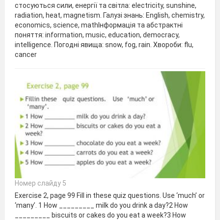
стосуються сили, енергії та світла: electricity, sunshine,
radiation, heat, magnetism. Галузі знань: English, chemistry,
economics, science, mathІнформація та абстрактні
поняття: information, music, education, democracy,
intelligence. Погодні явища: snow, fog, rain. Хвороби: flu,
cancer
Номер слайду 5
Exercise 2, page 99 Fill in these quiz questions. Use ‘much’ or
‘many’. 1 How _________ milk do you drink a day?2 How
_________ biscuits or cakes do you eat a week?3 How