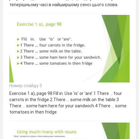
теперішньому часі в найширшому сенсі цього слова.
Номер слайду 3
Exercise 1 a), page 98 Fill in. Use ‘is’ or ‘are’.1 There … four
carrots in the fridge.2 There … some milk on the table.3
There … some ham here for your sandwich.4 There … some
tomatoes in then fridge