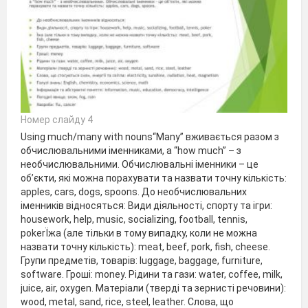
Номер слайду 4
Using much/many with nouns“Many” вживається разом з
обчислювальними іменниками, а “how much” – з
необчислювальними. Обчислювальні іменники – це
об’єкти, які можна порахувати та назвати точну кількість:
apples, cars, dogs, spoons. До необчислювальних
іменників відносяться: Види діяльності, спорту та ігри:
housework, help, music, socializing, football, tennis,
pokerЇжа (але тільки в тому випадку, коли не можна
назвати точну кількість): meat, beef, pork, fish, cheese.
Групи предметів, товарів: luggage, baggage, furniture,
software. Гроші: money. Рідини та гази: water, coffee, milk,
juice, air, oxygen. Матеріали (тверді та зернисті речовини):
wood, metal, sand, rice, steel, leather. Слова, що