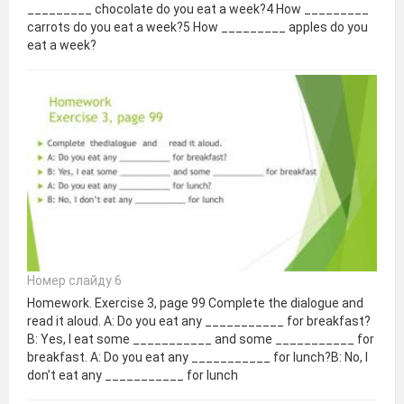
_________ chocolate do you eat a week?4 How _________
carrots do you eat a week?5 How _________ apples do you
eat a week?
Номер слайду 6
Homework. Exercise 3, page 99 Complete the dialogue and
read it aloud. A: Do you eat any ___________ for breakfast?
B: Yes, I eat some ___________ and some ___________ for
breakfast. A: Do you eat any ___________ for lunch?B: No, I
don’t eat any ___________ for lunch