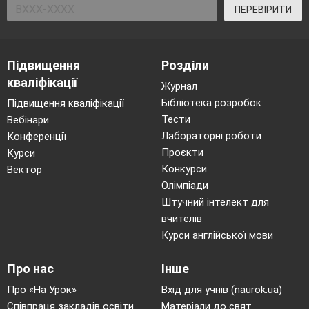
ПЕРЕВІРИТИ
Підвищення
Розділи
кваліфікації
Журнал
Бібліотека розробок
Підвищення кваліфікації
Тести
Вебінари
Лабораторні роботи
Конференції
Проєкти
Курси
Конкурси
Вектор
Олімпіади
Штучний інтелект для
вчителів
Курси англійської мови
Про нас
Інше
Про «На Урок»
Вхід для учнів (naurok.ua)
Співпраця закладів освіти
Матеріали до свят