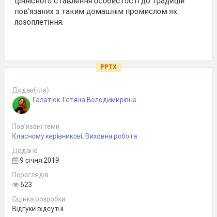
ціннісного ставлення особистості до традицій
пов'язаних з таким домашнім промислом як
лозоплетіння.
PPTX
Додав(-ла)
Галатюк Тетяна Володимирівна
Пов’язані теми
Класному керівникові
,
Виховна робота
Додано
9 січня 2019
Переглядів
623
Оцінка розробки
Відгуки відсутні