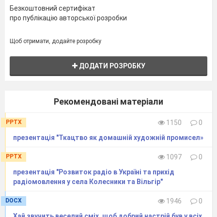
Безкоштовний сертифікат
про публікацію авторської розробки
Щоб отримати, додайте розробку
ДОДАТИ РОЗРОБКУ
Рекомендовані матеріали
PPTX
1150
0
презентація "Ткацтво як домашній художній промисел»
PPTX
1097
0
презентація "Розвиток радіо в Україні та прихід
радіомовлення у села Колесники та Вільгір"
DOCX
1946
0
Хай звучить веселий сміх, щоб добрий настрій був у всіх