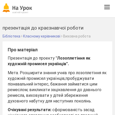
Tog
navi
презентація до краєзнавчої роботи
Бібліотека
Класному керівникові
Виховна робота
Про матеріал
Презентація до проекту "
Лозоплетіння як
художній промисел українців".
Мета. Розширити знання учнів про лозоплетіння як
художній промисел українців;пробуджувати
пізнавальний інтерес, бажання займатися цим
ремеслом; викликати зацікавлення до давнього
ремесла, виховувати у дітей збереження
духовного набутку для наступних поколінь.
Очікувані результати:
сформованість засад