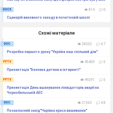
DOCX
814
0
Сценарій виховного заходу в початковій школі
Схожі матеріали
DOC
28202
4.7
Розробка першого уроку "Україна наш спільний дім"
PPTX
45409
5
Презентація "Безпека дитини в інтернеті"
PPTX
49291
5
Презентація День вшанування ліквідаторів аварії на
Чорнобильській АЕС
DOC
21565
4.8
Позакласний захід"Чарівна краса вишиванки"