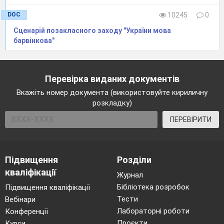
DOC
10245
0
Сценарій позакласного заходу "України мова
барвінкова"
Перевірка виданих документів
Вкажіть номер документа (використовуйте кириличну
розкладку)
ПЕРЕВІРИТИ
Підвищення
Розділи
кваліфікації
Журнал
Бібліотека розробок
Підвищення кваліфікації
Тести
Вебінари
Лабораторні роботи
Конференції
Проєкти
Курси