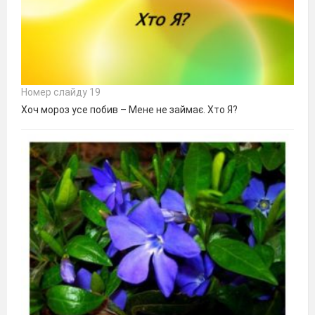
Номер слайду 19
Хоч мороз усе побив – Мене не займає. Хто Я?