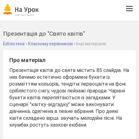
Tog
navi
Презентація до "Свято квітів"
Бібліотека
Класному керівникові
Інші матеріали
Про матеріал
Презентація квітів до свята містить 85 слайдів. На
них бачимо естетично оформлені букети із
розмаїттям кольорів, тендітні первоцвіти на фоні
сріблястого снігу, чудові пейзажі природи. Чарівні
букети квітів переплітаються із загадками. У
сценарії "квітку-відгадку" може виконувати
дівчинка, одягнена в певне вбрання. Про деякі
квіти складено вірші. звучать мелодійні пісні. На
клумбах ростуть казкові екібани.