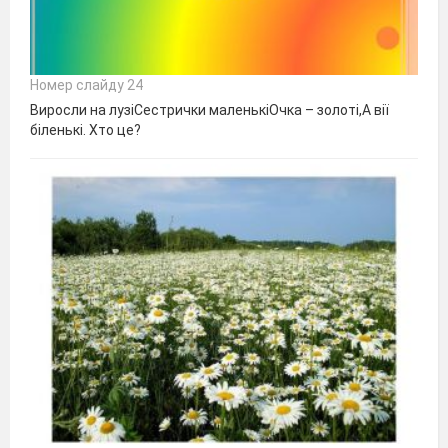
Номер слайду 24
Виросли на лузіСестрички маленькіОчка – золоті,А вії
біленькі. Хто це?