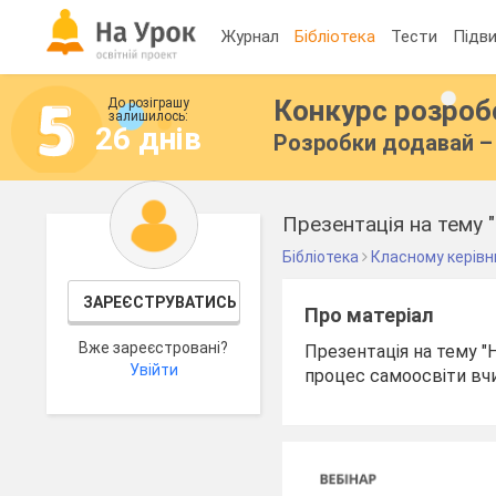
Журнал
Бібліотека
Тести
Підви
Конкурс розро
До розіграшу
залишилось:
26 днів
Розробки додавай – 
Презентація на тему 
Бібліотека
Класному керівн
ЗАРЕЄСТРУВАТИСЬ
Про матеріал
Вже зареєстровані?
Презентація на тему "
Увійти
процес самоосвіти вчи