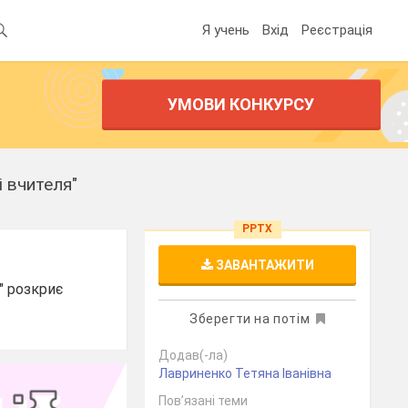
Я учень
Вхід
Реєстрація
УМОВИ КОНКУРСУ
і вчителя"
PPTX
ЗАВАНТАЖИТИ
" розкриє
Зберегти на потім
Додав(-ла)
Лавриненко Тетяна Іванівна
Пов’язані теми