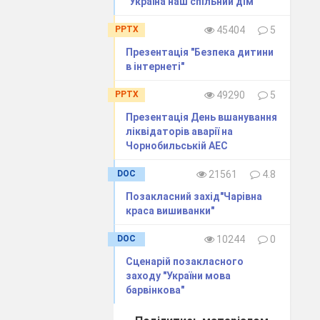
"Україна наш спільний дім"
PPTX
45404
5
Презентація "Безпека дитини
в інтернеті"
PPTX
49290
5
Презентація День вшанування
ліквідаторів аварії на
Чорнобильській АЕС
DOC
21561
4.8
Позакласний захід"Чарівна
краса вишиванки"
DOC
10244
0
Сценарій позакласного
заходу "України мова
барвінкова"