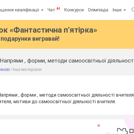
AI
щення кваліфікації
Чат
Конкурси
Олімпіада
Інше
бок
«Фантастична п’ятірка»
подарунки вигравай!
"Напрями , форми, методи самоосвітньої діяльност
икові
Інші матеріали
Напрями , форми , методи самоосвітньої діяльності вчителя
теля, мотиви до самоосвітньої діяльності вчителя.