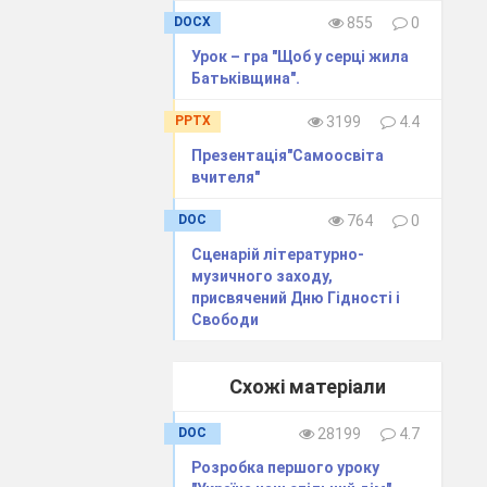
DOCX
855
0
Урок – гра "Щоб у серці жила
Батьківщина".
PPTX
3199
4.4
Презентація"Самоосвіта
вчителя"
DOC
764
0
Сценарій літературно-
музичного заходу,
присвячений Дню Гідності і
Свободи
Схожі матеріали
DOC
28199
4.7
Розробка першого уроку