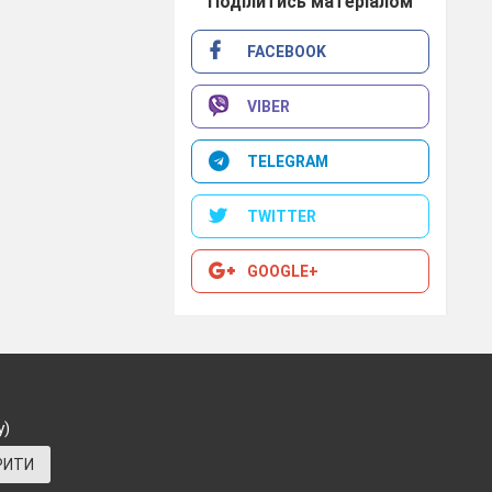
Поділитись матеріалом
FACEBOOK
VIBER
TELEGRAM
TWITTER
GOOGLE+
у)
РИТИ