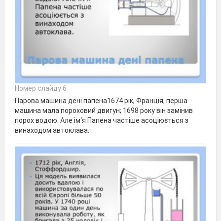
Номер слайду 6
Парова машина дені папена1674 рік, Франція; перша
машина мала пороховий двигун; 1698 року він замінив
порох водою. Але ім‘я Папена частіше асоціюється з
винаходом автоклава.