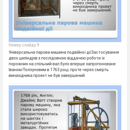
Номер слайду 9
Універсальна парова машина подвійної діїЗастосування
двох циліндрів з послідовною віддачею роботи їх
порожнин на спільний вал було вперше запропоноване
Іваном Ползуновим в 1763 році, проте через смерть
винахідника проект не був завершений.