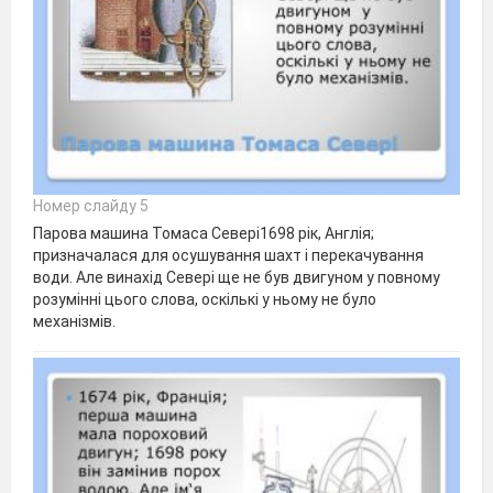
Номер слайду 5
Парова машина Томаса Севері1698 рік, Англія;
призначалася для осушування шахт і перекачування
води. Але винахід Севері ще не був двигуном у повному
розумінні цього слова, оскількі у ньому не було
механізмів.