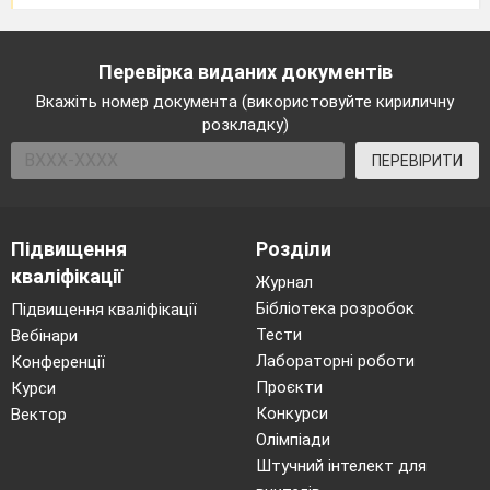
Перевірка виданих документів
Вкажіть номер документа (використовуйте кириличну
розкладку)
ПЕРЕВІРИТИ
Підвищення
Розділи
кваліфікації
Журнал
Бібліотека розробок
Підвищення кваліфікації
Тести
Вебінари
Лабораторні роботи
Конференції
Проєкти
Курси
Конкурси
Вектор
Олімпіади
Штучний інтелект для