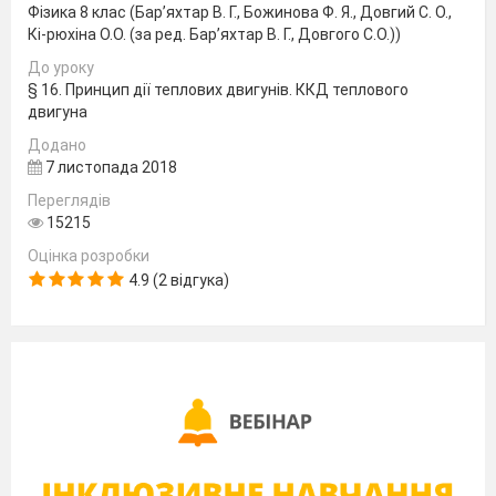
Фізика 8 клас (Бар’яхтар В. Г., Божинова Ф. Я., Довгий С. О.,
Кі-рюхіна О.О. (за ред. Бар’яхтар В. Г., Довгого С.О.))
До уроку
§ 16. Принцип дії теплових двигунів. ККД теплового
двигуна
Додано
7 листопада 2018
Переглядів
15215
Оцінка розробки
4.9 (2 відгука)