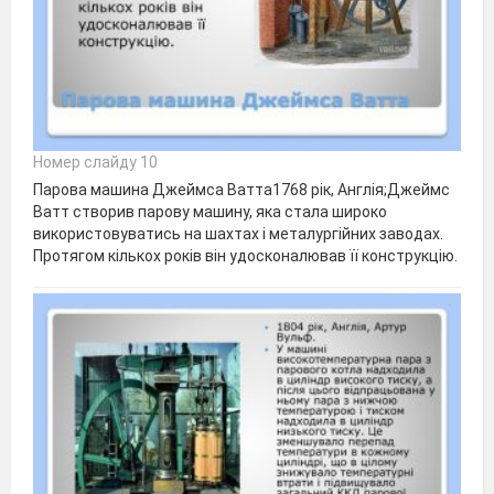
Номер слайду 10
Парова машина Джеймса Ватта1768 рік, Англія;Джеймс
Ватт створив парову машину, яка стала широко
використовуватись на шахтах і металургійних заводах.
Протягом кількох років він удосконалював її конструкцію.