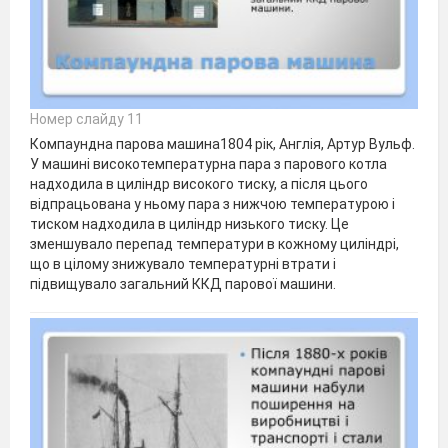
Номер слайду 11
Компаундна парова машина1804 рік, Англія, Артур Вульф.
У машині високотемпературна пара з парового котла
надходила в циліндр високого тиску, а після цього
відпрацьована у ньому пара з нижчою температурою і
тиском надходила в циліндр низького тиску. Це
зменшувало перепад температури в кожному циліндрі,
що в цілому знижувало температурні втрати і
підвищувало загальний ККД парової машини.