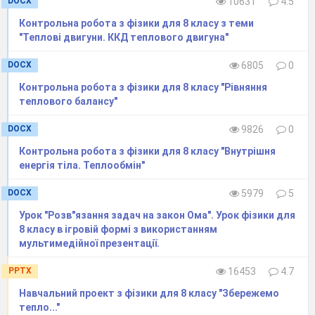
DOCX
10631
4.5
Контрольна робота з фізики для 8 класу з теми
"Теплові двигуни. ККД теплового двигуна"
DOCX
6805
0
Контрольна робота з фізики для 8 класу "Рівняння
теплового балансу"
DOCX
9826
0
Контрольна робота з фізики для 8 класу "Внутрішня
енергія тіла. Теплообмін"
DOCX
5979
5
Урок "Розв"язання задач на закон Ома". Урок фізики для
8 класу в ігровій формі з використанням
мультимедійної презентації.
PPTX
16453
4.7
Навчальний проект з фізики для 8 класу "Збережемо
тепло..."